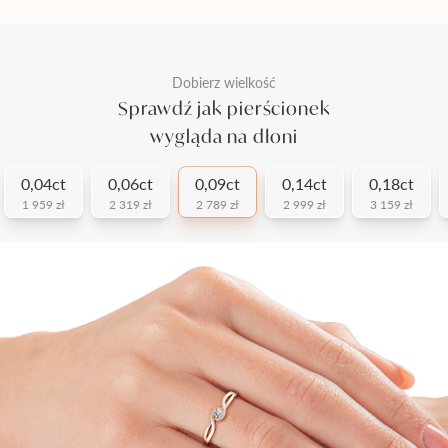
Dobierz wielkość
Sprawdź jak pierścionek
wygląda na dłoni
0,04ct
0,06ct
0,09ct
0,14ct
0,18ct
1 959 zł
2 319 zł
2 789 zł
2 999 zł
3 159 zł