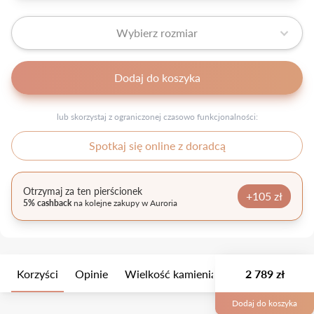
Wybierz rozmiar
Dodaj do koszyka
lub skorzystaj z ograniczonej czasowo funkcjonalności:
Spotkaj się online z doradcą
Otrzymaj za ten pierścionek
+105 zł
5% cashback
na kolejne zakupy w Auroria
Korzyści
Opinie
Wielkość kamienia
Opis
2 789 zł
Opakow
Dodaj do koszyka