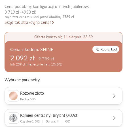
Cena podobnej konfiguracji u innych jubilerów:
Pielęgnacja biżuterii
3 719 zł (+930 zł)
Najniższa cena z 30 dni przed obniżką:
2789 zł
Skąd tak atrakcyjna cena?
Oferta kończy się 11 sierpnia, 23:59
Cena z kodem:
SHINE
Kopiuj kod
2 092 zł
2 789 zł
lub 209 zł miesięcznie (raty 10x0%)
Wybrane parametry
Różowe złoto
Próba 585
Kamień centralny: Brylant 0,09ct
Czystość: SI2
|
Barwa: H
|
GD