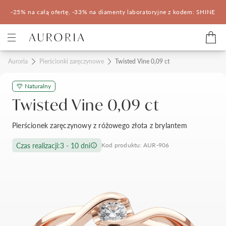
-25% na całą ofertę, -33% na diamenty laboratoryjne z kodem: SHINE
Kategorie
Auroria
Pierścionki zaręczynowe
Twisted Vine 0,09 ct
Naturalny
Pierścionki zaręczynowe
Obrączki ślubne
Twisted Vine 0,09 ct
Pomocne
Pierścionek zaręczynowy z różowego złota z brylantem
Konfigurator 3D
Czas realizacji:
3 - 10 dni
Kod produktu: AUR-906
Salony Auroria
Salony Auroria
Korzyści z zakupu
Salon Auroria Arkadia