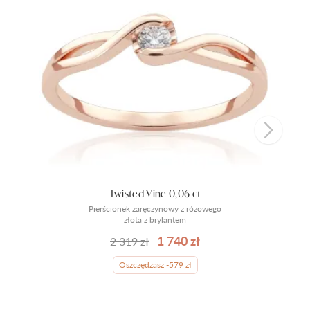
Twisted Vine 0,06 ct
Pierścionek zaręczynowy z różowego
złota z brylantem
1 740 zł
2 319 zł
Oszczędzasz -579 zł