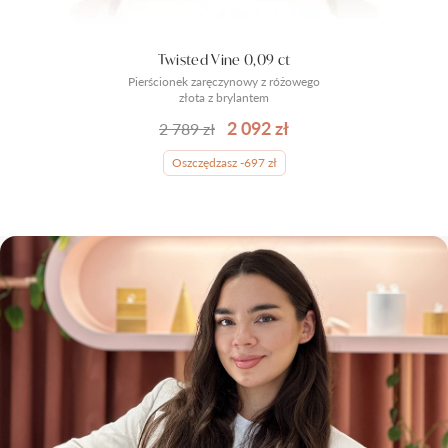
Twisted Vine 0,09 ct
Pierścionek zaręczynowy z różowego
złota z brylantem
2 092 zł
2 789 zł
Oszczędzasz -697 zł