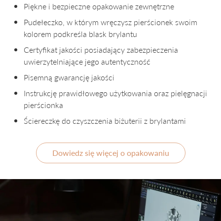
Piękne i bezpieczne opakowanie zewnętrzne
Pudełeczko, w którym wręczysz pierścionek swoim
kolorem podkreśla blask brylantu
Certyfikat jakości posiadający zabezpieczenia
uwierzytelniające jego autentyczność
Pisemną gwarancję jakości
Instrukcję prawidłowego użytkowania oraz pielęgnacji
pierścionka
Ściereczkę do czyszczenia biżuterii z brylantami
Dowiedz się więcej o opakowaniu