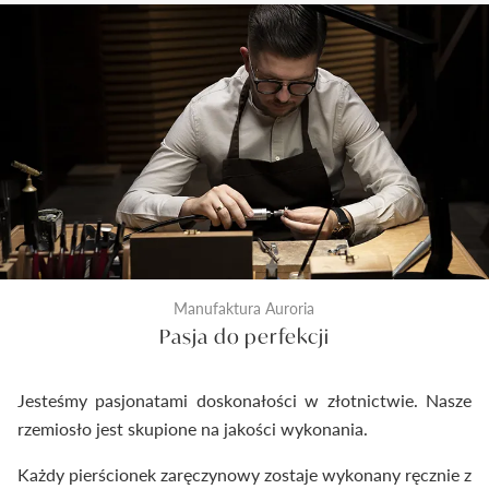
kontrola odlewu i diamentu przed rozpoczęciem
prac złotniczych. Drugi wykonywany jest na etapie
produkcji po wykonaniu biżuterii. Ostateczna
kontrola następuje tuż przed zamknięciem
pierścionka do pudełeczka. Dzięki temu
dostarczymy Ci wyroby jubilerskie najwyższej klasy.
Manufaktura Auroria
Pasja do perfekcji
Jesteśmy pasjonatami doskonałości w złotnictwie. Nasze
rzemiosło jest skupione na jakości wykonania.
Każdy pierścionek zaręczynowy zostaje wykonany ręcznie z