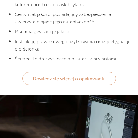
kolorem podkreśla blask brylantu
Certyfikat jakości posiadający zabezpieczenia
uwierzytelniające jego autentyczność
Pisemną gwarancję jakości
Instrukcję prawidłowego użytkowania oraz pielęgnacji
pierścionka
Ściereczkę do czyszczenia biżuterii z brylantami
Dowiedz się więcej o opakowaniu