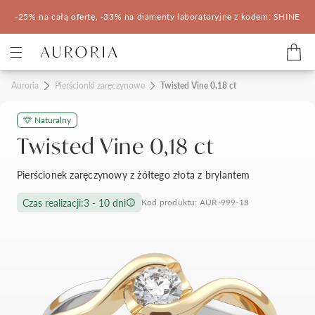
-25% na całą ofertę, -33% na diamenty laboratoryjne z kodem: SHINE
Kategorie
Auroria
Pierścionki zaręczynowe
Twisted Vine 0,18 ct
Naturalny
Pierścionki zaręczynowe
Obrączki ślubne
Twisted Vine 0,18 ct
Pomocne
Pierścionek zaręczynowy z żółtego złota z brylantem
Konfigurator 3D
Czas realizacji:
3 - 10 dni
Kod produktu: AUR-999-18
Salony Auroria
Salony Auroria
Korzyści z zakupu
Salon Auroria Arkadia