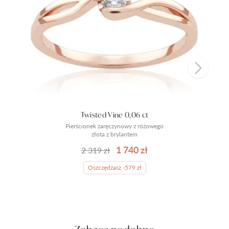
Twisted Vine 0,06 ct
Pierścionek zaręczynowy z różowego
złota z brylantem
1 740 zł
2 319 zł
Oszczędzasz -579 zł