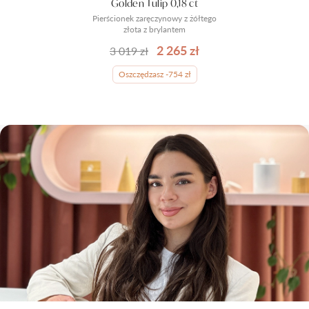
Golden Tulip 0,18 ct
Pierścionek zaręczynowy z żółtego
złota z brylantem
2 265 zł
3 019 zł
Oszczędzasz -754 zł