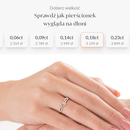
Dobierz wielkość
Sprawdź jak pierścionek
wygląda na dłoni
0,06ct
0,09ct
0,14ct
0,18ct
0,23ct
2 319 zł
2 789 zł
2 999 zł
3 159 zł
3 899 zł