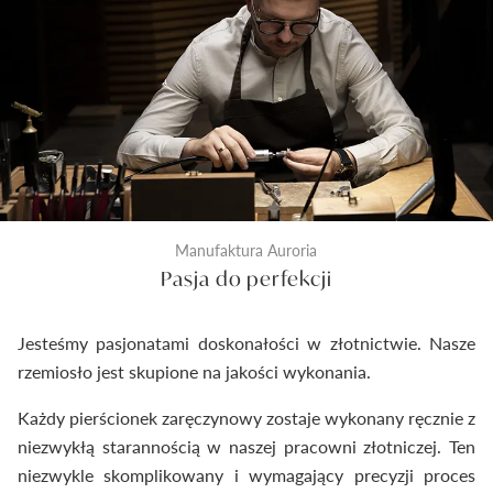
kontrola następuje tuż przed zamknięciem
pierścionka do pudełeczka. Dzięki temu
dostarczymy Ci wyroby jubilerskie najwyższej klasy.
Manufaktura Auroria
Pasja do perfekcji
Jesteśmy pasjonatami doskonałości w złotnictwie. Nasze
rzemiosło jest skupione na jakości wykonania.
Każdy pierścionek zaręczynowy zostaje wykonany ręcznie z
niezwykłą starannością w naszej pracowni złotniczej. Ten
niezwykle skomplikowany i wymagający precyzji proces