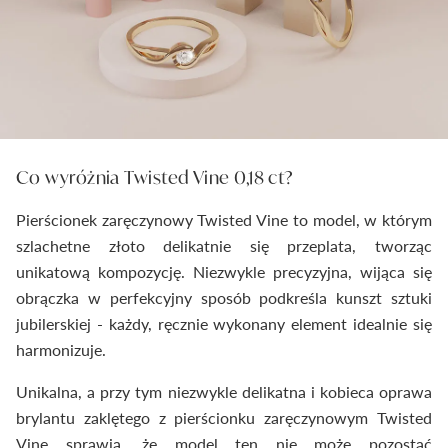
Co wyróżnia Twisted Vine 0,18 ct?
Pierścionek zaręczynowy Twisted Vine to model, w którym
szlachetne złoto delikatnie się przeplata, tworząc
unikatową kompozycję. Niezwykle precyzyjna, wijąca się
obrączka w perfekcyjny sposób podkreśla kunszt sztuki
jubilerskiej - każdy, ręcznie wykonany element idealnie się
harmonizuje.
Unikalna, a przy tym niezwykle delikatna i kobieca oprawa
brylantu zaklętego z pierścionku zaręczynowym Twisted
Vine sprawia, że model ten nie może pozostać