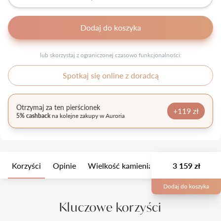
Dodaj do koszyka
lub skorzystaj z ograniczonej czasowo funkcjonalności:
Spotkaj się online z doradcą
Otrzymaj za ten pierścionek
+119 zł
5% cashback
na kolejne zakupy w Auroria
Korzyści
Opinie
Wielkość kamienia
Opis
3 159 zł
Opakow
Dodaj do koszyka
Kluczowe korzyści