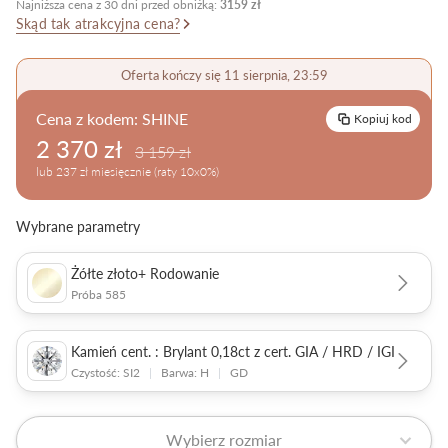
Najniższa cena z 30 dni przed obniżką:
3159 zł
Skąd tak atrakcyjna cena?
Pielęgnacja biżuterii
Oferta kończy się 11 sierpnia, 23:59
Cena z kodem:
SHINE
Kopiuj kod
2 370 zł
3 159 zł
lub 237 zł miesięcznie (raty 10x0%)
Wybrane parametry
Żółte złoto+ Rodowanie
Próba 585
Kamień cent. : Brylant 0,18ct z cert. GIA / HRD / IGI
Czystość: SI2
|
Barwa: H
|
GD
Wybierz rozmiar