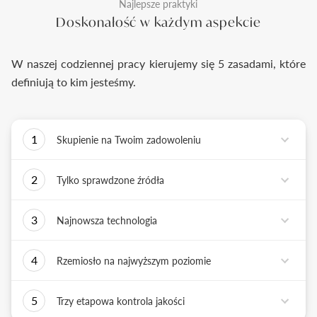
Najlepsze praktyki
Doskonałość w każdym aspekcie
W naszej codziennej pracy kierujemy się 5 zasadami, które
definiują to kim jesteśmy.
1
Skupienie na Twoim zadowoleniu
Każde podejmowane przez nas działanie ma jedno
2
Tylko sprawdzone źródła
zadanie - dostarczyć Ci biżuterię i doświadczenie,
które wywoła uśmiech na Twojej twarzy.
Biżuterię wykonujemy tylko z surowców o
3
Najnowsza technologia
sprawdzonych źródłach pochodzenia i
bezkonfliktowej historii. Współpracujemy jedynie z
Tworząc biżuterię, łączymy sztukę rzemiosła
rzetelnymi partnerami, których doświadczenie
4
Rzemiosło na najwyższym poziomie
złotniczego z możliwościami najnowszych
potwierdzone jest wieloletnią obecnością na rynku.
technologii. Podstawą naszych działań jest kultura
Każdy wykonany przez nas pierścionek musi być
innowacji, która sprzyja tworzeniu i wdrażaniu
5
Trzy etapowa kontrola jakości
doskonały. Każdy z naszych złotników, tworzy
nowatorskich rozwiązań.
wyjątkowe dzieła sztuki złotniczej przekraczając