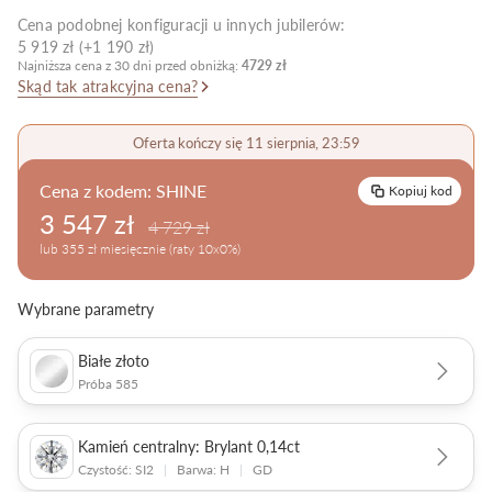
Cena podobnej konfiguracji u innych jubilerów:
Pielęgnacja biżuterii
5 919 zł (+1 190 zł)
Najniższa cena z 30 dni przed obniżką:
4729 zł
Skąd tak atrakcyjna cena?
Oferta kończy się 11 sierpnia, 23:59
Cena z kodem:
SHINE
Kopiuj kod
3 547 zł
4 729 zł
lub 355 zł miesięcznie (raty 10x0%)
Wybrane parametry
Białe złoto
Próba 585
Kamień centralny: Brylant 0,14ct
Czystość: SI2
|
Barwa: H
|
GD