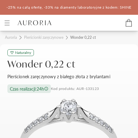
-25% na całą ofertę, -33% na diamenty laboratoryjne z kodem: SHINE
Kategorie
Auroria
Pierścionki zaręczynowe
Wonder 0,22 ct
Naturalny
Pierścionki zaręczynowe
Obrączki ślubne
Wonder 0,22 ct
Pomocne
Pierścionek zaręczynowy z białego złota z brylantami
Konfigurator 3D
Czas realizacji:
24h
Kod produktu: AUR-133123
Salony Auroria
Salony Auroria
Korzyści z zakupu
Salon Auroria Arkadia