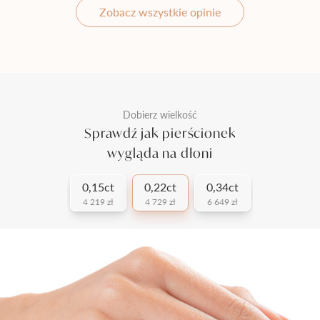
Zobacz wszystkie opinie
Dobierz wielkość
Sprawdź jak pierścionek
wygląda na dłoni
0,15ct
0,22ct
0,34ct
4 219 zł
4 729 zł
6 649 zł