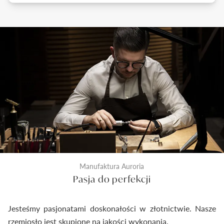
Biżuteria zanim trafi do pudełka przechodzi przez
standardy jakości.
trzy etapy sprawdzenia jakości. Pierwszy z nich to
kontrola odlewu i diamentu przed rozpoczęciem
prac złotniczych. Drugi wykonywany jest na etapie
produkcji po wykonaniu biżuterii. Ostateczna
kontrola następuje tuż przed zamknięciem
pierścionka do pudełeczka. Dzięki temu
dostarczymy Ci wyroby jubilerskie najwyższej klasy.
Manufaktura Auroria
Pasja do perfekcji
Jesteśmy pasjonatami doskonałości w złotnictwie. Nasze
rzemiosło jest skupione na jakości wykonania.