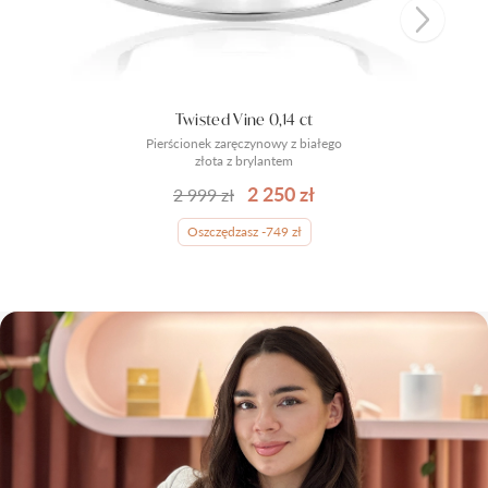
Twisted Vine 0,14 ct
Pierścionek zaręczynowy z białego
złota z brylantem
2 250 zł
2 999 zł
Oszczędzasz -749 zł