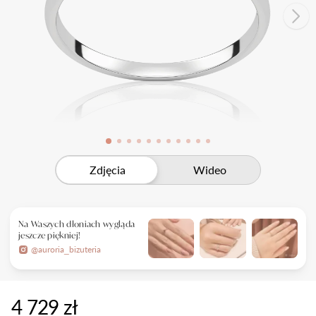
Salon Auroria Bonarka
Darmowa korekta rozmiaru
Formularze zgłoszeniowe
Salon Auroria Galeria Forum
Darmowy zwrot
Salon Auroria Posnania
Darmowa dostawa
Darmowa korekta rozmiaru
Salon Auroria Silesia City Center
Poznaj nas lepiej
Płatność ratalna
Darmowy zwrot
Salon Auroria we Wrocławiu
Usługi dodatkowe
Gwarancja i reklamacje
Studio projektowe
Twoje konto
Piękne opakowanie
Pracownia złotnicza
Jakość brylantów Auroria
Zaloguj się
Pomoc
Jakość tworzonej biżuterii
Zdjęcia
Wideo
Nie masz konta?
Znajdź salon
Blog
kontakt@auroria.pl
Zarejestruj się
Na Waszych dłoniach wygląda
+48 518 912 915
Wszystkie kategorie
jeszcze piękniej!
Pon - Pt 9:00 - 17:00
@auroria_bizuteria
Poradnik
Wirtualny salon
+48 518 912 915
Pomysły na zaręczyny
Organizacja wesela i ślubu
4 729 zł
Polecane produkty