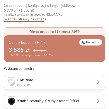
Cena podobnej konfiguracji u innych jubilerów:
Pielęgnacja biżuterii
5 979 zł (+1 200 zł)
Najniższa cena z 30 dni przed obniżką:
4779 zł
Skąd tak atrakcyjna cena?
Oferta kończy się 11 sierpnia, 23:59
Cena z kodem:
SHINE
Kopiuj kod
3 585 zł
4 779 zł
lub 359 zł miesięcznie (raty 10x0%)
Wybrane parametry
Białe złoto
Próba 585
Kamień centralny: Czarny diament 0,50ct