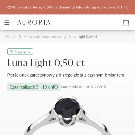
-25% na całą ofertę, -33% na diamenty laboratoryjne z kodem: SHINE
Kategorie
Auroria
Pierścionki zaręczynowe
Luna Light 0,50 ct
Naturalny
Pierścionki zaręczynowe
Obrączki ślubne
Luna Light 0,50 ct
Pomocne
Pierścionek zaręczynowy z białego złota z czarnym brylantem
Konfigurator 3D
Czas realizacji:
3 - 10 dni
Kod produktu: AUR-772CB
Salony Auroria
Salony Auroria
Korzyści z zakupu
Salon Auroria Arkadia