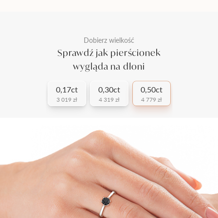
Dobierz wielkość
Sprawdź jak pierścionek
wygląda na dłoni
0,17ct
0,30ct
0,50ct
3 019 zł
4 319 zł
4 779 zł