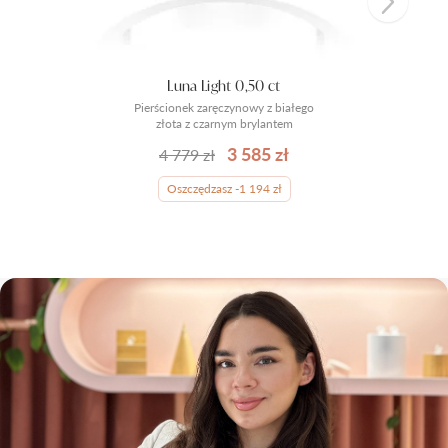
Luna Light 0,50 ct
Pierścionek zaręczynowy z białego
złota z czarnym brylantem
3 585 zł
4 779 zł
Oszczędzasz -1 194 zł