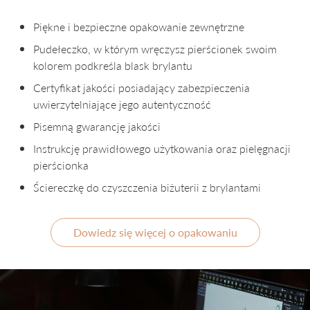
Piękne i bezpieczne opakowanie zewnętrzne
Pudełeczko, w którym wręczysz pierścionek swoim
kolorem podkreśla blask brylantu
Certyfikat jakości posiadający zabezpieczenia
uwierzytelniające jego autentyczność
Pisemną gwarancję jakości
Instrukcję prawidłowego użytkowania oraz pielęgnacji
pierścionka
Ściereczkę do czyszczenia biżuterii z brylantami
Dowiedz się więcej o opakowaniu