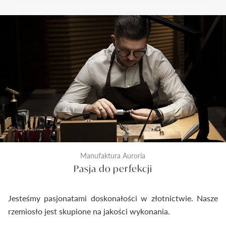
trzy etapy sprawdzenia jakości. Pierwszy z nich to
kontrola odlewu i diamentu przed rozpoczęciem
prac złotniczych. Drugi wykonywany jest na etapie
produkcji po wykonaniu biżuterii. Ostateczna
kontrola następuje tuż przed zamknięciem
pierścionka do pudełeczka. Dzięki temu
dostarczymy Ci wyroby jubilerskie najwyższej klasy.
Manufaktura Auroria
Pasja do perfekcji
Jesteśmy pasjonatami doskonałości w złotnictwie. Nasze
rzemiosło jest skupione na jakości wykonania.