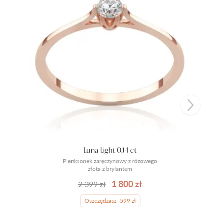
Luna Light 0,14 ct
Pierścionek zaręczynowy z różowego
złota z brylantem
1 800 zł
2 399 zł
Oszczędzasz -599 zł