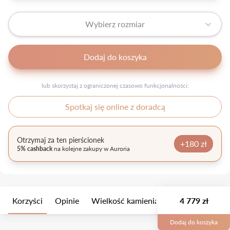
Wybierz rozmiar
Dodaj do koszyka
lub skorzystaj z ograniczonej czasowo funkcjonalności:
Spotkaj się online z doradcą
Otrzymaj za ten pierścionek
+180 zł
5% cashback
na kolejne zakupy w Auroria
Korzyści
Opinie
Wielkość kamienia
Opis
4 779 zł
Opakow
Dodaj do koszyka