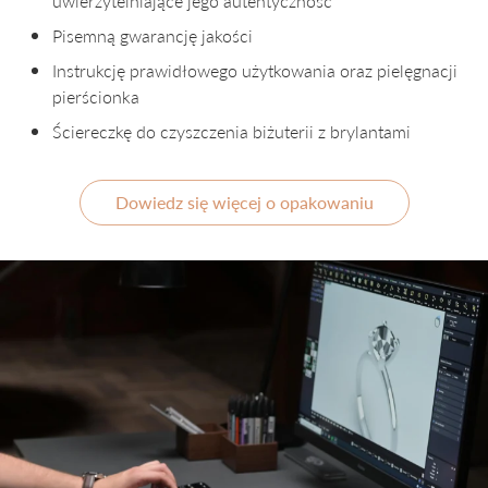
uwierzytelniające jego autentyczność
Pisemną gwarancję jakości
Instrukcję prawidłowego użytkowania oraz pielęgnacji
pierścionka
Ściereczkę do czyszczenia biżuterii z brylantami
Dowiedz się więcej o opakowaniu