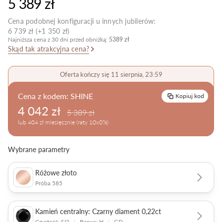
5 389 zł
Pielęgnacja biżuterii
Cena podobnej konfiguracji u innych jubilerów:
6 739 zł (+1 350 zł)
Najniższa cena z 30 dni przed obniżką:
5389 zł
Skąd tak atrakcyjna cena?
Oferta kończy się 11 sierpnia, 23:59
Cena z kodem:
SHINE
Kopiuj kod
4 042 zł
5 389 zł
lub 404 zł miesięcznie (raty 10x0%)
Wybrane parametry
Różowe złoto
Próba 585
Kamień centralny: Czarny diament 0,22ct
Czystość: SI2
|
Barwa: H
|
GD