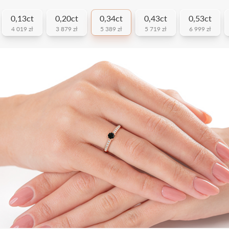
0,13ct
0,20ct
0,34ct
0,43ct
0,53ct
4 019 zł
3 879 zł
5 389 zł
5 719 zł
6 999 zł