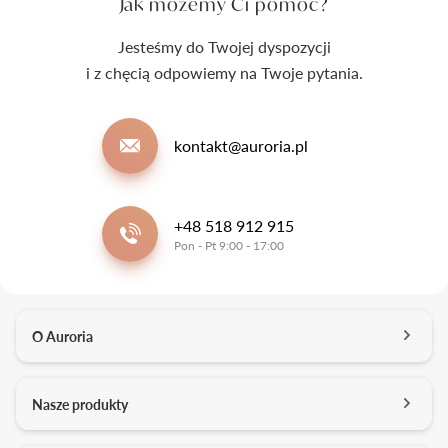
Jak możemy Ci pomóc?
Jesteśmy do Twojej dyspozycji
i z chęcią odpowiemy na Twoje pytania.
kontakt@auroria.pl
+48 518 912 915
Pon - Pt 9:00 - 17:00
O Auroria
O nas
Nasze produkty
Kontakt
Salony