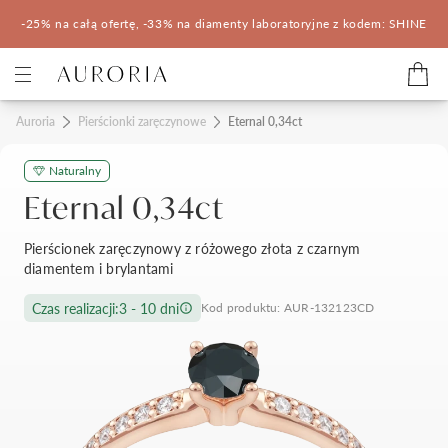
-25% na całą ofertę, -33% na diamenty laboratoryjne z kodem: SHINE
Kategorie
Auroria
Pierścionki zaręczynowe
Eternal 0,34ct
Naturalny
Pierścionki zaręczynowe
Obrączki ślubne
Eternal 0,34ct
Pomocne
Pierścionek zaręczynowy z różowego złota z czarnym
diamentem i brylantami
Konfigurator 3D
Czas realizacji:
3 - 10 dni
Kod produktu: AUR-132123CD
Salony Auroria
Salony Auroria
Korzyści z zakupu
Salon Auroria Arkadia