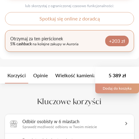
lub skorzystaj z ograniczonej czasowo funkcjonalności:
Spotkaj się online z doradcą
Otrzymaj za ten pierścionek
+203 zł
5% cashback
na kolejne zakupy w Auroria
Korzyści
Opinie
Wielkość kamienia
Opis
5 389 zł
Opakow
Dodaj do koszyka
Kluczowe korzyści
Odbiór osobisty w 6 miastach
Sprawdź możliwość odbioru w Twoim mieście