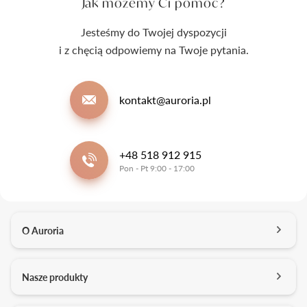
Jak możemy Ci pomóc?
Jesteśmy do Twojej dyspozycji
i z chęcią odpowiemy na Twoje pytania.
kontakt@auroria.pl
+48 518 912 915
Pon - Pt 9:00 - 17:00
O Auroria
O nas
Nasze produkty
Kontakt
Salony