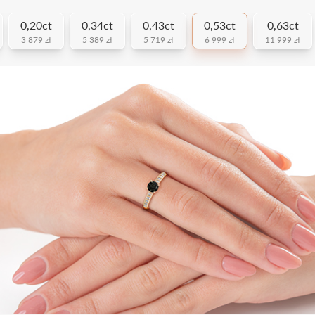
0,20ct
0,34ct
0,43ct
0,53ct
0,63ct
3 879 zł
5 389 zł
5 719 zł
6 999 zł
11 999 zł