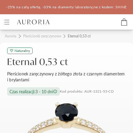
-25% na całą ofertę, -33% na diamenty laboratoryjne z kodem: SHINE
Kategorie
Auroria
Pierścionki zaręczynowe
Eternal 0,53 ct
Naturalny
Pierścionki zaręczynowe
Obrączki ślubne
Eternal 0,53 ct
Pomocne
Pierścionek zaręczynowy z żółtego złota z czarnym diamentem
i brylantami
Konfigurator 3D
Czas realizacji:
3 - 10 dni
Kod produktu: AUR-1321-53-CD
Salony Auroria
Salony Auroria
Korzyści z zakupu
Salon Auroria Arkadia