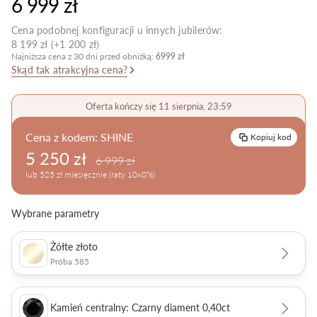
6 999 zł
Pielęgnacja biżuterii
Cena podobnej konfiguracji u innych jubilerów:
8 199 zł (+1 200 zł)
Najniższa cena z 30 dni przed obniżką:
6999 zł
Skąd tak atrakcyjna cena?
Oferta kończy się 11 sierpnia, 23:59
Cena z kodem:
SHINE
Kopiuj kod
5 250 zł
6 999 zł
lub 525 zł miesięcznie (raty 10x0%)
Wybrane parametry
Żółte złoto
Próba 585
Kamień centralny: Czarny diament 0,40ct