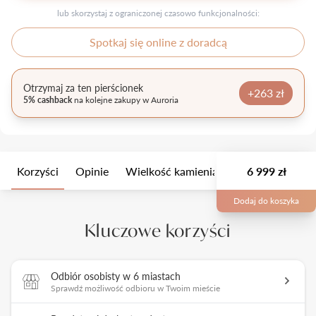
lub skorzystaj z ograniczonej czasowo funkcjonalności:
Spotkaj się online z doradcą
Otrzymaj za ten pierścionek
+263 zł
5% cashback
na kolejne zakupy w Auroria
Korzyści
Opinie
Wielkość kamienia
Opis
6 999 zł
Opakow
Dodaj do koszyka
Kluczowe korzyści
Odbiór osobisty w 6 miastach
Sprawdź możliwość odbioru w Twoim mieście