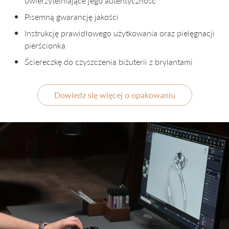
uwierzytelniające jego autentyczność
Pisemną gwarancję jakości
Instrukcję prawidłowego użytkowania oraz pielęgnacji
pierścionka
Ściereczkę do czyszczenia biżuterii z brylantami
Dowiedz się więcej o opakowaniu