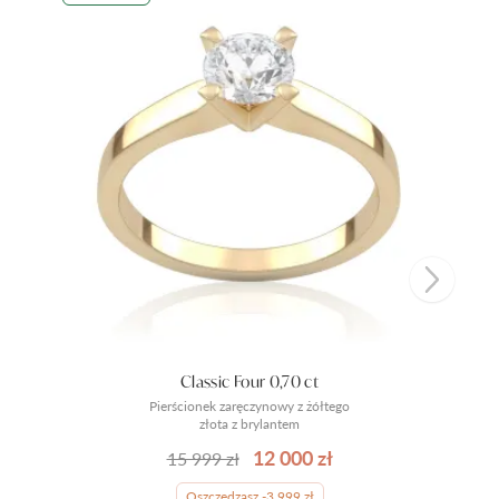
Classic Four 0,70 ct
Pierścionek zaręczynowy z żółtego
złota z brylantem
12 000 zł
15 999 zł
Oszczędzasz -3 999 zł