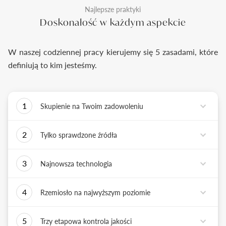
Najlepsze praktyki
Doskonałość w każdym aspekcie
W naszej codziennej pracy kierujemy się 5 zasadami, które
definiują to kim jesteśmy.
1
Skupienie na Twoim zadowoleniu
Każde podejmowane przez nas działanie ma jedno
2
Tylko sprawdzone źródła
zadanie - dostarczyć Ci biżuterię i doświadczenie,
które wywoła uśmiech na Twojej twarzy.
Biżuterię wykonujemy tylko z surowców o
3
Najnowsza technologia
sprawdzonych źródłach pochodzenia i
bezkonfliktowej historii. Współpracujemy jedynie z
Tworząc biżuterię, łączymy sztukę rzemiosła
rzetelnymi partnerami, których doświadczenie
4
Rzemiosło na najwyższym poziomie
złotniczego z możliwościami najnowszych
potwierdzone jest wieloletnią obecnością na rynku.
technologii. Podstawą naszych działań jest kultura
Każdy wykonany przez nas pierścionek musi być
innowacji, która sprzyja tworzeniu i wdrażaniu
5
Trzy etapowa kontrola jakości
doskonały. Każdy z naszych złotników, tworzy
nowatorskich rozwiązań.