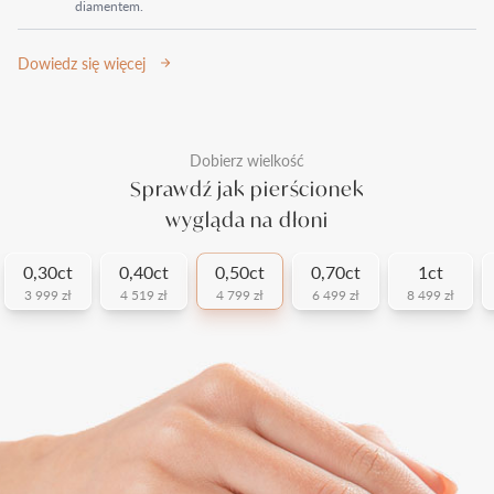
diamentem.
Dowiedz się więcej
Dobierz wielkość
Sprawdź jak pierścionek
wygląda na dłoni
0,30ct
0,40ct
0,50ct
0,70ct
1ct
3 999 zł
4 519 zł
4 799 zł
6 499 zł
8 499 zł