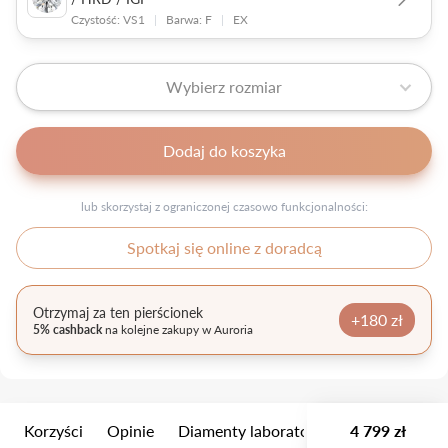
Czystość: VS1
|
Barwa: F
|
EX
Wybierz rozmiar
Dodaj do koszyka
lub skorzystaj z ograniczonej czasowo funkcjonalności:
Spotkaj się online z doradcą
Otrzymaj za ten pierścionek
+180 zł
5% cashback
na kolejne zakupy w Auroria
Korzyści
Opinie
Diamenty laboratoryjne
4 799 zł
Wielkość k