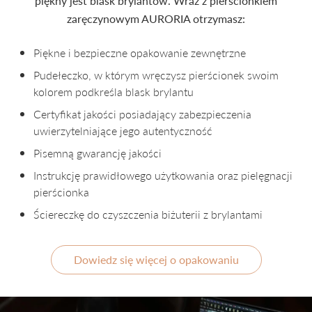
piękny jest blask brylantów. Wraz z pierścionkiem
zaręczynowym AURORIA otrzymasz:
Piękne i bezpieczne opakowanie zewnętrzne
Pudełeczko, w którym wręczysz pierścionek swoim
kolorem podkreśla blask brylantu
Certyfikat jakości posiadający zabezpieczenia
uwierzytelniające jego autentyczność
Pisemną gwarancję jakości
Instrukcję prawidłowego użytkowania oraz pielęgnacji
pierścionka
Ściereczkę do czyszczenia biżuterii z brylantami
Dowiedz się więcej o opakowaniu