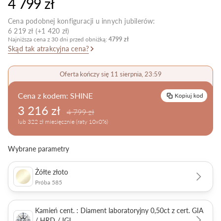
4 799 zł
Pielęgnacja biżuterii
Cena podobnej konfiguracji u innych jubilerów:
6 219 zł (+1 420 zł)
Najniższa cena z 30 dni przed obniżką:
4799 zł
Skąd tak atrakcyjna cena?
Oferta kończy się 11 sierpnia, 23:59
Cena z kodem:
SHINE
Kopiuj kod
3 216 zł
4 799 zł
lub 322 zł miesięcznie (raty 10x0%)
Wybrane parametry
Żółte złoto
Próba 585
Kamień cent. : Diament laboratoryjny 0,50ct z cert. GIA
/ HRD / IGI