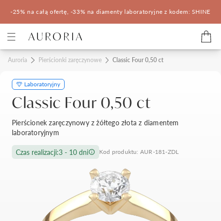
-25% na całą ofertę, -33% na diamenty laboratoryjne z kodem: SHINE
Kategorie
Auroria
Pierścionki zaręczynowe
Classic Four 0,50 ct
Laboratoryjny
Pierścionki zaręczynowe
Obrączki ślubne
Classic Four 0,50 ct
Pomocne
Pierścionek zaręczynowy z żółtego złota z diamentem
laboratoryjnym
Konfigurator 3D
Czas realizacji:
3 - 10 dni
Kod produktu: AUR-181-ZDL
Salony Auroria
Salony Auroria
Korzyści z zakupu
Salon Auroria Arkadia