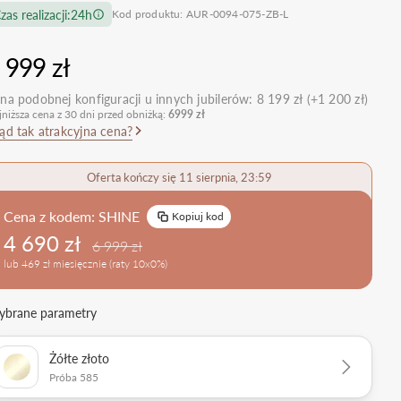
zas realizacji:
24h
Kod produktu: AUR-0094-075-ZB-L
nietypowe
Zobacz wszystkie >
Zobacz wszystkie
>
retro
 999 zł
klasyczne
na podobnej konfiguracji u innych jubilerów:
8 199 zł (+1 200 zł)
obrączkowe
Obrączki Ślubne
jniższa cena z 30 dni przed obniżką:
6999 zł
dostawki
ąd tak atrakcyjna cena?
Sprawdź bestsellery
Zobacz wszystkie >
Oferta kończy się 11 sierpnia, 23:59
Zobacz trendy
Cena z kodem:
SHINE
Kopiuj kod
4 690 zł
6 999 zł
lub 469 zł miesięcznie (raty 10x0%)
brane parametry
Żółte złoto
Próba 585