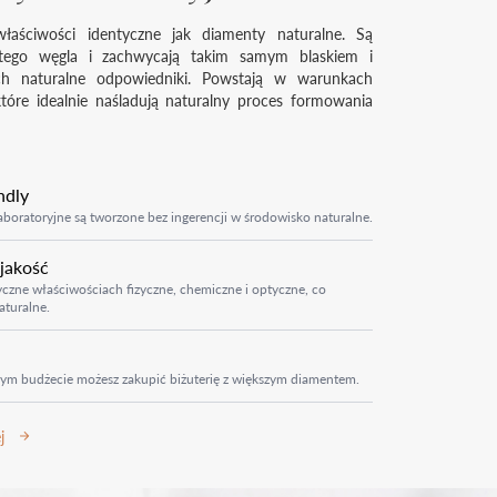
łaściwości identyczne jak diamenty naturalne. Są
tego węgla i zachwycają takim samym blaskiem i
ich naturalne odpowiedniki. Powstają w warunkach
które idealnie naśladują naturalny proces formowania
ndly
boratoryjne są tworzone bez ingerencji w środowisko naturalne.
 jakość
czne właściwościach fizyczne, chemiczne i optyczne, co
aturalne.
ym budżecie możesz zakupić biżuterię z większym diamentem.
j