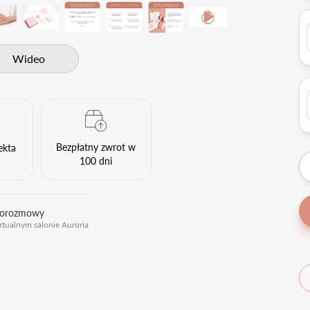
Wideo
Bezpłatny zwrot w
ekta
100 dni
eorozmowy
rtualnym salonie Auroria