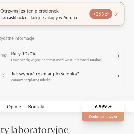
Otrzymaj za ten pierścionek
+263 zł
5% cashback
na kolejne zakupy w Auroria
zydatne informacje
Raty 10x0%
Dowiedz się więcej na temat możliwości płatności ratalnej
Jak wybrać rozmiar pierścionka?
Zamów bezpłatną miarkę
Opinie
Kontakt
6 999 zł
Dodaj do koszyka
y laboratoryjne