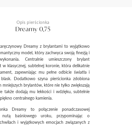
Opis pierścionka
Dreamy 0,75
 zaręczynowy Dreamy z brylantami to wyjątkowo
romantyczny model, który zachwyca swoją finezją i
ykonania. Centralnie umieszczony brylant
 w klasycznej, subtelnej koronie, która delikatnie
iament, zapewniając mu pełne odbicie światła i
blask. Dodatkowo szyna pierścionka zdobiona
m mniejszych brylantów, które nie tylko zwiększają
ale także dodają mu lekkości i wdzięku, subtelnie
 piękno centralnego kamienia.
cionka Dreamy to połączenie ponadczasowej
z nutą baśniowego uroku, przypominając o
chwilach i wyjątkowych emocjach związanych z