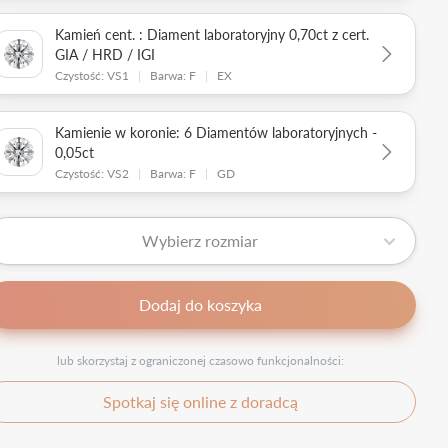
Kamień cent. : Diament laboratoryjny 0,70ct z cert.
GIA / HRD / IGI
Czystość: VS1
|
Barwa: F
|
EX
Kamienie w koronie: 6 Diamentów laboratoryjnych -
0,05ct
Czystość: VS2
|
Barwa: F
|
GD
Wybierz rozmiar
Dodaj do koszyka
lub skorzystaj z ograniczonej czasowo funkcjonalności:
Spotkaj się online z doradcą