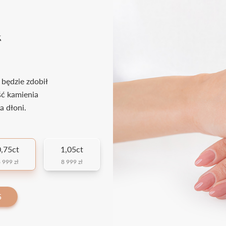
k
 będzie zdobił
ść kamienia
a dłoni.
,75ct
1,05ct
 999 zł
8 999 zł
5