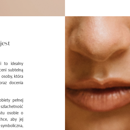
jest
i to idealny
ceni subtelną
 osoby, która
oraz docenia
biety pełnej
zlachetność
stu osobie o
hce, aby jej
ymboliczna,