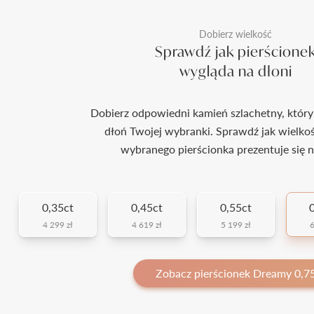
Dobierz wielkość
Sprawdź jak pierścione
wygląda na dłoni
Dobierz odpowiedni kamień szlachetny, który
dłoń Twojej wybranki. Sprawdź jak wielko
wybranego pierścionka prezentuje się n
0,35ct
0,45ct
0,55ct
0
4 299 zł
4 619 zł
5 199 zł
6
Zobacz pierścionek Dreamy 0,7