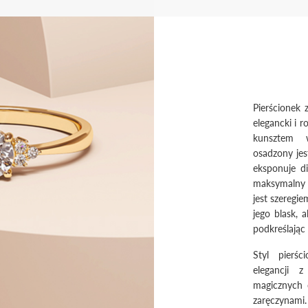
Pierścionek
elegancki i 
kunsztem w
osadzony jest
eksponuje d
maksymalny 
jest szeregie
jego blask, 
podkreślając
Styl pierś
elegancji 
magicznych 
zaręczynami.