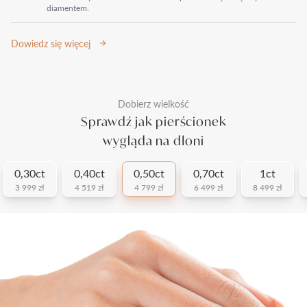
diamentem.
Dowiedz się więcej
Dobierz wielkość
Sprawdź jak pierścionek
wygląda na dłoni
0,30ct
0,40ct
0,50ct
0,70ct
1ct
3 999 zł
4 519 zł
4 799 zł
6 499 zł
8 499 zł