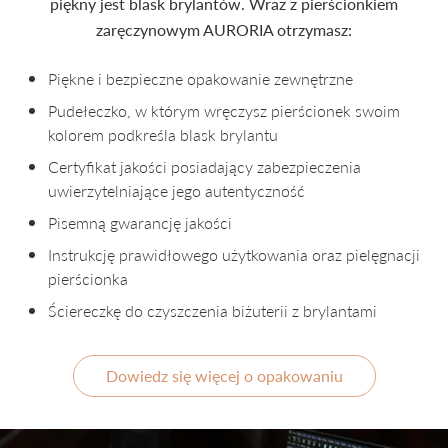
piękny jest blask brylantów. Wraz z pierścionkiem
zaręczynowym AURORIA otrzymasz:
Piękne i bezpieczne opakowanie zewnętrzne
Pudełeczko, w którym wręczysz pierścionek swoim
kolorem podkreśla blask brylantu
Certyfikat jakości posiadający zabezpieczenia
uwierzytelniające jego autentyczność
Pisemną gwarancję jakości
Instrukcję prawidłowego użytkowania oraz pielęgnacji
pierścionka
Ściereczkę do czyszczenia biżuterii z brylantami
Dowiedz się więcej o opakowaniu