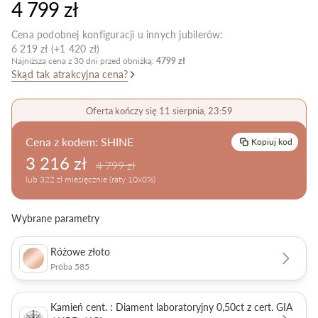
4 799 zł
Pielęgnacja biżuterii
Cena podobnej konfiguracji u innych jubilerów:
6 219 zł (+1 420 zł)
Najniższa cena z 30 dni przed obniżką:
4799 zł
Skąd tak atrakcyjna cena?
Oferta kończy się 11 sierpnia, 23:59
Cena z kodem:
SHINE
Kopiuj kod
3 216 zł
4 799 zł
lub 322 zł miesięcznie (raty 10x0%)
Wybrane parametry
Różowe złoto
Próba 585
Kamień cent. : Diament laboratoryjny 0,50ct z cert. GIA