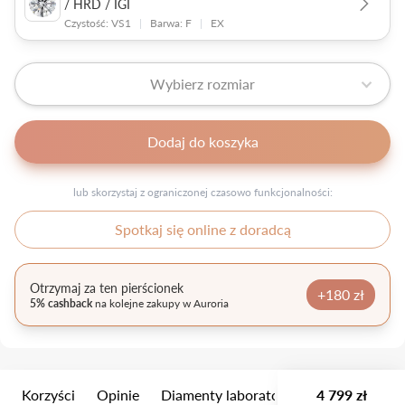
/ HRD / IGI
Czystość: VS1
|
Barwa: F
|
EX
Wybierz rozmiar
Dodaj do koszyka
lub skorzystaj z ograniczonej czasowo funkcjonalności:
Spotkaj się online z doradcą
Otrzymaj za ten pierścionek
+180 zł
5% cashback
na kolejne zakupy w Auroria
Korzyści
Opinie
Diamenty laboratoryjne
4 799 zł
Wielkość k