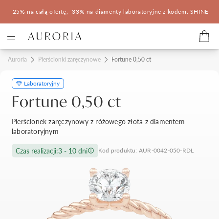
-25% na całą ofertę, -33% na diamenty laboratoryjne z kodem: SHINE
Kategorie
Auroria
Pierścionki zaręczynowe
Fortune 0,50 ct
Laboratoryjny
Pierścionki zaręczynowe
Obrączki ślubne
Fortune 0,50 ct
Pomocne
Pierścionek zaręczynowy z różowego złota z diamentem
laboratoryjnym
Konfigurator 3D
Czas realizacji:
3 - 10 dni
Kod produktu: AUR-0042-050-RDL
Salony Auroria
Salony Auroria
Korzyści z zakupu
Salon Auroria Arkadia