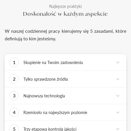
Najlepsze praktyki
Doskonałość w każdym aspekcie
W naszej codziennej pracy kierujemy się 5 zasadami, które
definiują to kim jesteśmy.
1
Skupienie na Twoim zadowoleniu
Każde podejmowane przez nas działanie ma jedno
2
Tylko sprawdzone źródła
zadanie - dostarczyć Ci biżuterię i doświadczenie,
które wywoła uśmiech na Twojej twarzy.
Biżuterię wykonujemy tylko z surowców o
3
Najnowsza technologia
sprawdzonych źródłach pochodzenia i
bezkonfliktowej historii. Współpracujemy jedynie z
Tworząc biżuterię, łączymy sztukę rzemiosła
rzetelnymi partnerami, których doświadczenie
4
Rzemiosło na najwyższym poziomie
złotniczego z możliwościami najnowszych
potwierdzone jest wieloletnią obecnością na rynku.
technologii. Podstawą naszych działań jest kultura
Każdy wykonany przez nas pierścionek musi być
innowacji, która sprzyja tworzeniu i wdrażaniu
5
Trzy etapowa kontrola jakości
doskonały. Każdy z naszych złotników, tworzy
nowatorskich rozwiązań.