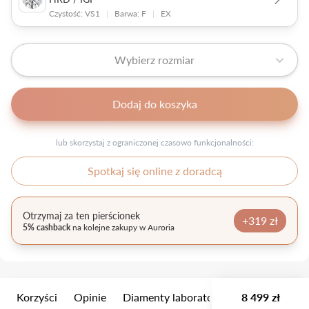
Czystość: VS1
|
Barwa: F
|
EX
Wybierz rozmiar
Dodaj do koszyka
lub skorzystaj z ograniczonej czasowo funkcjonalności:
Spotkaj się online z doradcą
Otrzymaj za ten pierścionek
+319 zł
5% cashback
na kolejne zakupy w Auroria
Korzyści
Opinie
Diamenty laboratoryjne
8 499 zł
Wielkość k