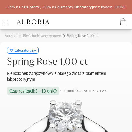
-25% na całą ofertę, -33% na diamenty laboratoryjne z kodem: SHINE
Kategorie
Auroria
Pierścionki zaręczynowe
Spring Rose 1,00 ct
Laboratoryjny
Pierścionki zaręczynowe
Obrączki ślubne
Spring Rose 1,00 ct
Pomocne
Pierścionek zaręczynowy z białego złota z diamentem
laboratoryjnym
Konfigurator 3D
Czas realizacji:
3 - 10 dni
Kod produktu: AUR-622-LAB
Salony Auroria
Salony Auroria
Korzyści z zakupu
Salon Auroria Arkadia