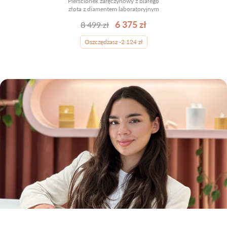
Pierścionek zaręczynowy z białego
złota z diamentem laboratoryjnym
6 375 zł
8 499 zł
Oszczędzasz -2 124 zł