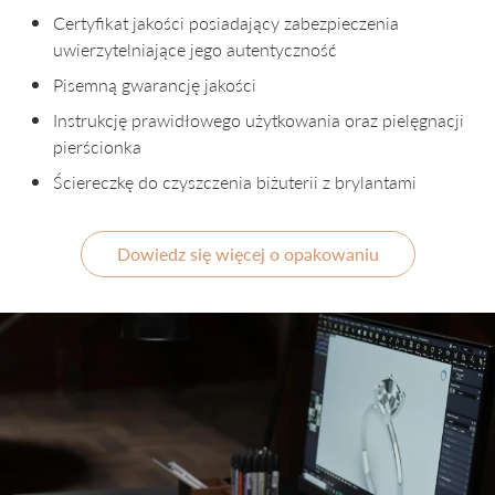
Certyfikat jakości posiadający zabezpieczenia
uwierzytelniające jego autentyczność
Pisemną gwarancję jakości
Instrukcję prawidłowego użytkowania oraz pielęgnacji
pierścionka
Ściereczkę do czyszczenia biżuterii z brylantami
Dowiedz się więcej o opakowaniu