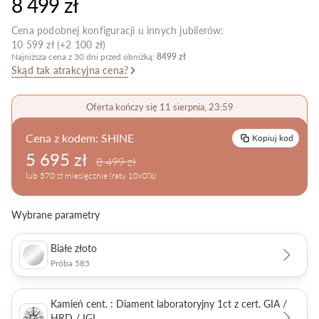
8 499 zł
Pielęgnacja biżuterii
Cena podobnej konfiguracji u innych jubilerów:
10 599 zł (+2 100 zł)
Najniższa cena z 30 dni przed obniżką:
8499 zł
Skąd tak atrakcyjna cena?
Oferta kończy się 11 sierpnia, 23:59
Cena z kodem:
SHINE
Kopiuj kod
5 695 zł
8 499 zł
lub 570 zł miesięcznie (raty 10x0%)
Wybrane parametry
Białe złoto
Próba 585
Kamień cent. : Diament laboratoryjny 1ct z cert. GIA /
HRD / IGI