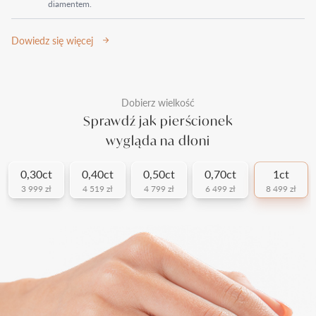
diamentem.
Dowiedz się więcej
Dobierz wielkość
Sprawdź jak pierścionek
wygląda na dłoni
0,30ct
0,40ct
0,50ct
0,70ct
1ct
3 999 zł
4 519 zł
4 799 zł
6 499 zł
8 499 zł