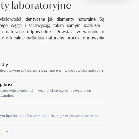
y laboratoryjne
łaściwości identyczne jak diamenty naturalne. Są
tego węgla i zachwycają takim samym blaskiem i
ich naturalne odpowiedniki. Powstają w warunkach
które idealnie naśladują naturalny proces formowania
ndly
boratoryjne są tworzone bez ingerencji w środowisko naturalne.
 jakość
czne właściwościach fizyczne, chemiczne i optyczne, co
aturalne.
ym budżecie możesz zakupić biżuterię z większym diamentem.
j