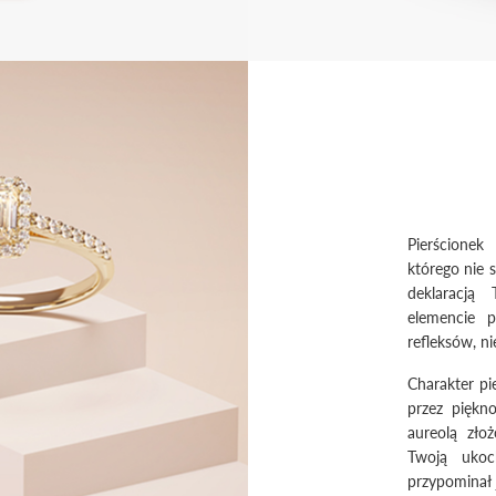
Pierścionek
którego nie 
deklaracją
elemencie p
refleksów, ni
Charakter pi
przez piękn
aureolą zło
Twoją ukoc
przypominał 