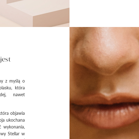
jest
ony z myślą o
blasku, która
dej, nawet
która objawia
woja ukochana
ść wykonania,
owy Stellar w