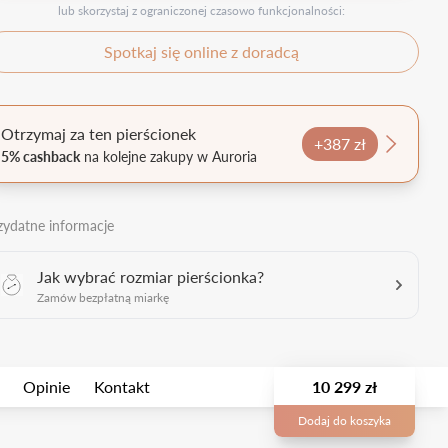
lub skorzystaj z ograniczonej czasowo funkcjonalności:
Spotkaj się online z doradcą
Otrzymaj za ten pierścionek
+387 zł
5% cashback
na kolejne zakupy w Auroria
zydatne informacje
Jak wybrać rozmiar pierścionka?
Zamów bezpłatną miarkę
Opinie
Kontakt
10 299 zł
Dodaj do koszyka