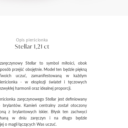
Opis pierścionka
Stellar 1,21 ct
 zaręczynowy Stellar to symbol miłości, obok
sposób przejść obojętnie. Model ten będzie piękną
 Twoich uczuć, zamanifestowaną w każdym
ierścionka - w eksplozji świateł i tęczowych
ezwykłej harmonii oraz idealnej proporcji.
erścionka zaręczynowego Stellar jest definiowany
o brylantów. Kamień centralny został otoczony
żoną z brylantowych iskier. Błysk ten zachwyci
haną w dniu zaręczyn i na długo będzie
jej o magii łączących Was uczuć.