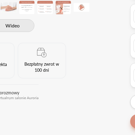
Wideo
Bezpłatny zwrot w
ekta
100 dni
eorozmowy
rtualnym salonie Auroria