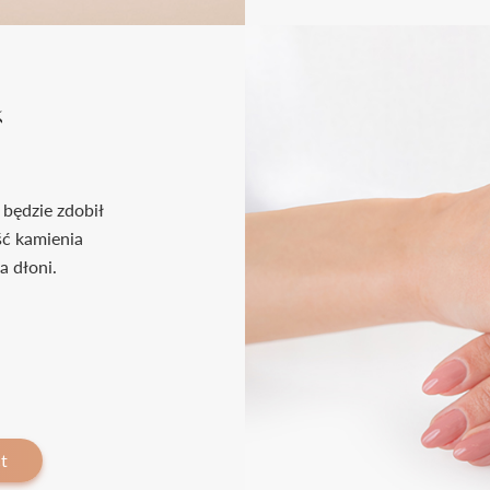
k
 będzie zdobił
ść kamienia
a dłoni.
t