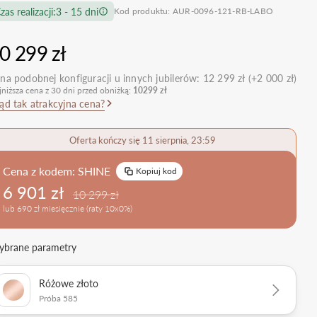
zas realizacji:
3 - 15 dni
Kod produktu: AUR-0096-121-RB-LABO
nietypowe
Zobacz wszystkie >
Zobacz wszystkie
>
retro
0 299 zł
klasyczne
na podobnej konfiguracji u innych jubilerów:
12 299 zł (+2 000 zł)
obrączkowe
Obrączki Ślubne
jniższa cena z 30 dni przed obniżką:
10299 zł
dostawki
ąd tak atrakcyjna cena?
Sprawdź bestsellery
Zobacz wszystkie >
Oferta kończy się 11 sierpnia, 23:59
Zobacz trendy
Cena z kodem:
SHINE
Kopiuj kod
6 901 zł
10 299 zł
lub 690 zł miesięcznie (raty 10x0%)
brane parametry
Różowe złoto
Próba 585