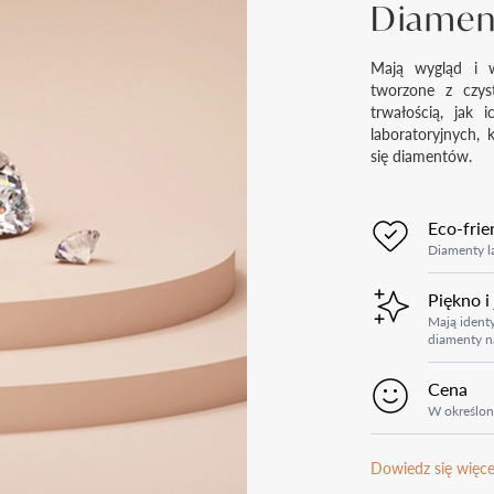
Diament
Mają wygląd i w
tworzone z czys
trwałością, jak 
laboratoryjnych, 
się diamentów.
Eco-frie
Diamenty la
Piękno i
Mają identy
diamenty n
Cena
W określon
Dowiedz się więce