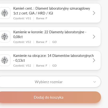
Kamień cent. : Diament laboratoryjny szmaragdowy
1ct z cert. GIA / HRD / IGI
Czystość: VS1
|
Barwa: F
Kamienie w koronie: 22 Diamenty laboratoryjne -
0,08ct
Czystość: VS2
|
Barwa: F
|
GD
Kamienie na obrączce: 14 Diamentów laboratoryjnych
- 0,13ct
Czystość: VS2
|
Barwa: F
|
GD
Wybierz rozmiar
Dodaj do koszyka