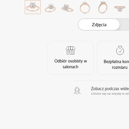
Zdjęcia
Odbiór osobisty w
Bezpłatna kor
salonach
rozmiaru
Zobacz podczas wid
Umów się na wizytę w wi