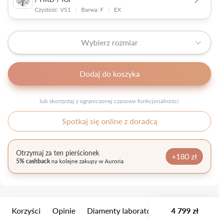
Czystość: VS1
|
Barwa: F
|
EX
Wybierz rozmiar
Dodaj do koszyka
lub skorzystaj z ograniczonej czasowo funkcjonalności:
Spotkaj się online z doradcą
Otrzymaj za ten pierścionek
+180 zł
5% cashback
na kolejne zakupy w Auroria
Korzyści
Opinie
Diamenty laboratoryjne
4 799 zł
Wielkość k