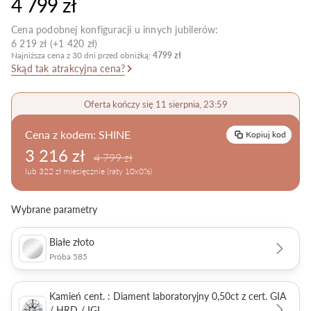
4 799 zł
Pielęgnacja biżuterii
Cena podobnej konfiguracji u innych jubilerów:
6 219 zł (+1 420 zł)
Najniższa cena z 30 dni przed obniżką:
4799 zł
Skąd tak atrakcyjna cena?
Oferta kończy się 11 sierpnia, 23:59
Cena z kodem:
SHINE
Kopiuj kod
3 216 zł
4 799 zł
lub 322 zł miesięcznie (raty 10x0%)
Wybrane parametry
Białe złoto
Próba 585
Kamień cent. : Diament laboratoryjny 0,50ct z cert. GIA
/ HRD / IGI