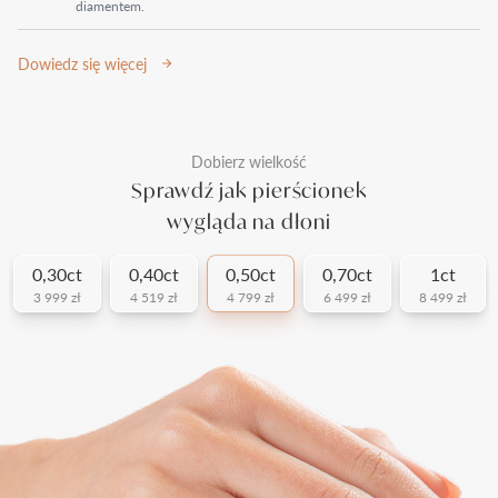
diamentem.
Dowiedz się więcej
Dobierz wielkość
Sprawdź jak pierścionek
wygląda na dłoni
0,30ct
0,40ct
0,50ct
0,70ct
1ct
3 999 zł
4 519 zł
4 799 zł
6 499 zł
8 499 zł