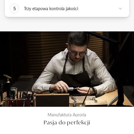
Każdy wykonany przez nas pierścionek musi być
innowacji, która sprzyja tworzeniu i wdrażaniu
5
Trzy etapowa kontrola jakości
doskonały. Każdy z naszych złotników, tworzy
nowatorskich rozwiązań.
wyjątkowe dzieła sztuki złotniczej przekraczając
Biżuteria zanim trafi do pudełka przechodzi przez
standardy jakości.
trzy etapy sprawdzenia jakości. Pierwszy z nich to
kontrola odlewu i diamentu przed rozpoczęciem
prac złotniczych. Drugi wykonywany jest na etapie
produkcji po wykonaniu biżuterii. Ostateczna
kontrola następuje tuż przed zamknięciem
pierścionka do pudełeczka. Dzięki temu
dostarczymy Ci wyroby jubilerskie najwyższej klasy.
Manufaktura Auroria
Pasja do perfekcji