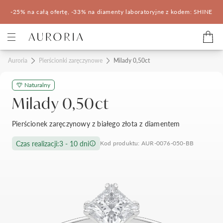
-25% na całą ofertę, -33% na diamenty laboratoryjne z kodem: SHINE
Kategorie
Auroria
Pierścionki zaręczynowe
Milady 0,50ct
Naturalny
Pierścionki zaręczynowe
Obrączki ślubne
Milady 0,50ct
Pomocne
Pierścionek zaręczynowy z białego złota z diamentem
Konfigurator 3D
Czas realizacji:
3 - 10 dni
Kod produktu: AUR-0076-050-BB
Salony Auroria
Salony Auroria
Korzyści z zakupu
Salon Auroria Arkadia