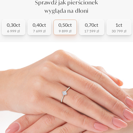
Sprawdź jak pierścionek
wygląda na dłoni
0,30ct
0,40ct
0,50ct
0,70ct
1ct
6 999 zł
7 699 zł
9 899 zł
17 599 zł
30 799 zł