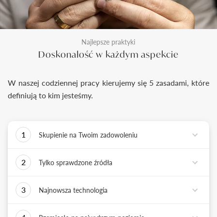
Najlepsze praktyki
Doskonałość w każdym aspekcie
W naszej codziennej pracy kierujemy się 5 zasadami, które
definiują to kim jesteśmy.
1
Skupienie na Twoim zadowoleniu
Każde podejmowane przez nas działanie ma jedno
2
Tylko sprawdzone źródła
zadanie - dostarczyć Ci biżuterię i doświadczenie,
które wywoła uśmiech na Twojej twarzy.
Biżuterię wykonujemy tylko z surowców o
3
Najnowsza technologia
sprawdzonych źródłach pochodzenia i
bezkonfliktowej historii. Współpracujemy jedynie z
Tworząc biżuterię, łączymy sztukę rzemiosła
rzetelnymi partnerami, których doświadczenie