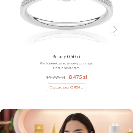
Beauty 0,50 ct
Pierścionek zaręczynowy z białego
złota z brylantami
8 475 zł
11 299 zł
Oszczędzasz -2 824 zł