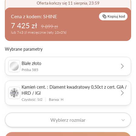
Oferta kończy się 11 sierpnia, 23:59
Pielęgnacja biżuterii
Cena z kodem:
SHINE
Kopiuj kod
7 425 zł
9 899 zł
lub 743 zł miesięcznie (raty 10x0%)
Wybrane parametry
Białe złoto
Próba 585
Kamień cent. : Diament kwadratowy 0,50ct z cert. GIA /
HRD / IGI
Czystość: SI2
|
Barwa: H
Wybierz rozmiar