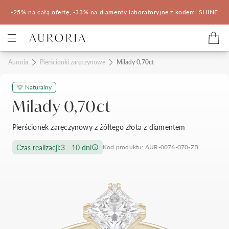
-25% na całą ofertę, -33% na diamenty laboratoryjne z kodem: SHINE
Kategorie
Auroria
Pierścionki zaręczynowe
Milady 0,70ct
Naturalny
Pierścionki zaręczynowe
Obrączki ślubne
Milady 0,70ct
Pomocne
Pierścionek zaręczynowy z żółtego złota z diamentem
Konfigurator 3D
Czas realizacji:
3 - 10 dni
Kod produktu: AUR-0076-070-ZB
Salony Auroria
Salony Auroria
Korzyści z zakupu
Salon Auroria Arkadia