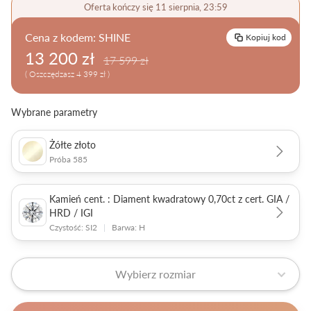
Oferta kończy się 11 sierpnia, 23:59
Pielęgnacja biżuterii
Cena z kodem:
SHINE
Kopiuj kod
13 200 zł
17 599 zł
( Oszczędzasz 4 399 zł )
Wybrane parametry
Żółte złoto
Próba 585
Kamień cent. : Diament kwadratowy 0,70ct z cert. GIA /
HRD / IGI
Czystość: SI2
|
Barwa: H
Wybierz rozmiar