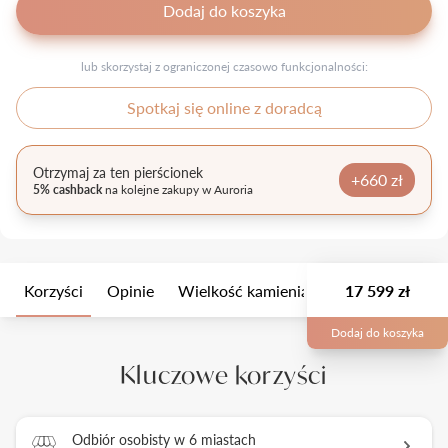
Dodaj do koszyka
lub skorzystaj z ograniczonej czasowo funkcjonalności:
Spotkaj się online z doradcą
Otrzymaj za ten pierścionek
+660 zł
5% cashback
na kolejne zakupy w Auroria
Korzyści
Opinie
Wielkość kamienia
Opis
17 599 zł
Opakow
Dodaj do koszyka
Kluczowe korzyści
Odbiór osobisty w 6 miastach