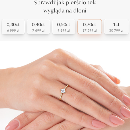
Sprawdź jak pierścionek
wygląda na dłoni
0,30ct
0,40ct
0,50ct
0,70ct
1ct
6 999 zł
7 699 zł
9 899 zł
17 599 zł
30 799 zł