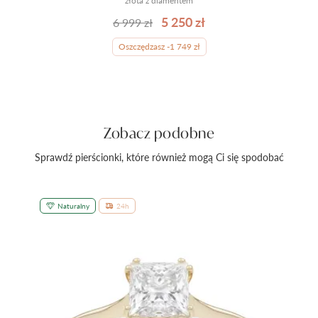
złota z diamentem
5 250 zł
6 999 zł
Oszczędzasz -1 749 zł
Zobacz podobne
Sprawdź pierścionki, które również mogą Ci się spodobać
Naturalny
24h