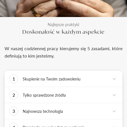
Najlepsze praktyki
Doskonałość w każdym aspekcie
W naszej codziennej pracy kierujemy się 5 zasadami, które
definiują to kim jesteśmy.
1
Skupienie na Twoim zadowoleniu
Każde podejmowane przez nas działanie ma jedno
2
Tylko sprawdzone źródła
zadanie - dostarczyć Ci biżuterię i doświadczenie,
które wywoła uśmiech na Twojej twarzy.
Biżuterię wykonujemy tylko z surowców o
3
Najnowsza technologia
sprawdzonych źródłach pochodzenia i
bezkonfliktowej historii. Współpracujemy jedynie z
Tworząc biżuterię, łączymy sztukę rzemiosła
rzetelnymi partnerami, których doświadczenie