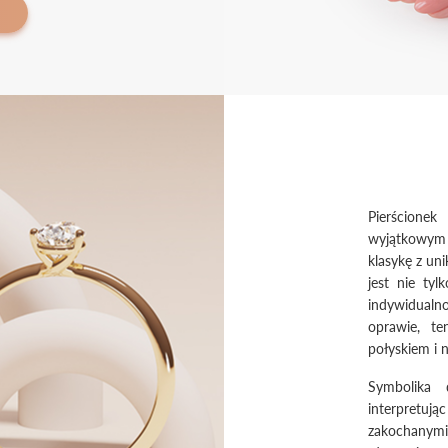
Pierścione
wyjątkowym
klasykę z uni
jest nie tyl
indywidualnoś
oprawie, t
połyskiem i n
Symbolika 
interpretuj
zakochanymi