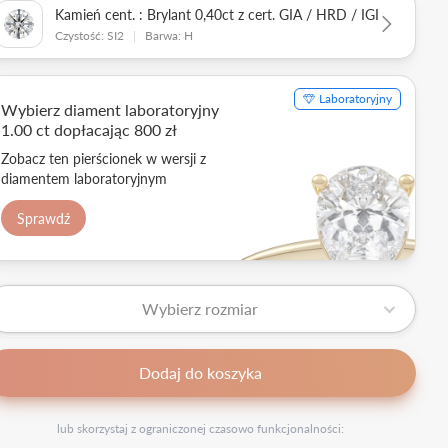
Kamień cent. : Brylant 0,40ct z cert. GIA / HRD / IGI
Czystość: SI2
|
Barwa: H
Laboratoryjny
Wybierz diament laboratoryjny
1.00 ct dopłacając 800 zł
Zobacz ten pierścionek w wersji z
diamentem laboratoryjnym
Sprawdź
Wybierz rozmiar
Dodaj do koszyka
lub skorzystaj z ograniczonej czasowo funkcjonalności: