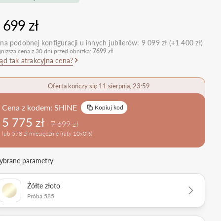
nietypowe
Zobacz wszystkie >
Zobacz wszystkie
 699 zł
>
retro
klasyczne
na podobnej konfiguracji u innych jubilerów:
9 099 zł (+1 400 zł)
jniższa cena z 30 dni przed obniżką:
7699 zł
obrączkowe
Obrączki Ślubne
ąd tak atrakcyjna cena?
dostawki
Sprawdź bestsellery
Zobacz wszystkie >
Oferta kończy się 11 sierpnia, 23:59
Zobacz trendy
Cena z kodem:
SHINE
Kopiuj kod
5 775 zł
7 699 zł
lub 578 zł miesięcznie (raty 10x0%)
brane parametry
Żółte złoto
Próba 585