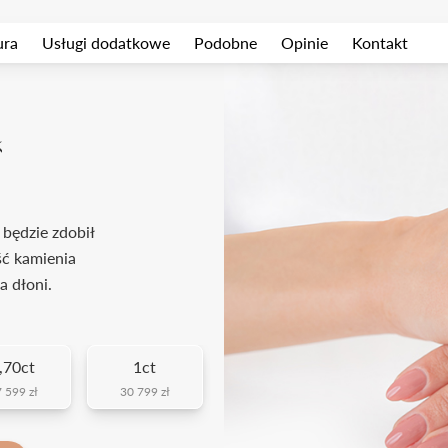
ura
Usługi dodatkowe
Podobne
Opinie
Kontakt
k
 będzie zdobił
ść kamienia
a dłoni.
,70ct
1ct
 599 zł
30 799 zł