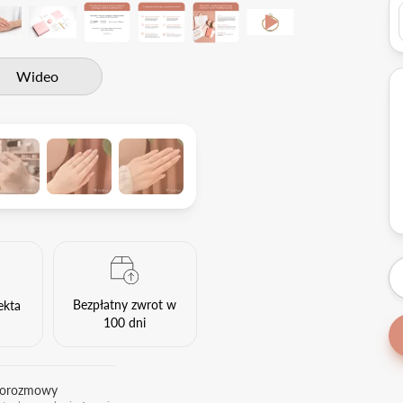
Wideo
Bezpłatny zwrot w
ekta
100 dni
eorozmowy