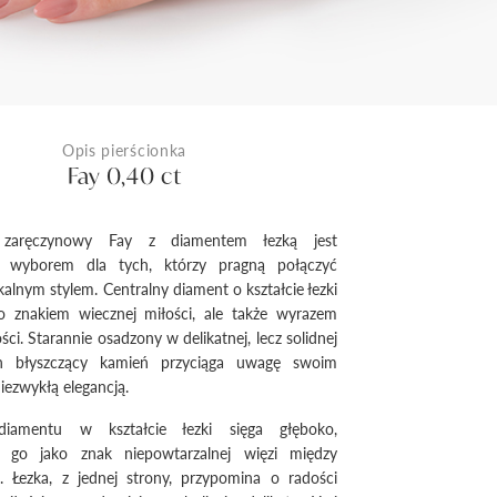
Opis pierścionka
Fay 0,40 ct
k zaręczynowy Fay z diamentem łezką jest
 wyborem dla tych, którzy pragną połączyć
kalnym stylem. Centralny diament o kształcie łezki
ko znakiem wiecznej miłości, ale także wyrazem
ci. Starannie osadzony w delikatnej, lecz solidnej
en błyszczący kamień przyciąga uwagę swoim
iezwykłą elegancją.
diamentu w kształcie łezki sięga głęboko,
ąc go jako znak niepowtarzalnej więzi między
. Łezka, z jednej strony, przypomina o radości