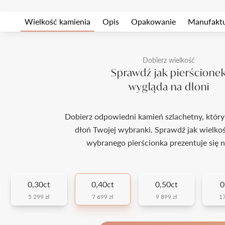
Wielkość kamienia
Opis
Opakowanie
Manufakt
Dobierz wielkość
Sprawdź jak pierścione
wygląda na dłoni
Dobierz odpowiedni kamień szlachetny, który
dłoń Twojej wybranki. Sprawdź jak wielko
wybranego pierścionka prezentuje się n
0,30ct
0,40ct
0,50ct
0
5 299 zł
7 699 zł
9 899 zł
17