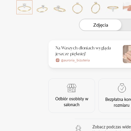
Zdjęcia
Na Waszych dłoniach wygląda
jeszcze piękniej!
@auroria_bizuteria
Odbiór osobisty w
Bezpłatna kor
salonach
rozmiaru
Zobacz podczas wid