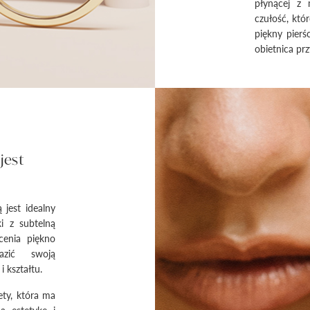
płynącej z m
czułość, któ
piękny pierś
obietnica prz
jest
 jest idealny
ki z subtelną
cenia piękno
azić swoją
 kształtu.
ety, która ma
a estetykę i