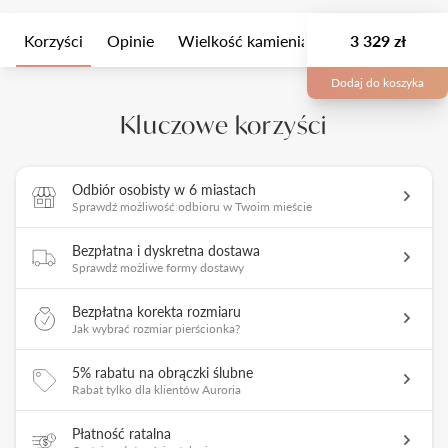
Korzyści
Opinie
Wielkość kamienia
Opis
3 329 zł
Opakow
Dodaj do koszyka
Kluczowe korzyści
Odbiór osobisty w 6 miastach
Sprawdź możliwość odbioru w Twoim mieście
Bezpłatna i dyskretna dostawa
Sprawdź możliwe formy dostawy
Bezpłatna korekta rozmiaru
Jak wybrać rozmiar pierścionka?
5% rabatu na obrączki ślubne
Rabat tylko dla klientów Auroria
Płatność ratalna