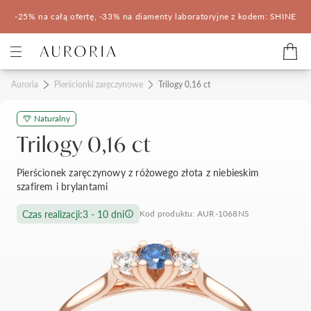
-25% na całą ofertę, -33% na diamenty laboratoryjne z kodem: SHINE
Kategorie
Auroria
Pierścionki zaręczynowe
Trilogy 0,16 ct
Naturalny
Pierścionki zaręczynowe
Obrączki ślubne
Trilogy 0,16 ct
Pomocne
Pierścionek zaręczynowy z różowego złota z niebieskim
szafirem i brylantami
Konfigurator 3D
Czas realizacji:
3 - 10 dni
Kod produktu: AUR-1068NS
Salony Auroria
Salony Auroria
Korzyści z zakupu
Salon Auroria Arkadia