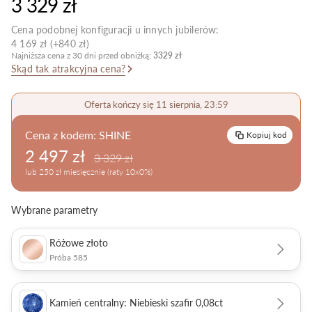
3 329 zł
Pielęgnacja biżuterii
Cena podobnej konfiguracji u innych jubilerów:
4 169 zł (+840 zł)
Najniższa cena z 30 dni przed obniżką:
3329 zł
Skąd tak atrakcyjna cena?
Oferta kończy się 11 sierpnia, 23:59
Cena z kodem:
SHINE
Kopiuj kod
2 497 zł
3 329 zł
lub 250 zł miesięcznie (raty 10x0%)
Wybrane parametry
Różowe złoto
Próba 585
Kamień centralny: Niebieski szafir 0,08ct