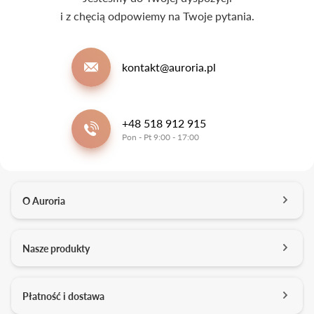
i z chęcią odpowiemy na Twoje pytania.
kontakt@auroria.pl
+48 518 912 915
Pon - Pt 9:00 - 17:00
O Auroria
O nas
Nasze produkty
Kontakt
Salony
Pierścionki zaręczynowe
Płatność i dostawa
Kariera
Obrączki ślubne