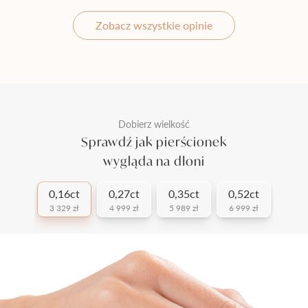
Zobacz wszystkie opinie
Dobierz wielkość
Sprawdź jak pierścionek
wygląda na dłoni
0,16ct
0,27ct
0,35ct
0,52ct
3 329 zł
4 999 zł
5 989 zł
6 999 zł