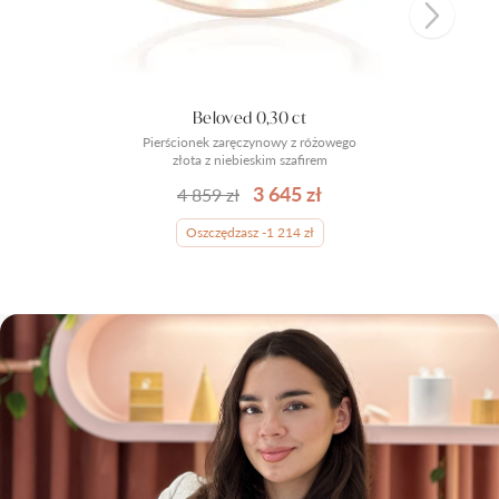
Beloved 0,30 ct
Pierścionek zaręczynowy z różowego
złota z niebieskim szafirem
3 645 zł
4 859 zł
Oszczędzasz -1 214 zł