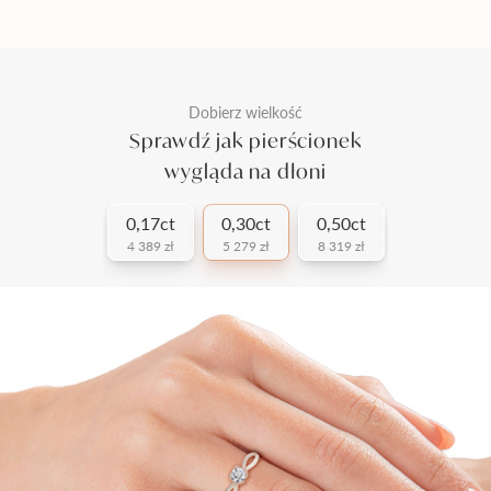
Dobierz wielkość
Sprawdź jak pierścionek
wygląda na dłoni
0,17ct
0,30ct
0,50ct
4 389 zł
5 279 zł
8 319 zł