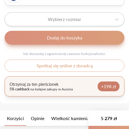
Wybierz rozmiar
Dodaj do koszyka
lub skorzystaj z ograniczonej czasowo funkcjonalności:
Spotkaj się online z doradcą
Otrzymaj za ten pierścionek
+198 zł
5% cashback
na kolejne zakupy w Auroria
Korzyści
Opinie
Wielkość kamienia
Opis
5 279 zł
Opakow