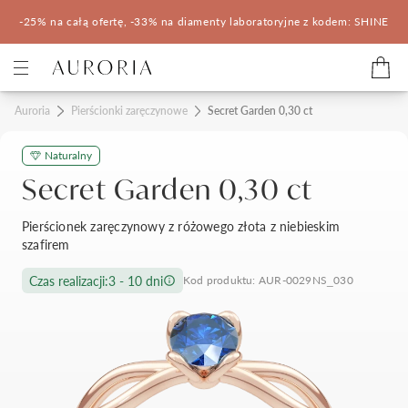
-25% na całą ofertę, -33% na diamenty laboratoryjne z kodem: SHINE
Kategorie
Auroria
Pierścionki zaręczynowe
Secret Garden 0,30 ct
Naturalny
Pierścionki zaręczynowe
Obrączki ślubne
Secret Garden 0,30 ct
Pomocne
Pierścionek zaręczynowy z różowego złota z niebieskim
szafirem
Konfigurator 3D
Czas realizacji:
3 - 10 dni
Kod produktu: AUR-0029NS_030
Salony Auroria
Salony Auroria
Korzyści z zakupu
Salon Auroria Arkadia