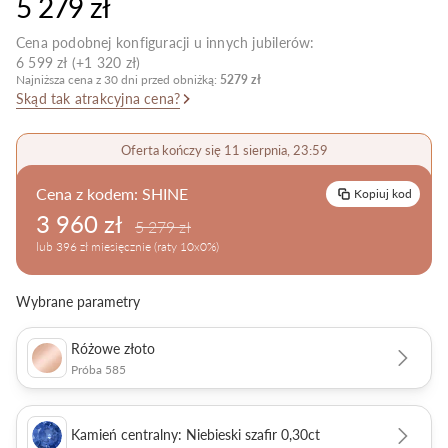
5 279 zł
Pielęgnacja biżuterii
Cena podobnej konfiguracji u innych jubilerów:
6 599 zł (+1 320 zł)
Najniższa cena z 30 dni przed obniżką:
5279 zł
Skąd tak atrakcyjna cena?
Oferta kończy się 11 sierpnia, 23:59
Cena z kodem:
SHINE
Kopiuj kod
3 960 zł
5 279 zł
lub 396 zł miesięcznie (raty 10x0%)
Wybrane parametry
Różowe złoto
Próba 585
Kamień centralny: Niebieski szafir 0,30ct