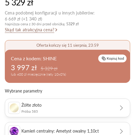
5 329 zł
Pielęgnacja biżuterii
Cena podobnej konfiguracji u innych jubilerów:
6 669 zł (+1 340 zł)
Najniższa cena z 30 dni przed obniżką:
5329 zł
Skąd tak atrakcyjna cena?
Oferta kończy się 11 sierpnia, 23:59
Cena z kodem:
SHINE
Kopiuj kod
3 997 zł
5 329 zł
lub 400 zł miesięcznie (raty 10x0%)
Wybrane parametry
Żółte złoto
Próba 585
Kamień centralny: Ametyst owalny 1,10ct