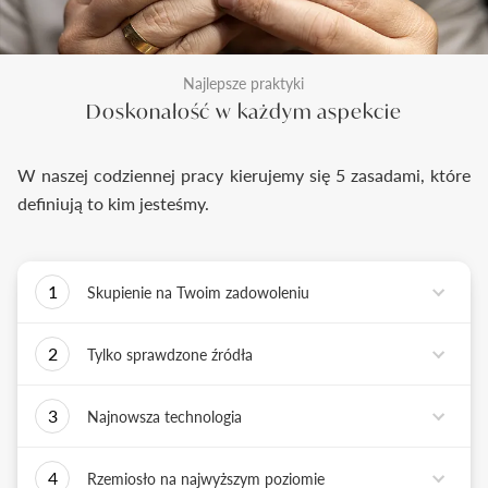
Najlepsze praktyki
Doskonałość w każdym aspekcie
W naszej codziennej pracy kierujemy się 5 zasadami, które
definiują to kim jesteśmy.
1
Skupienie na Twoim zadowoleniu
Każde podejmowane przez nas działanie ma jedno
2
Tylko sprawdzone źródła
zadanie - dostarczyć Ci biżuterię i doświadczenie,
które wywoła uśmiech na Twojej twarzy.
Biżuterię wykonujemy tylko z surowców o
3
Najnowsza technologia
sprawdzonych źródłach pochodzenia i
bezkonfliktowej historii. Współpracujemy jedynie z
Tworząc biżuterię, łączymy sztukę rzemiosła
rzetelnymi partnerami, których doświadczenie
4
Rzemiosło na najwyższym poziomie
złotniczego z możliwościami najnowszych
potwierdzone jest wieloletnią obecnością na rynku.