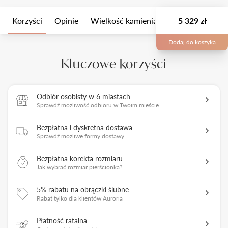
Korzyści
Opinie
Wielkość kamienia
Opis
5 329 zł
Opakow
Dodaj do koszyka
Kluczowe korzyści
Odbiór osobisty w 6 miastach
Sprawdź możliwość odbioru w Twoim mieście
Bezpłatna i dyskretna dostawa
Sprawdź możliwe formy dostawy
Bezpłatna korekta rozmiaru
Jak wybrać rozmiar pierścionka?
5% rabatu na obrączki ślubne
Rabat tylko dla klientów Auroria
Płatność ratalna