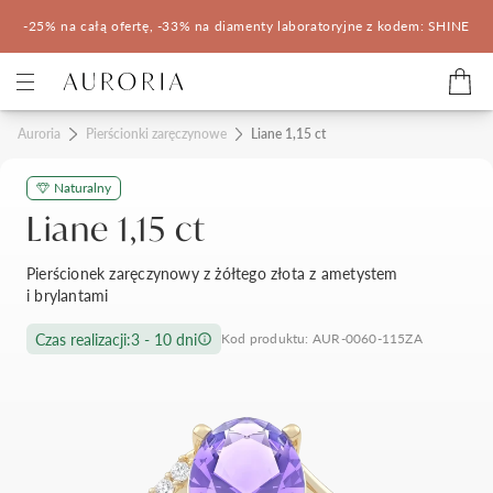
-25% na całą ofertę, -33% na diamenty laboratoryjne z kodem: SHINE
Kategorie
Auroria
Pierścionki zaręczynowe
Liane 1,15 ct
Naturalny
Pierścionki zaręczynowe
Obrączki ślubne
Liane 1,15 ct
Pomocne
Pierścionek zaręczynowy z żółtego złota z ametystem
i brylantami
Konfigurator 3D
Czas realizacji:
3 - 10 dni
Kod produktu: AUR-0060-115ZA
Salony Auroria
Salony Auroria
Korzyści z zakupu
Salon Auroria Arkadia