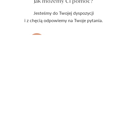
Jak możemy Ci pomóc?
Jesteśmy do Twojej dyspozycji
i z chęcią odpowiemy na Twoje pytania.
kontakt@auroria.pl
+48 518 912 915
Pon - Pt 9:00 - 17:00
O Auroria
O nas
Nasze produkty
Kontakt
Salony