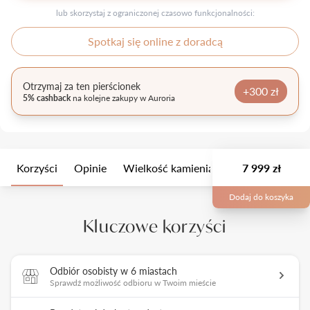
lub skorzystaj z ograniczonej czasowo funkcjonalności:
Spotkaj się online z doradcą
Otrzymaj za ten pierścionek
+300 zł
5% cashback
na kolejne zakupy w Auroria
Korzyści
Opinie
Wielkość kamienia
Opis
7 999 zł
Opakow
Dodaj do koszyka
Kluczowe korzyści
Odbiór osobisty w 6 miastach
Sprawdź możliwość odbioru w Twoim mieście