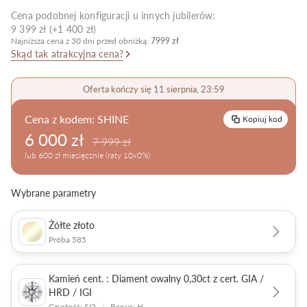
Cena podobnej konfiguracji u innych jubilerów:
Pielęgnacja biżuterii
9 399 zł (+1 400 zł)
Najniższa cena z 30 dni przed obniżką:
7999 zł
Skąd tak atrakcyjna cena?
Oferta kończy się 11 sierpnia, 23:59
Cena z kodem:
SHINE
Kopiuj kod
6 000 zł
7 999 zł
lub 600 zł miesięcznie (raty 10x0%)
Wybrane parametry
Żółte złoto
Próba 585
Kamień cent. : Diament owalny 0,30ct z cert. GIA /
HRD / IGI
Czystość: SI2
|
Barwa: H