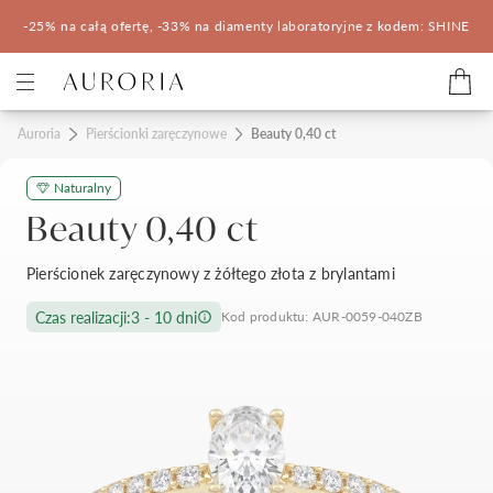
-25% na całą ofertę, -33% na diamenty laboratoryjne z kodem: SHINE
Kategorie
Auroria
Pierścionki zaręczynowe
Beauty 0,40 ct
Naturalny
Pierścionki zaręczynowe
Obrączki ślubne
Beauty 0,40 ct
Pomocne
Pierścionek zaręczynowy z żółtego złota z brylantami
Konfigurator 3D
Czas realizacji:
3 - 10 dni
Kod produktu: AUR-0059-040ZB
Salony Auroria
Salony Auroria
Korzyści z zakupu
Salon Auroria Arkadia