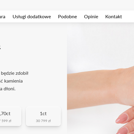
ura
Usługi dodatkowe
Podobne
Opinie
Kontakt
k
 będzie zdobił
ść kamienia
a dłoni.
,70ct
1ct
 599 zł
30 799 zł