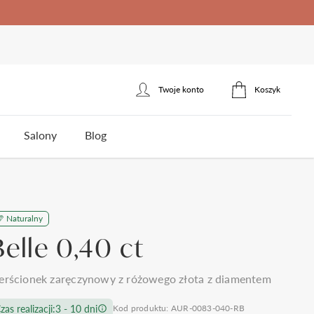
Twoje konto
Koszyk
Zaloguj się
Salony
Blog
Zarejestruj się
erścionek zaręczynowy
łotnicza
Naturalny
ota
Styl
Styl
Jakość brylantów Auroria
Cena
Belle 0,40 ct
5
klasyczne
jednokamieniowe
do 1500zł
3
nowoczesne
towy
trójkamieniowe
do 2000zł
 wesela i ślubu
Polecane produkty
erścionek zaręczynowy z różowego złota z diamentem
omocy
Kontakt
frezowane
agdowy
wielokamieniowe
do 3000zł
ystkie >
zas realizacji:
3 - 10 dni
Kod produktu: AUR-0083-040-RB
nietypowe
organiczny
do 5000zł