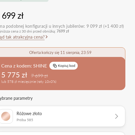
nietypowe
Zobacz wszystkie >
Zobacz wszystkie
 699 zł
>
retro
klasyczne
na podobnej konfiguracji u innych jubilerów:
9 099 zł (+1 400 zł)
jniższa cena z 30 dni przed obniżką:
7699 zł
obrączkowe
Obrączki Ślubne
ąd tak atrakcyjna cena?
dostawki
Sprawdź bestsellery
Zobacz wszystkie >
Oferta kończy się 11 sierpnia, 23:59
Zobacz trendy
Cena z kodem:
SHINE
Kopiuj kod
5 775 zł
7 699 zł
lub 578 zł miesięcznie (raty 10x0%)
brane parametry
Różowe złoto
Próba 585