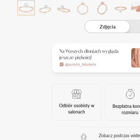
Zdjęcia
Na Waszych dłoniach wygląda
jeszcze piękniej!
@auroria_bizuteria
Odbiór osobisty w
Bezpłatna kor
salonach
rozmiaru
Zobacz podczas wid