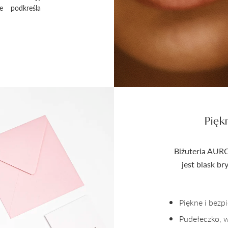
e podkreśla
Pięk
Biżuteria AURO
jest blask b
Piękne i bez
Pudełeczko, 