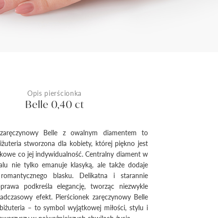
Opis pierścionka
Belle 0,40 ct
k zaręczynowy Belle z owalnym diamentem to
żuteria stworzona dla kobiety, której piękno jest
kowe co jej indywidualność. Centralny diament w
alu nie tylko emanuje klasyką, ale także dodaje
 romantycznego blasku. Delikatna i starannie
rawa podkreśla elegancję, tworząc niezwykle
adczasowy efekt. Pierścionek zaręczynowy Belle
 biżuteria – to symbol wyjątkowej miłości, stylu i
 towarzyszy w najważniejszych chwilach życia.