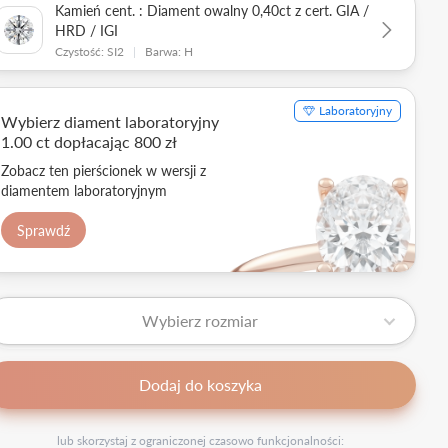
Kamień cent. : Diament owalny 0,40ct z cert. GIA /
HRD / IGI
Czystość: SI2
|
Barwa: H
Laboratoryjny
Wybierz diament laboratoryjny
1.00 ct dopłacając 800 zł
Zobacz ten pierścionek w wersji z
diamentem laboratoryjnym
Sprawdź
Wybierz rozmiar
Dodaj do koszyka
lub skorzystaj z ograniczonej czasowo funkcjonalności: