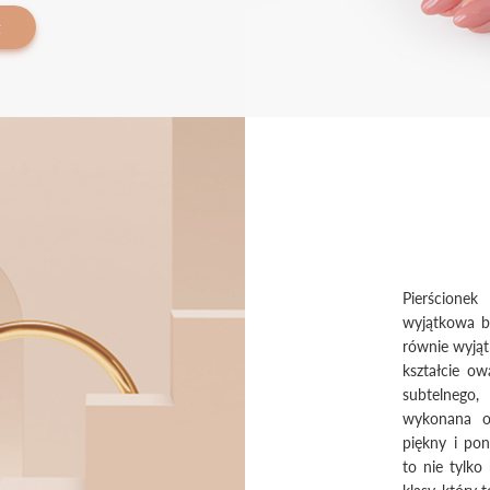
t
Pierścione
wyjątkowa bi
równie wyjąt
kształcie ow
subtelnego,
wykonana op
piękny i pon
to nie tylko
klasy, który