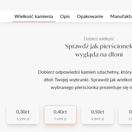
Wielkość kamienia
Opis
Opakowanie
Manufakt
Dobierz wielkość
Sprawdź jak pierścione
wygląda na dłoni
Dobierz odpowiedni kamień szlachetny, który
dłoń Twojej wybranki. Sprawdź jak wielko
wybranego pierścionka prezentuje się n
0,30ct
0,40ct
0,50ct
0
5 299 zł
7 699 zł
9 899 zł
17