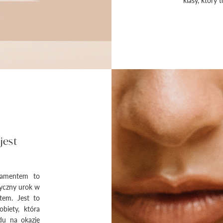
jest
iamentem to
asyczny urok w
tem. Jest to
biety, która
du na okazję