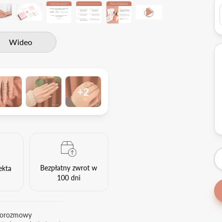
Wideo
+2
Bezpłatny zwrot w
ekta
100 dni
eorozmowy