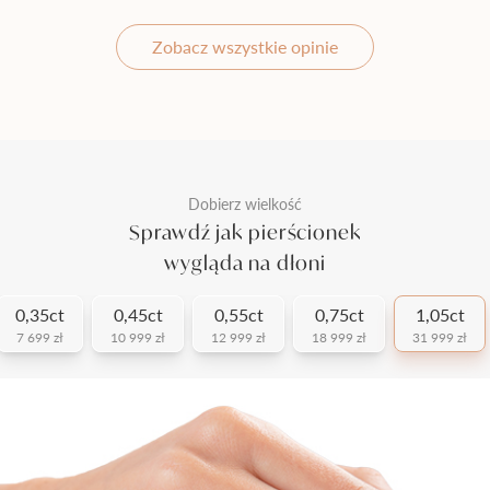
Zobacz wszystkie opinie
Dobierz wielkość
Sprawdź jak pierścionek
wygląda na dłoni
0,35ct
0,45ct
0,55ct
0,75ct
1,05ct
7 699 zł
10 999 zł
12 999 zł
18 999 zł
31 999 zł