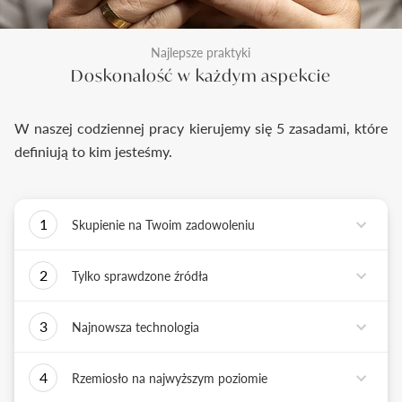
Najlepsze praktyki
Doskonałość w każdym aspekcie
W naszej codziennej pracy kierujemy się 5 zasadami, które
definiują to kim jesteśmy.
1
Skupienie na Twoim zadowoleniu
Każde podejmowane przez nas działanie ma jedno
2
Tylko sprawdzone źródła
zadanie - dostarczyć Ci biżuterię i doświadczenie,
które wywoła uśmiech na Twojej twarzy.
Biżuterię wykonujemy tylko z surowców o
3
Najnowsza technologia
sprawdzonych źródłach pochodzenia i
bezkonfliktowej historii. Współpracujemy jedynie z
Tworząc biżuterię, łączymy sztukę rzemiosła
rzetelnymi partnerami, których doświadczenie
4
Rzemiosło na najwyższym poziomie
złotniczego z możliwościami najnowszych
potwierdzone jest wieloletnią obecnością na rynku.
technologii. Podstawą naszych działań jest kultura