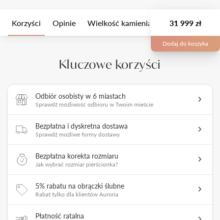
Korzyści
Opinie
Wielkość kamienia
Opis
31 999 zł
Opakow
Dodaj do koszyka
Kluczowe korzyści
Odbiór osobisty w 6 miastach
Sprawdź możliwość odbioru w Twoim mieście
Bezpłatna i dyskretna dostawa
Sprawdź możliwe formy dostawy
Bezpłatna korekta rozmiaru
Jak wybrać rozmiar pierścionka?
5% rabatu na obrączki ślubne
Rabat tylko dla klientów Auroria
Płatność ratalna