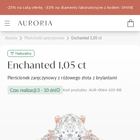
-25% na całą ofertę, -33% na diamenty laboratoryjne z kodem: SHINE
Kategorie
Auroria
Pierścionki zaręczynowe
Enchanted 1,05 ct
Naturalny
Pierścionki zaręczynowe
Obrączki ślubne
Enchanted 1,05 ct
Pomocne
Pierścionek zaręczynowy z różowego złota z brylantami
Konfigurator 3D
Czas realizacji:
3 - 10 dni
Kod produktu: AUR-0064-105-RB
Salony Auroria
Salony Auroria
Korzyści z zakupu
Salon Auroria Arkadia