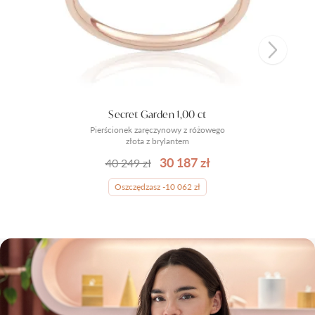
Secret Garden 1,00 ct
Pierścionek zaręczynowy z różowego
złota z brylantem
30 187 zł
40 249 zł
Oszczędzasz -10 062 zł