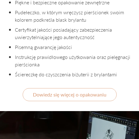
Piękne i bezpieczne opakowanie zewnętrzne
Pudełeczko, w którym wręczysz pierścionek swoim
kolorem podkreśla blask brylantu
Certyfikat jakości posiadający zabezpieczenia
uwierzytelniające jego autentyczność
Pisemną gwarancję jakości
Instrukcję prawidłowego użytkowania oraz pielęgnacji
pierścionka
Ściereczkę do czyszczenia biżuterii z brylantami
Dowiedz się więcej o opakowaniu