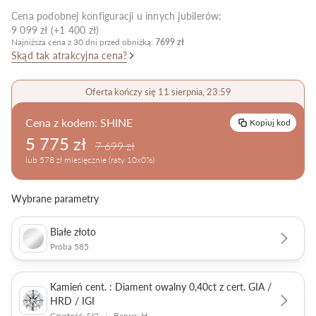
Cena podobnej konfiguracji u innych jubilerów:
Pielęgnacja biżuterii
9 099 zł (+1 400 zł)
Najniższa cena z 30 dni przed obniżką:
7699 zł
Skąd tak atrakcyjna cena?
Oferta kończy się 11 sierpnia, 23:59
Cena z kodem:
SHINE
Kopiuj kod
5 775 zł
7 699 zł
lub 578 zł miesięcznie (raty 10x0%)
Wybrane parametry
Białe złoto
Próba 585
Kamień cent. : Diament owalny 0,40ct z cert. GIA /
HRD / IGI
Czystość: SI2
|
Barwa: H