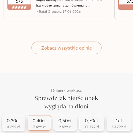
5/5
5/
trzykrotnej zmiany zamówienia, p...
~ Rafal Grzegorz 17.06.2026
Zobacz wszystkie opinie
Dobierz wielkość
Sprawdź jak pierścionek
wygląda na dłoni
0,30ct
0,40ct
0,50ct
0,70ct
1ct
5 299 zł
7 699 zł
9 899 zł
17 599 zł
30 799 zł