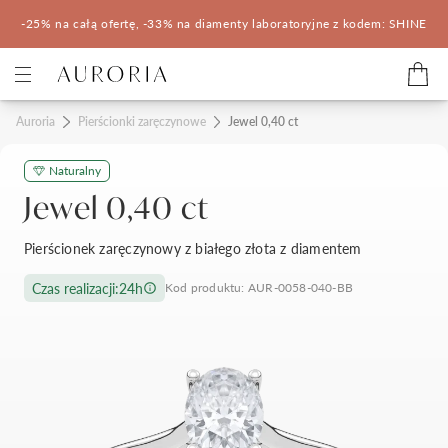
-25% na całą ofertę, -33% na diamenty laboratoryjne z kodem: SHINE
Kategorie
Auroria
Pierścionki zaręczynowe
Jewel 0,40 ct
Naturalny
Pierścionki zaręczynowe
Obrączki ślubne
Jewel 0,40 ct
Pomocne
Pierścionek zaręczynowy z białego złota z diamentem
Konfigurator 3D
Czas realizacji:
24h
Kod produktu: AUR-0058-040-BB
Salony Auroria
Salony Auroria
Korzyści z zakupu
Salon Auroria Arkadia