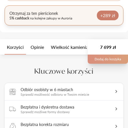
Otrzymaj za ten pierścionek
+289 zł
5% cashback
na kolejne zakupy w Auroria
Korzyści
Opinie
Wielkość kamienia
Opis
7 699 zł
Opakow
Dodaj do koszyka
Kluczowe korzyści
Odbiór osobisty w 6 miastach
Sprawdź możliwość odbioru w Twoim mieście
Bezpłatna i dyskretna dostawa
Sprawdź możliwe formy dostawy
Bezpłatna korekta rozmiaru