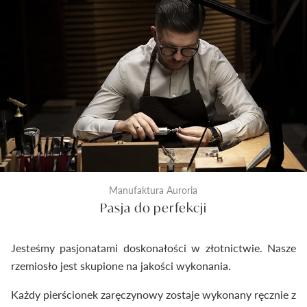
kontrola odlewu i diamentu przed rozpoczęciem
prac złotniczych. Drugi wykonywany jest na etapie
produkcji po wykonaniu biżuterii. Ostateczna
kontrola następuje tuż przed zamknięciem
pierścionka do pudełeczka. Dzięki temu
dostarczymy Ci wyroby jubilerskie najwyższej klasy.
Manufaktura Auroria
Pasja do perfekcji
Jesteśmy pasjonatami doskonałości w złotnictwie. Nasze
rzemiosło jest skupione na jakości wykonania.
Każdy pierścionek zaręczynowy zostaje wykonany ręcznie z