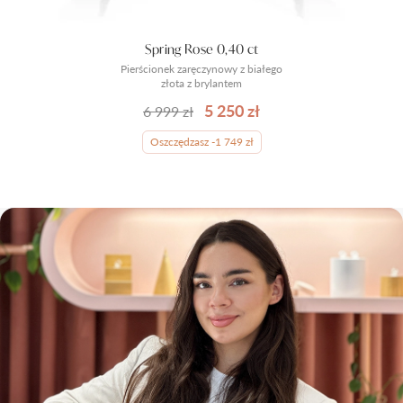
Spring Rose 0,40 ct
Pierścionek zaręczynowy z białego
złota z brylantem
5 250 zł
6 999 zł
Oszczędzasz -1 749 zł