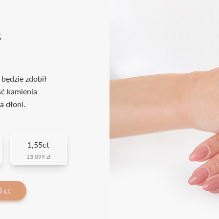
k
 będzie zdobił
ść kamienia
a dłoni.
1,55ct
13 099 zł
 ct