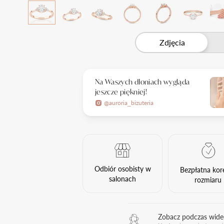
Zdjęcia
Na Waszych dłoniach wygląda
jeszcze piękniej!
@auroria_bizuteria
Odbiór osobisty w
Bezpłatna kor
salonach
rozmiaru
Zobacz podczas wid