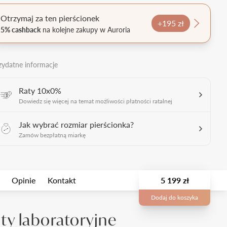
Otrzymaj za ten pierścionek
+195 zł
5% cashback
na kolejne zakupy w Auroria
zydatne informacje
Raty 10x0%
Dowiedz się więcej na temat możliwości płatności ratalnej
Jak wybrać rozmiar pierścionka?
Zamów bezpłatną miarkę
Opinie
Kontakt
5 199 zł
Dodaj do koszyka
y laboratoryjne