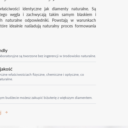
łaściwości identyczne jak diamenty naturalne. Są
tego węgla i zachwycają takim samym blaskiem i
ich naturalne odpowiedniki. Powstają w warunkach
które idealnie naśladują naturalny proces formowania
ndly
boratoryjne są tworzone bez ingerencji w środowisko naturalne.
 jakość
czne właściwościach fizyczne, chemiczne i optyczne, co
aturalne.
ym budżecie możesz zakupić biżuterię z większym diamentem.
j