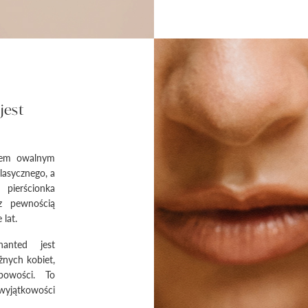
jest
ntem owalnym
lasycznego, a
ierścionka
z pewnością
 lat.
anted jest
nych kobiet,
owości. To
wyjątkowości