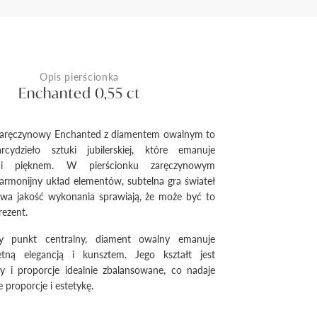
Opis pierścionka
Enchanted 0,55 ct
 zaręczynowy Enchanted z diamentem owalnym to
rcydzieło sztuki jubilerskiej, które emanuje
 i pięknem. W pierścionku zaręczynowym
rmonijny układ elementów, subtelna gra świateł
owa jakość wykonania sprawiają, że może być to
ezent.
y punkt centralny, diament owalny emanuje
ętną elegancją i kunsztem. Jego kształt jest
y i proporcje idealnie zbalansowane, co nadaje
 proporcje i estetykę.