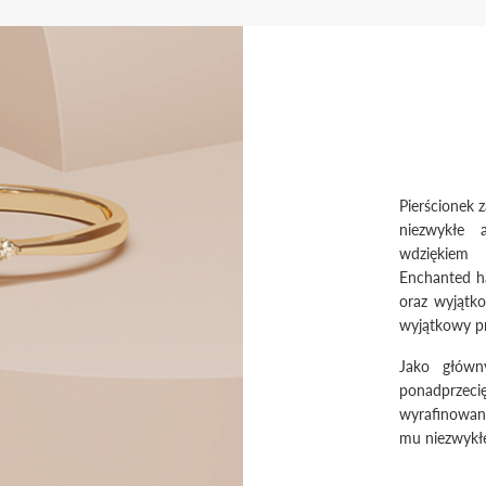
Pierścionek
niezwykłe a
wdziękiem
Enchanted ha
oraz wyjątk
wyjątkowy pr
Jako główn
ponadprzeci
wyrafinowan
mu niezwykłe