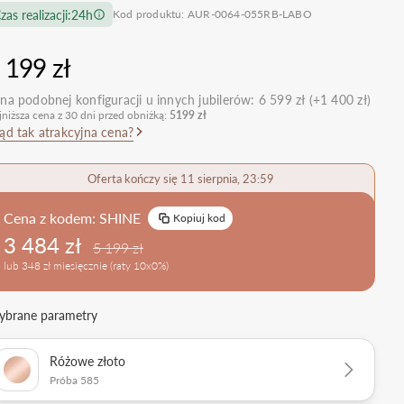
zas realizacji:
24h
Kod produktu: AUR-0064-055RB-LABO
nietypowe
Zobacz wszystkie >
Zobacz wszystkie
>
retro
 199 zł
klasyczne
na podobnej konfiguracji u innych jubilerów:
6 599 zł (+1 400 zł)
obrączkowe
Obrączki Ślubne
jniższa cena z 30 dni przed obniżką:
5199 zł
dostawki
ąd tak atrakcyjna cena?
Sprawdź bestsellery
Zobacz wszystkie >
Oferta kończy się 11 sierpnia, 23:59
Zobacz trendy
Cena z kodem:
SHINE
Kopiuj kod
3 484 zł
5 199 zł
lub 348 zł miesięcznie (raty 10x0%)
brane parametry
Różowe złoto
Próba 585