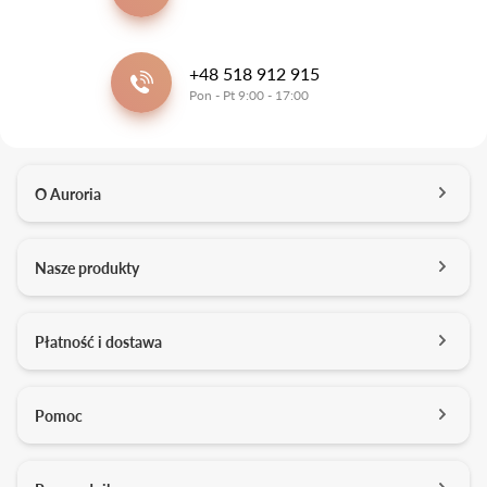
+48 518 912 915
Pon - Pt 9:00 - 17:00
O Auroria
O nas
Nasze produkty
Kontakt
Salony
Pierścionki zaręczynowe
Płatność i dostawa
Kariera
Obrączki ślubne
Media o nas
Konfigurator 3D
Darmowa dostawa
Pomoc
Studio projektowe
Usługi dodatkowe
Formy płatności
Pracownia złotnicza
Zarządzanie cookies
Jakość brylantów Auroria
Płatność ratalna