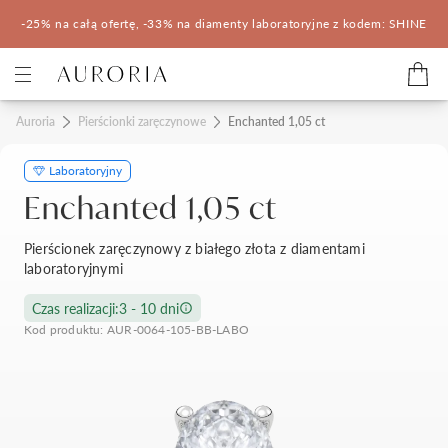
-25% na całą ofertę, -33% na diamenty laboratoryjne z kodem: SHINE
Kategorie
Auroria
Pierścionki zaręczynowe
Enchanted 1,05 ct
Laboratoryjny
Pierścionki zaręczynowe
Obrączki ślubne
Enchanted 1,05 ct
Pomocne
Pierścionek zaręczynowy z białego złota z diamentami
laboratoryjnymi
Konfigurator 3D
Czas realizacji:
3 - 10 dni
Kod produktu: AUR-0064-105-BB-LABO
Salony Auroria
Salony Auroria
Korzyści z zakupu
Salon Auroria Arkadia