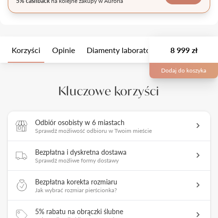
5% cashback
na kolejne zakupy w Auroria
Korzyści
Opinie
Diamenty laboratoryjne
8 999 zł
Wielkość k
Dodaj do koszyka
Kluczowe korzyści
Odbiór osobisty w 6 miastach
Sprawdź możliwość odbioru w Twoim mieście
Bezpłatna i dyskretna dostawa
Sprawdź możliwe formy dostawy
Bezpłatna korekta rozmiaru
Jak wybrać rozmiar pierścionka?
5% rabatu na obrączki ślubne