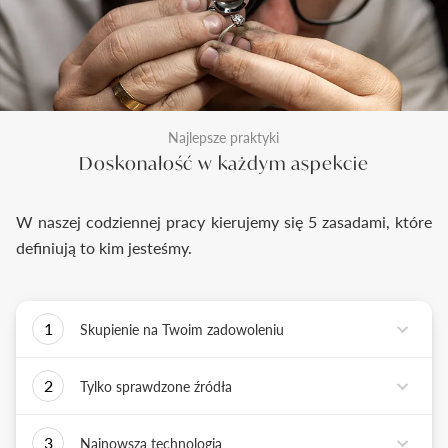
Najlepsze praktyki
Doskonałość w każdym aspekcie
W naszej codziennej pracy kierujemy się 5 zasadami, które
definiują to kim jesteśmy.
1
Skupienie na Twoim zadowoleniu
Każde podejmowane przez nas działanie ma jedno
2
Tylko sprawdzone źródła
zadanie - dostarczyć Ci biżuterię i doświadczenie,
które wywoła uśmiech na Twojej twarzy.
Biżuterię wykonujemy tylko z surowców o
3
Najnowsza technologia
sprawdzonych źródłach pochodzenia i