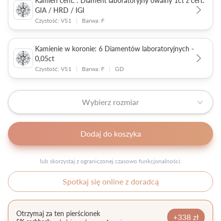
Kamień cent. : Diament laboratoryjny owalny 1ct z cert.
GIA / HRD / IGI
Czystość: VS1
|
Barwa: F
Kamienie w koronie: 6 Diamentów laboratoryjnych -
0,05ct
Czystość: VS1
|
Barwa: F
|
GD
Wybierz rozmiar
Dodaj do koszyka
lub skorzystaj z ograniczonej czasowo funkcjonalności:
Spotkaj się online z doradcą
Otrzymaj za ten pierścionek
+338 zł