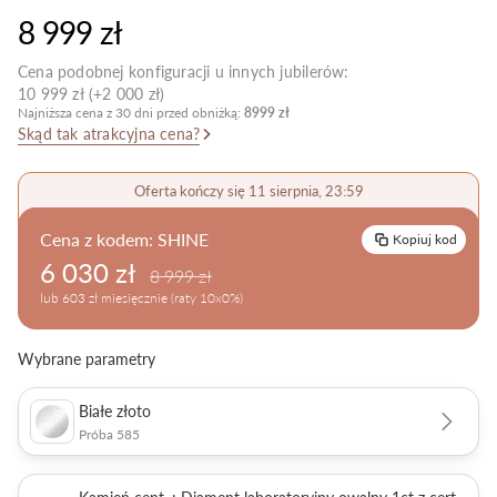
8 999 zł
Pielęgnacja biżuterii
Cena podobnej konfiguracji u innych jubilerów:
10 999 zł (+2 000 zł)
Najniższa cena z 30 dni przed obniżką:
8999 zł
Skąd tak atrakcyjna cena?
Oferta kończy się 11 sierpnia, 23:59
Cena z kodem:
SHINE
Kopiuj kod
6 030 zł
8 999 zł
lub 603 zł miesięcznie (raty 10x0%)
Wybrane parametry
Białe złoto
Próba 585