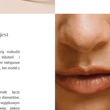
jest
ią rozbudzi
biżuterii i
eni nietypowe
, ten model z
nale łączy
em diamentów.
 o wyjątkowym
wiąc piękne