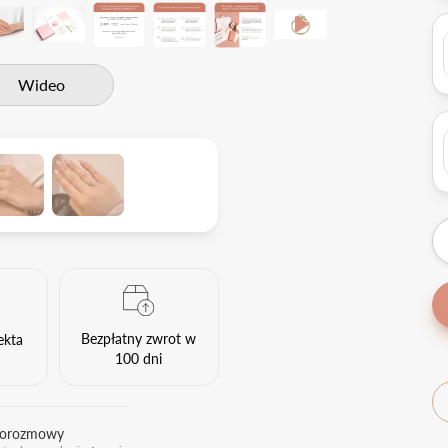
Wideo
Bezpłatny zwrot w
ekta
100 dni
eorozmowy