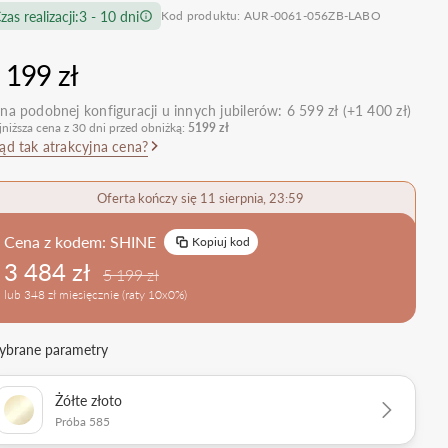
zas realizacji:
3 - 10 dni
Kod produktu: AUR-0061-056ZB-LABO
nietypowe
Zobacz wszystkie >
Zobacz wszystkie
>
retro
 199 zł
klasyczne
na podobnej konfiguracji u innych jubilerów:
6 599 zł (+1 400 zł)
obrączkowe
Obrączki Ślubne
jniższa cena z 30 dni przed obniżką:
5199 zł
dostawki
ąd tak atrakcyjna cena?
Sprawdź bestsellery
Zobacz wszystkie >
Oferta kończy się 11 sierpnia, 23:59
Zobacz trendy
Cena z kodem:
SHINE
Kopiuj kod
3 484 zł
5 199 zł
lub 348 zł miesięcznie (raty 10x0%)
brane parametry
Żółte złoto
Próba 585