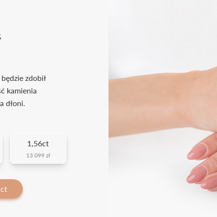
k
 będzie zdobił
ść kamienia
a dłoni.
1,56ct
13 099 zł
ct