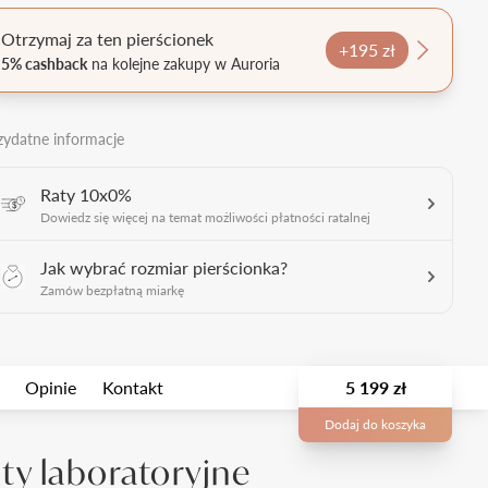
Otrzymaj za ten pierścionek
+195 zł
5% cashback
na kolejne zakupy w Auroria
zydatne informacje
Raty 10x0%
Dowiedz się więcej na temat możliwości płatności ratalnej
Jak wybrać rozmiar pierścionka?
Zamów bezpłatną miarkę
Opinie
Kontakt
5 199 zł
Dodaj do koszyka
y laboratoryjne