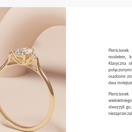
Pierścione
modelem, k
Klasyczna o
połączonym
osadzone zos
dwa mniejsze,
Pierścione
wieloletnie
stworzyli go
niezaprzeczal