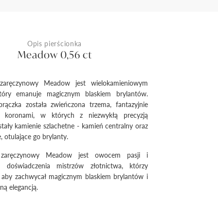
Opis pierścionka
Meadow 0,56 ct
k zaręczynowy Meadow jest wielokamieniowym
tóry emanuje magicznym blaskiem brylantów.
brączka została zwieńczona trzema, fantazyjnie
i koronami, w których z niezwykłą precyzją
tały kamienie szlachetne - kamień centralny oraz
 otulające go brylanty.
k zaręczynowy Meadow jest owocem pasji i
go doświadczenia mistrzów złotnictwa, którzy
, aby zachwycał magicznym blaskiem brylantów i
ną elegancją.