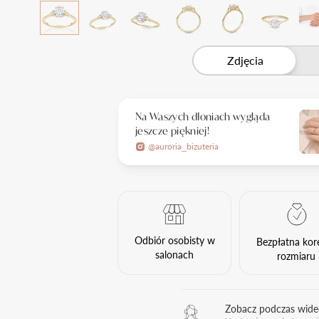
Zdjęcia
Na Waszych dłoniach wygląda
jeszcze piękniej!
@auroria_bizuteria
Odbiór osobisty w
Bezpłatna kor
salonach
rozmiaru
Zobacz podczas wid