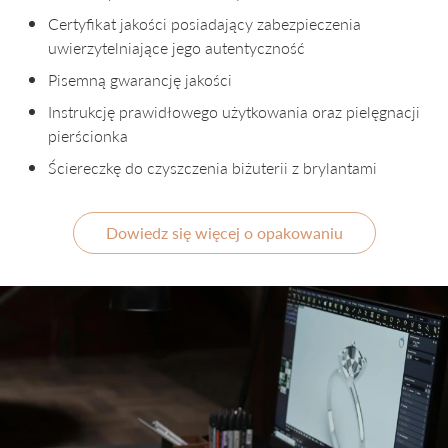
Certyfikat jakości posiadający zabezpieczenia
uwierzytelniające jego autentyczność
Pisemną gwarancję jakości
Instrukcję prawidłowego użytkowania oraz pielęgnacji
pierścionka
Ściereczkę do czyszczenia biżuterii z brylantami
Dowiedz się więcej o opakowaniu