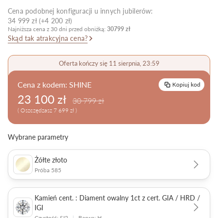
Cena podobnej konfiguracji u innych jubilerów:
Pielęgnacja biżuterii
34 999 zł (+4 200 zł)
Najniższa cena z 30 dni przed obniżką:
30799 zł
Skąd tak atrakcyjna cena?
Oferta kończy się 11 sierpnia, 23:59
Cena z kodem:
SHINE
Kopiuj kod
23 100 zł
30 799 zł
( Oszczędzasz 7 699 zł )
Wybrane parametry
Żółte złoto
Próba 585
Kamień cent. : Diament owalny 1ct z cert. GIA / HRD /
IGI
Czystość: SI2
|
Barwa: H