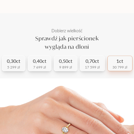
Dobierz wielkość
Sprawdź jak pierścionek
wygląda na dłoni
0,30ct
0,40ct
0,50ct
0,70ct
1ct
5 299 zł
7 699 zł
9 899 zł
17 599 zł
30 799 zł