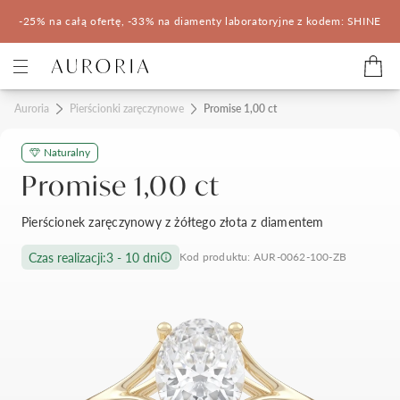
-25% na całą ofertę, -33% na diamenty laboratoryjne z kodem: SHINE
Kategorie
Auroria
Pierścionki zaręczynowe
Promise 1,00 ct
Naturalny
Pierścionki zaręczynowe
Obrączki ślubne
Promise 1,00 ct
Pomocne
Pierścionek zaręczynowy z żółtego złota z diamentem
Konfigurator 3D
Czas realizacji:
3 - 10 dni
Kod produktu: AUR-0062-100-ZB
Salony Auroria
Salony Auroria
Korzyści z zakupu
Salon Auroria Arkadia