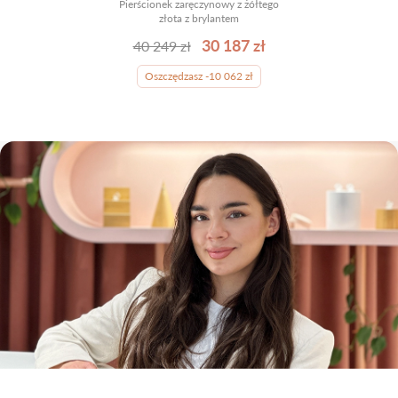
Pierścionek zaręczynowy z żółtego
złota z brylantem
30 187 zł
40 249 zł
Oszczędzasz -10 062 zł