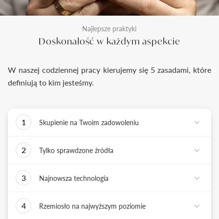
Najlepsze praktyki
Doskonałość w każdym aspekcie
W naszej codziennej pracy kierujemy się 5 zasadami, które
definiują to kim jesteśmy.
1
Skupienie na Twoim zadowoleniu
Każde podejmowane przez nas działanie ma jedno
2
Tylko sprawdzone źródła
zadanie - dostarczyć Ci biżuterię i doświadczenie,
które wywoła uśmiech na Twojej twarzy.
Biżuterię wykonujemy tylko z surowców o
3
Najnowsza technologia
sprawdzonych źródłach pochodzenia i
bezkonfliktowej historii. Współpracujemy jedynie z
Tworząc biżuterię, łączymy sztukę rzemiosła
rzetelnymi partnerami, których doświadczenie
4
Rzemiosło na najwyższym poziomie
złotniczego z możliwościami najnowszych
potwierdzone jest wieloletnią obecnością na rynku.
technologii. Podstawą naszych działań jest kultura