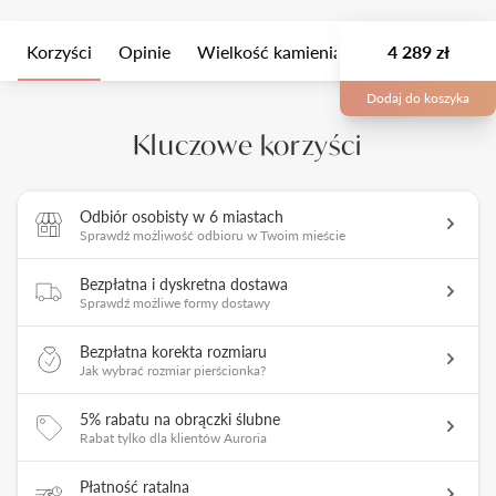
Korzyści
Opinie
Wielkość kamienia
Opis
4 289 zł
Opakow
Dodaj do koszyka
Kluczowe korzyści
Odbiór osobisty w 6 miastach
Sprawdź możliwość odbioru w Twoim mieście
Bezpłatna i dyskretna dostawa
Sprawdź możliwe formy dostawy
Bezpłatna korekta rozmiaru
Jak wybrać rozmiar pierścionka?
5% rabatu na obrączki ślubne
Rabat tylko dla klientów Auroria
Płatność ratalna