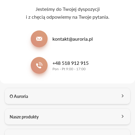
Jesteśmy do Twojej dyspozycji
i z chęcią odpowiemy na Twoje pytania.
kontakt@auroria.pl
+48 518 912 915
Pon - Pt 9:00 - 17:00
O Auroria
O nas
Nasze produkty
Kontakt
Salony
Pierścionki zaręczynowe