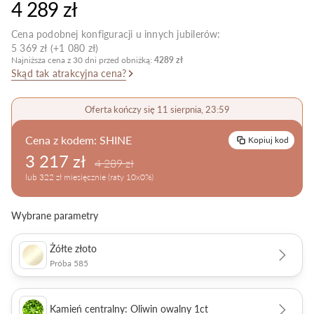
4 289 zł
Pielęgnacja biżuterii
Cena podobnej konfiguracji u innych jubilerów:
5 369 zł (+1 080 zł)
Najniższa cena z 30 dni przed obniżką:
4289 zł
Skąd tak atrakcyjna cena?
Oferta kończy się 11 sierpnia, 23:59
Cena z kodem:
SHINE
Kopiuj kod
3 217 zł
4 289 zł
lub 322 zł miesięcznie (raty 10x0%)
Wybrane parametry
Żółte złoto
Próba 585
Kamień centralny: Oliwin owalny 1ct