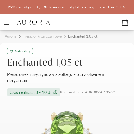
-25% na całą ofertę, -33% na diamenty laboratoryjne z kodem: SHINE
Kategorie
Auroria
Pierścionki zaręczynowe
Enchanted 1,05 ct
Naturalny
Pierścionki zaręczynowe
Obrączki ślubne
Enchanted 1,05 ct
Pomocne
Pierścionek zaręczynowy z żółtego złota z oliwinem
i brylantami
Konfigurator 3D
Czas realizacji:
3 - 10 dni
Kod produktu: AUR-0064-105ZO
Salony Auroria
Salony Auroria
Korzyści z zakupu
Salon Auroria Arkadia