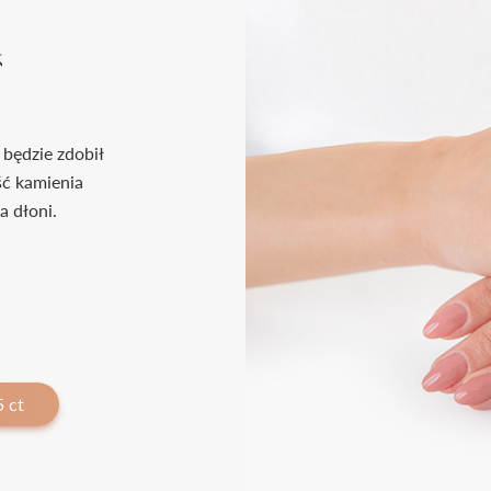
k
 będzie zdobił
ść kamienia
a dłoni.
 ct