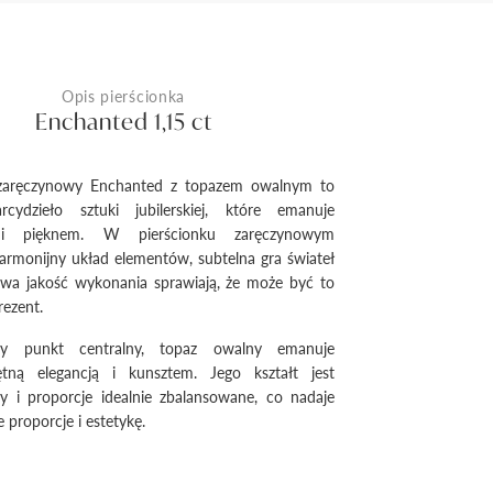
Opis pierścionka
Enchanted 1,15 ct
 zaręczynowy Enchanted z topazem owalnym to
rcydzieło sztuki jubilerskiej, które emanuje
 i pięknem. W pierścionku zaręczynowym
rmonijny układ elementów, subtelna gra świateł
owa jakość wykonania sprawiają, że może być to
ezent.
y punkt centralny, topaz owalny emanuje
ętną elegancją i kunsztem. Jego kształt jest
y i proporcje idealnie zbalansowane, co nadaje
 proporcje i estetykę.