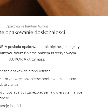
Opakowanie biżuterii Auroria
ne opakowanie doskonałości
RIA posiada opakowanie tak piękne, jak piękny
rylantów. Wraz z pierścionkiem zaręczynowym
AURORIA otrzymasz:
pieczne opakowanie zewnętrzne
w którym wręczysz pierścionek swoim kolorem
sk brylantu
kości posiadający zabezpieczenia uwierzytelniające
czność
ncję jakości