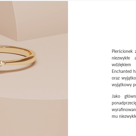
Pierścionek
niezwykłe a
wdziękiem
Enchanted ha
oraz wyjątk
wyjątkowy pr
Jako główn
ponadprzeci
wyrafinowan
mu niezwykłe