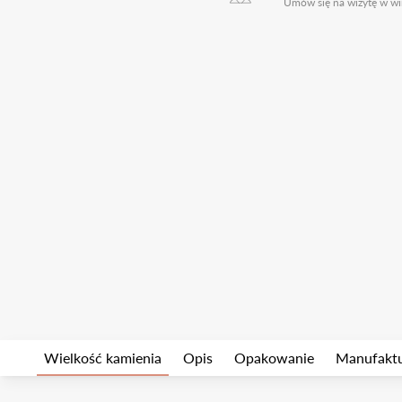
Umów się na wizytę w wi
Wielkość kamienia
Opis
Opakowanie
Manufakt