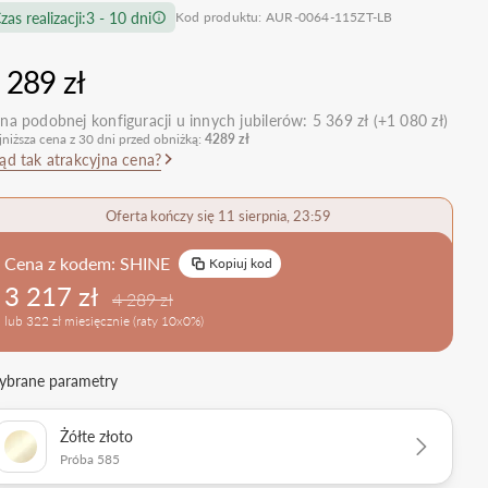
zas realizacji:
3 - 10 dni
Kod produktu: AUR-0064-115ZT-LB
nietypowe
Zobacz wszystkie >
Zobacz wszystkie
>
retro
 289 zł
klasyczne
na podobnej konfiguracji u innych jubilerów:
5 369 zł (+1 080 zł)
obrączkowe
Obrączki Ślubne
jniższa cena z 30 dni przed obniżką:
4289 zł
dostawki
ąd tak atrakcyjna cena?
Sprawdź bestsellery
Zobacz wszystkie >
Oferta kończy się 11 sierpnia, 23:59
Zobacz trendy
Cena z kodem:
SHINE
Kopiuj kod
3 217 zł
4 289 zł
lub 322 zł miesięcznie (raty 10x0%)
brane parametry
Żółte złoto
Próba 585