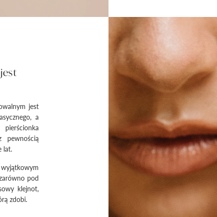
jest
owalnym jest
asycznego, a
ierścionka
z pewnością
 lat.
t wyjątkowym
, zarówno pod
sowy klejnot,
órą zdobi.