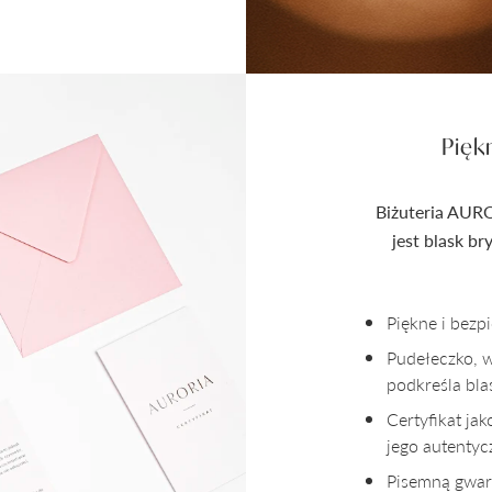
Pięk
Biżuteria AURO
jest blask b
Piękne i bez
Pudełeczko, 
podkreśla bla
Certyfikat ja
jego autenty
Pisemną gwara