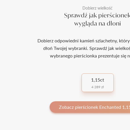
Dobierz wielkość
Sprawdź jak pierścione
wygląda na dłoni
Dobierz odpowiedni kamień szlachetny, który
dłoń Twojej wybranki. Sprawdź jak wielko
wybranego pierścionka prezentuje się n
1,15ct
4 289 zł
Zobacz pierścionek Enchanted 1,15