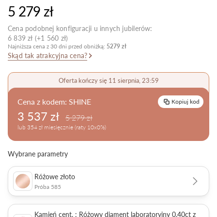
5 279 zł
Pielęgnacja biżuterii
Cena podobnej konfiguracji u innych jubilerów:
6 839 zł (+1 560 zł)
Najniższa cena z 30 dni przed obniżką:
5279 zł
Skąd tak atrakcyjna cena?
Oferta kończy się 11 sierpnia, 23:59
Cena z kodem:
SHINE
Kopiuj kod
3 537 zł
5 279 zł
lub 354 zł miesięcznie (raty 10x0%)
Wybrane parametry
Różowe złoto
Próba 585
Kamień cent. : Różowy diament laboratoryjny 0,40ct z