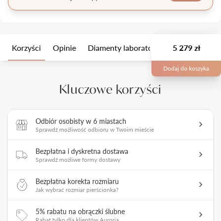
Korzyści
Opinie
Diamenty laboratoryjne
5 279 zł
Wielkość k
Dodaj do koszyka
Kluczowe korzyści
Odbiór osobisty w 6 miastach
Sprawdź możliwość odbioru w Twoim mieście
Bezpłatna i dyskretna dostawa
Sprawdź możliwe formy dostawy
Bezpłatna korekta rozmiaru
Jak wybrać rozmiar pierścionka?
5% rabatu na obrączki ślubne
Rabat tylko dla klientów Auroria