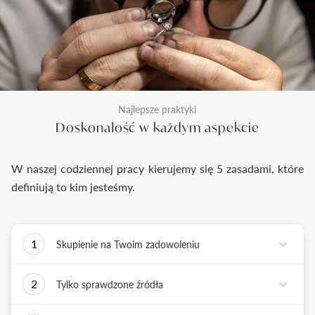
Najlepsze praktyki
Doskonałość w każdym aspekcie
W naszej codziennej pracy kierujemy się 5 zasadami, które
definiują to kim jesteśmy.
1
Skupienie na Twoim zadowoleniu
Każde podejmowane przez nas działanie ma jedno
2
Tylko sprawdzone źródła
zadanie - dostarczyć Ci biżuterię i doświadczenie,
które wywoła uśmiech na Twojej twarzy.
Biżuterię wykonujemy tylko z surowców o