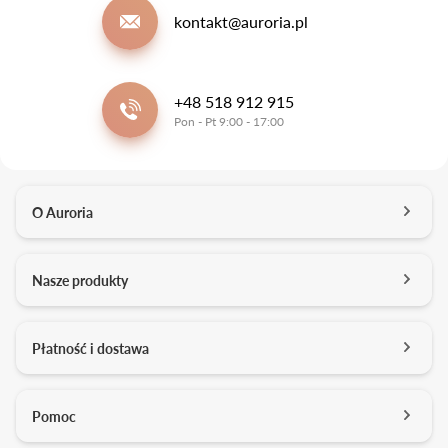
kontakt@auroria.pl
+48 518 912 915
Pon - Pt 9:00 - 17:00
O Auroria
O nas
Nasze produkty
Kontakt
Salony
Pierścionki zaręczynowe
Płatność i dostawa
Kariera
Obrączki ślubne
Media o nas
Konfigurator 3D
Darmowa dostawa
Pomoc
Studio projektowe
Usługi dodatkowe
Formy płatności