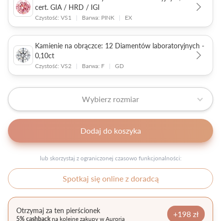
cert. GIA / HRD / IGI
Czystość: VS1
|
Barwa: PINK
|
EX
Kamienie na obrączce: 12 Diamentów laboratoryjnych -
0,10ct
Czystość: VS2
|
Barwa: F
|
GD
Wybierz rozmiar
Dodaj do koszyka
lub skorzystaj z ograniczonej czasowo funkcjonalności:
Spotkaj się online z doradcą
Otrzymaj za ten pierścionek
+198 zł
5% cashback
na kolejne zakupy w Auroria