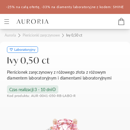
-25% na całą ofertę, -33% na diamenty laboratoryjne z kodem: SHINE
Kategorie
Auroria
Pierścionki zaręczynowe
Ivy 0,50 ct
Laboratoryjny
Pierścionki zaręczynowe
Obrączki ślubne
Ivy 0,50 ct
Pomocne
Pierścionek zaręczynowy z różowego złota z różowym
diamentem laboratoryjnym i diamentami laboratoryjnymi
Konfigurator 3D
Czas realizacji:
3 - 10 dni
Kod produktu: AUR-0041-050-RB-LABO-R
Salony Auroria
Salony Auroria
Korzyści z zakupu
Salon Auroria Arkadia