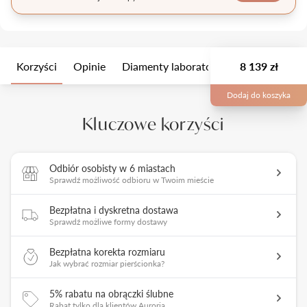
Korzyści
Opinie
Diamenty laboratoryjne
8 139 zł
Wielkość k
Dodaj do koszyka
Kluczowe korzyści
Odbiór osobisty w 6 miastach
Sprawdź możliwość odbioru w Twoim mieście
Bezpłatna i dyskretna dostawa
Sprawdź możliwe formy dostawy
Bezpłatna korekta rozmiaru
Jak wybrać rozmiar pierścionka?
5% rabatu na obrączki ślubne
Rabat tylko dla klientów Auroria