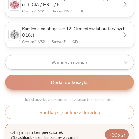
cert. GIA / HRD / IGI
Czystość: VS1
|
Barwa: PINK
|
EX
Kamienie na obrączce: 12 Diamentów laboratoryjnych -
0,10ct
Czystość: VS2
|
Barwa: F
|
GD
Wybierz rozmiar
Dodaj do koszyka
lub skorzystaj z ograniczonej czasowo funkcjonalności:
Spotkaj się online z doradcą
Otrzymaj za ten pierścionek
+306 zł
5% cashback
na kolejne zakupy w Auroria