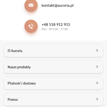
kontakt@auroria.pl
+48 518 912 915
Pon - Pt 9:00 - 17:00
O Auroria
O nas
Nasze produkty
Kontakt
Salony
Pierścionki zaręczynowe
Płatność i dostawa
Kariera
Obrączki ślubne
Media o nas
Konfigurator 3D
Darmowa dostawa
Pomoc
Studio projektowe
Usługi dodatkowe
Formy płatności