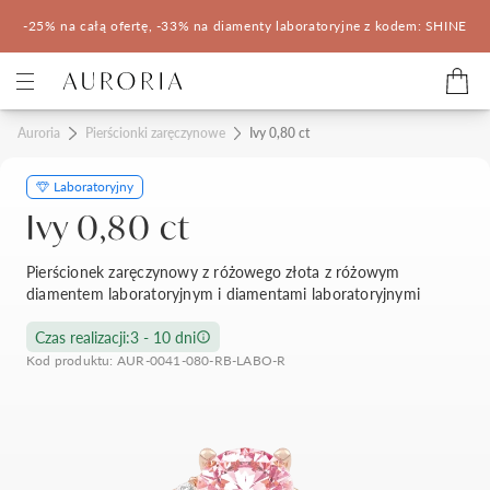
-25% na całą ofertę, -33% na diamenty laboratoryjne z kodem: SHINE
Kategorie
Auroria
Pierścionki zaręczynowe
Ivy 0,80 ct
Laboratoryjny
Pierścionki zaręczynowe
Obrączki ślubne
Ivy 0,80 ct
Pomocne
Pierścionek zaręczynowy z różowego złota z różowym
diamentem laboratoryjnym i diamentami laboratoryjnymi
Konfigurator 3D
Czas realizacji:
3 - 10 dni
Kod produktu: AUR-0041-080-RB-LABO-R
Salony Auroria
Salony Auroria
Korzyści z zakupu
Salon Auroria Arkadia