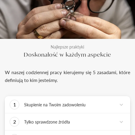
Najlepsze praktyki
Doskonałość w każdym aspekcie
W naszej codziennej pracy kierujemy się 5 zasadami, które
definiują to kim jesteśmy.
1
Skupienie na Twoim zadowoleniu
Każde podejmowane przez nas działanie ma jedno
2
Tylko sprawdzone źródła
zadanie - dostarczyć Ci biżuterię i doświadczenie,
które wywoła uśmiech na Twojej twarzy.
Biżuterię wykonujemy tylko z surowców o