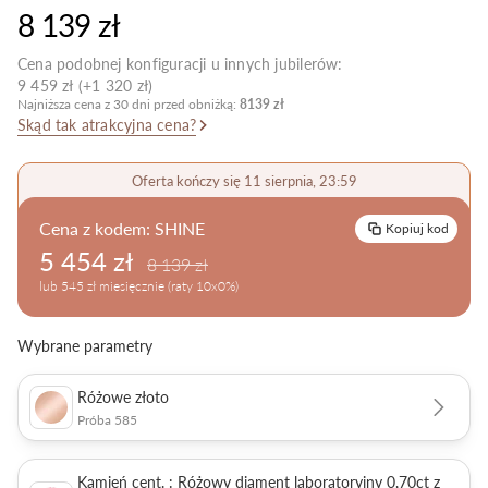
8 139 zł
Pielęgnacja biżuterii
Cena podobnej konfiguracji u innych jubilerów:
9 459 zł (+1 320 zł)
Najniższa cena z 30 dni przed obniżką:
8139 zł
Skąd tak atrakcyjna cena?
Oferta kończy się 11 sierpnia, 23:59
Cena z kodem:
SHINE
Kopiuj kod
5 454 zł
8 139 zł
lub 545 zł miesięcznie (raty 10x0%)
Wybrane parametry
Różowe złoto
Próba 585
Kamień cent. : Różowy diament laboratoryjny 0,70ct z