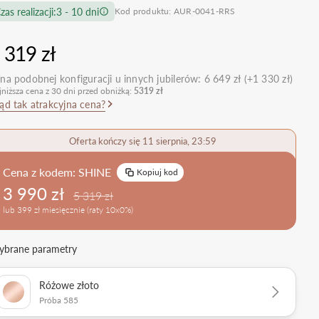
zas realizacji:
3 - 10 dni
Kod produktu: AUR-0041-RRS
nietypowe
Zobacz wszystkie >
Zobacz wszystkie
>
retro
 319 zł
klasyczne
na podobnej konfiguracji u innych jubilerów:
6 649 zł (+1 330 zł)
obrączkowe
Obrączki Ślubne
jniższa cena z 30 dni przed obniżką:
5319 zł
dostawki
ąd tak atrakcyjna cena?
Sprawdź bestsellery
Zobacz wszystkie >
Oferta kończy się 11 sierpnia, 23:59
Zobacz trendy
Cena z kodem:
SHINE
Kopiuj kod
3 990 zł
5 319 zł
lub 399 zł miesięcznie (raty 10x0%)
brane parametry
Różowe złoto
Próba 585