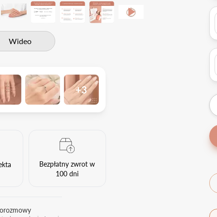
Wideo
+3
Bezpłatny zwrot w
ekta
100 dni
eorozmowy