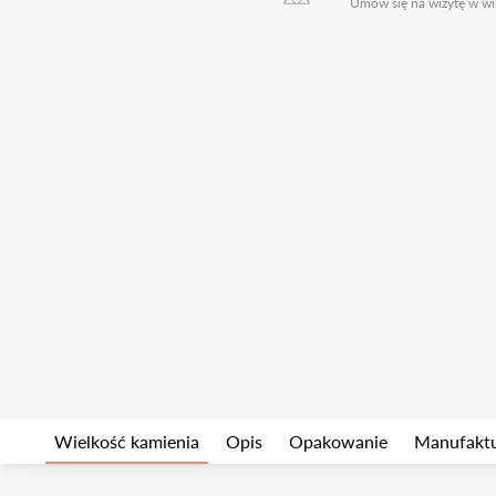
Umów się na wizytę w wi
Wielkość kamienia
Opis
Opakowanie
Manufakt