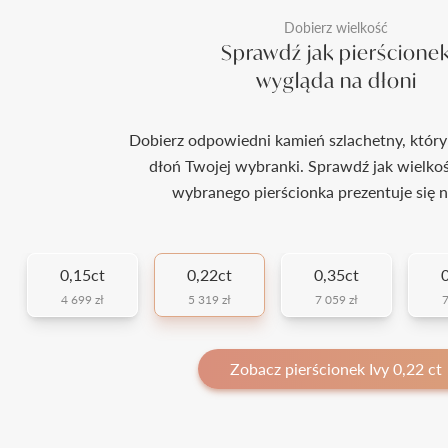
Dobierz wielkość
Sprawdź jak pierścione
wygląda na dłoni
Dobierz odpowiedni kamień szlachetny, który
dłoń Twojej wybranki. Sprawdź jak wielko
wybranego pierścionka prezentuje się n
0,15ct
0,22ct
0,35ct
0
4 699 zł
5 319 zł
7 059 zł
7
Zobacz pierścionek Ivy 0,22 ct