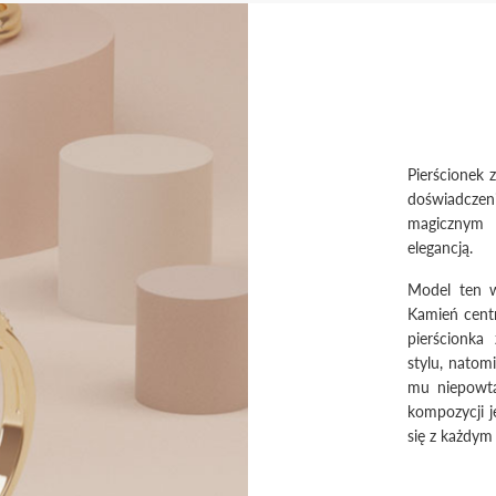
Pierścionek 
doświadcze
magicznym 
elegancją.
Model ten w
Kamień cent
pierścionka
stylu, natom
mu niepowta
kompozycji j
się z każdym