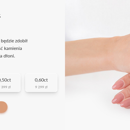
k
 będzie zdobił
ść kamienia
a dłoni.
,50ct
0,60ct
 399 zł
9 299 zł