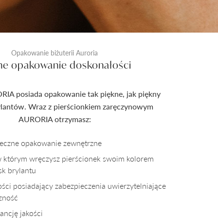
Opakowanie biżuterii Auroria
ne opakowanie doskonałości
RIA posiada opakowanie tak piękne, jak piękny
rylantów. Wraz z pierścionkiem zaręczynowym
AURORIA otrzymasz:
pieczne opakowanie zewnętrzne
w którym wręczysz pierścionek swoim kolorem
sk brylantu
kości posiadający zabezpieczenia uwierzytelniające
czność
ncję jakości