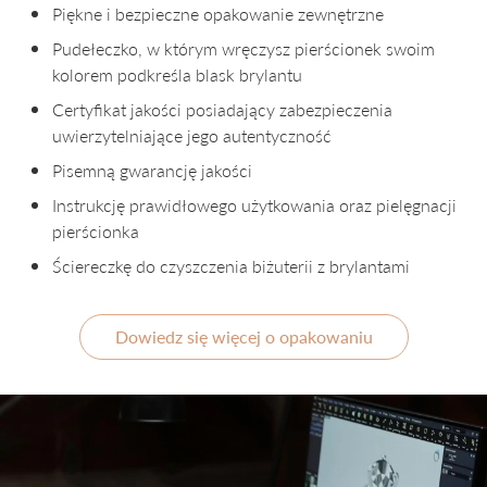
Piękne i bezpieczne opakowanie zewnętrzne
Pudełeczko, w którym wręczysz pierścionek swoim
kolorem podkreśla blask brylantu
Certyfikat jakości posiadający zabezpieczenia
uwierzytelniające jego autentyczność
Pisemną gwarancję jakości
Instrukcję prawidłowego użytkowania oraz pielęgnacji
pierścionka
Ściereczkę do czyszczenia biżuterii z brylantami
Dowiedz się więcej o opakowaniu