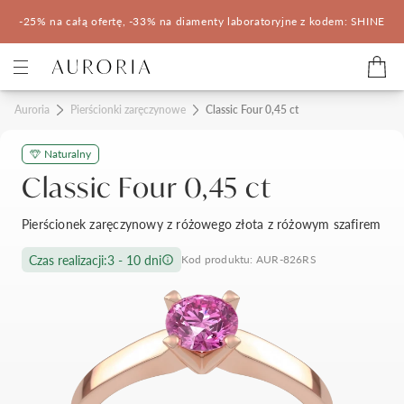
-25% na całą ofertę, -33% na diamenty laboratoryjne z kodem: SHINE
Kategorie
Auroria
Pierścionki zaręczynowe
Classic Four 0,45 ct
Naturalny
Pierścionki zaręczynowe
Obrączki ślubne
Classic Four 0,45 ct
Pomocne
Pierścionek zaręczynowy z różowego złota z różowym szafirem
Konfigurator 3D
Czas realizacji:
3 - 10 dni
Kod produktu: AUR-826RS
Salony Auroria
Salony Auroria
Korzyści z zakupu
Salon Auroria Arkadia