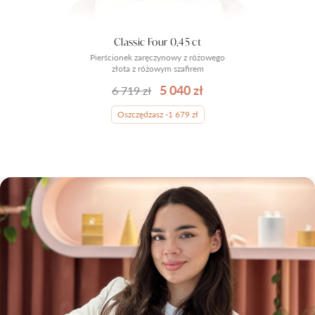
Classic Four 0,45 ct
Pierścionek zaręczynowy z różowego
złota z różowym szafirem
5 040 zł
6 719 zł
Oszczędzasz -1 679 zł