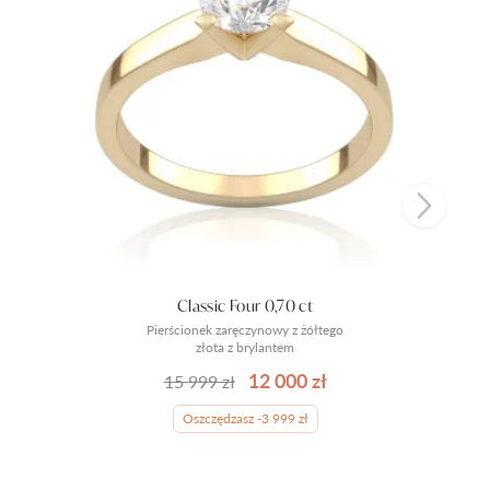
Classic Four 0,70 ct
Pierścionek zaręczynowy z żółtego
złota z brylantem
12 000 zł
15 999 zł
Oszczędzasz -3 999 zł