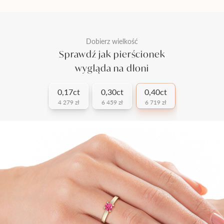
Dobierz wielkość
Sprawdź jak pierścionek
wygląda na dłoni
0,17ct
0,30ct
0,40ct
4 279 zł
6 459 zł
6 719 zł