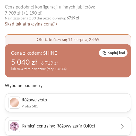
Cena podobnej konfiguracji u innych jubilerów:
Pielęgnacja biżuterii
7 909 zł (+1 190 zł)
Najniższa cena z 30 dni przed obniżką:
6719 zł
Skąd tak atrakcyjna cena?
Oferta kończy się 11 sierpnia, 23:59
Cena z kodem:
SHINE
Kopiuj kod
5 040 zł
6 719 zł
lub 504 zł miesięcznie (raty 10x0%)
Wybrane parametry
Różowe złoto
Próba 585
Kamień centralny: Różowy szafir 0,40ct