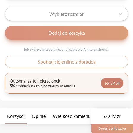
Wybierz rozmiar
Dodaj do koszyka
lub skorzystaj z ograniczonej czasowo funkcjonalności:
Spotkaj się online z doradcą
Otrzymaj za ten pierścionek
+252 zł
5% cashback
na kolejne zakupy w Auroria
Korzyści
Opinie
Wielkość kamienia
Opis
6 719 zł
Opakow
Dodaj do koszyka