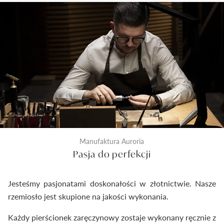
kontrola odlewu i diamentu przed rozpoczęciem
prac złotniczych. Drugi wykonywany jest na etapie
produkcji po wykonaniu biżuterii. Ostateczna
kontrola następuje tuż przed zamknięciem
pierścionka do pudełeczka. Dzięki temu
dostarczymy Ci wyroby jubilerskie najwyższej klasy.
Manufaktura Auroria
Pasja do perfekcji
Jesteśmy pasjonatami doskonałości w złotnictwie. Nasze
rzemiosło jest skupione na jakości wykonania.
Każdy pierścionek zaręczynowy zostaje wykonany ręcznie z