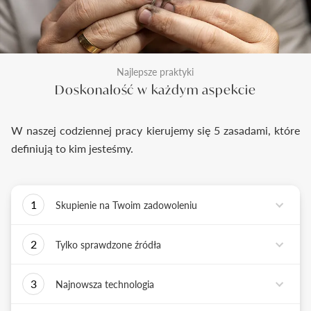
Najlepsze praktyki
Doskonałość w każdym aspekcie
W naszej codziennej pracy kierujemy się 5 zasadami, które
definiują to kim jesteśmy.
1
Skupienie na Twoim zadowoleniu
Każde podejmowane przez nas działanie ma jedno
2
Tylko sprawdzone źródła
zadanie - dostarczyć Ci biżuterię i doświadczenie,
które wywoła uśmiech na Twojej twarzy.
Biżuterię wykonujemy tylko z surowców o
3
Najnowsza technologia
sprawdzonych źródłach pochodzenia i
bezkonfliktowej historii. Współpracujemy jedynie z
Tworząc biżuterię, łączymy sztukę rzemiosła