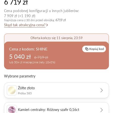
6 719 zł
Pielęgnacja biżuterii
Cena podobnej konfiguracji u innych jubilerów:
7 909 zł (+1 190 zł)
Najniższa cena z 30 dni przed obniżką:
6719 zł
Skąd tak atrakcyjna cena?
Oferta kończy się 11 sierpnia, 23:59
Cena z kodem:
SHINE
Kopiuj kod
5 040 zł
6 719 zł
lub 504 zł miesięcznie (raty 10x0%)
Wybrane parametry
Żółte złoto
Próba 585
Kamień centralny: Różowy szafir 0,16ct