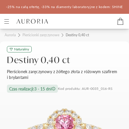
-25% na całą ofertę, -33% na diamenty laboratoryjne z kodem: SHINE
Kategorie
Auroria
Pierścionki zaręczynowe
Destiny 0,40 ct
Naturalny
Pierścionki zaręczynowe
Obrączki ślubne
Destiny 0,40 ct
Pomocne
Pierścionek zaręczynowy z żółtego złota z różowym szafirem
i brylantami
Konfigurator 3D
Czas realizacji:
3 - 15 dni
Kod produktu: AUR-0035_016-RS
Salony Auroria
Salony Auroria
Korzyści z zakupu
Salon Auroria Arkadia