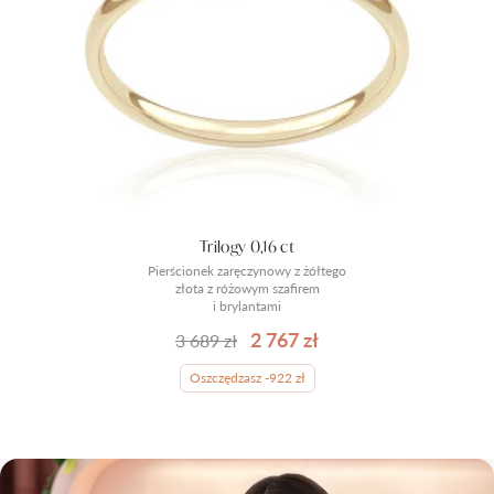
Trilogy 0,16 ct
Pierścionek zaręczynowy z żółtego
złota z różowym szafirem
i brylantami
2 767 zł
3 689 zł
Oszczędzasz -922 zł