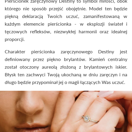
Pierścionek zaręczynowy Destiny to symbol miłości, obok
którego nie sposób przejść obojętnie. Model ten będzie
piękną deklaracją Twoich uczuć, zamanifestowaną w
każdym elemencie pierścionka - w eksplozji świateł i
tęczowych refleksów, niezwykłej harmonii oraz idealnej
proporcji.
Charakter pierścionka zaręczynowego Destiny jest
definiowany przez piękno brylantów. Kamień centralny
został otoczony aureolą złożoną z brylantowych iskier.
Błysk ten zachwyci Twoją ukochaną w dniu zaręczyn i na
długo będzie przypominał jej o magii łączących Was uczuć.