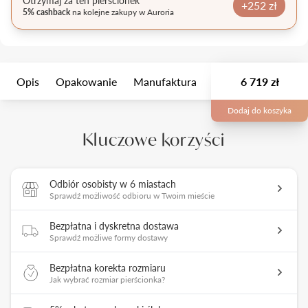
Otrzymaj za ten pierścionek
+252 zł
5% cashback
na kolejne zakupy w Auroria
Opis
Opakowanie
Manufaktura
Usługi dodatkowe
6 719 zł
Dodaj do koszyka
Kluczowe korzyści
Odbiór osobisty w 6 miastach
Sprawdź możliwość odbioru w Twoim mieście
Bezpłatna i dyskretna dostawa
Sprawdź możliwe formy dostawy
Bezpłatna korekta rozmiaru
Jak wybrać rozmiar pierścionka?