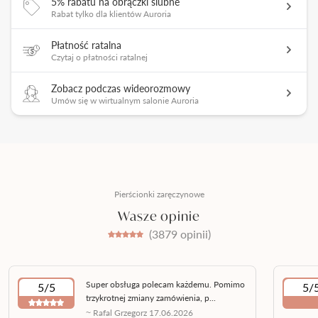
5% rabatu na obrączki ślubne
Rabat tylko dla klientów Auroria
Płatność ratalna
Czytaj o płatności ratalnej
Zobacz podczas wideorozmowy
Umów się w wirtualnym salonie Auroria
Pierścionki zaręczynowe
Wasze opinie
(3879 opinii)
Super obsługa polecam każdemu. Pomimo
5/5
5/
trzykrotnej zmiany zamówienia, p...
~ Rafal Grzegorz 17.06.2026