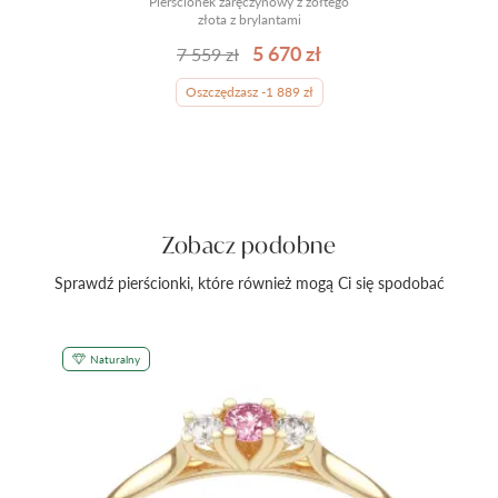
Pierścionek zaręczynowy z żółtego
złota z brylantami
5 670 zł
7 559 zł
Oszczędzasz -1 889 zł
Zobacz podobne
Sprawdź pierścionki, które również mogą Ci się spodobać
Naturalny