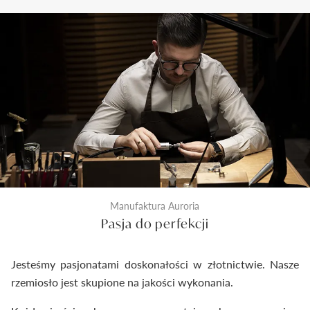
trzy etapy sprawdzenia jakości. Pierwszy z nich to
kontrola odlewu i diamentu przed rozpoczęciem
prac złotniczych. Drugi wykonywany jest na etapie
produkcji po wykonaniu biżuterii. Ostateczna
kontrola następuje tuż przed zamknięciem
pierścionka do pudełeczka. Dzięki temu
dostarczymy Ci wyroby jubilerskie najwyższej klasy.
Manufaktura Auroria
Pasja do perfekcji
Jesteśmy pasjonatami doskonałości w złotnictwie. Nasze
rzemiosło jest skupione na jakości wykonania.