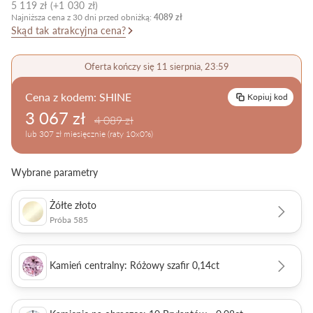
5 119 zł (+1 030 zł)
Pielęgnacja biżuterii
Najniższa cena z 30 dni przed obniżką:
4089 zł
Skąd tak atrakcyjna cena?
Oferta kończy się 11 sierpnia, 23:59
Cena z kodem:
SHINE
Kopiuj kod
3 067 zł
4 089 zł
lub 307 zł miesięcznie (raty 10x0%)
Wybrane parametry
Żółte złoto
Próba 585
Kamień centralny: Różowy szafir 0,14ct