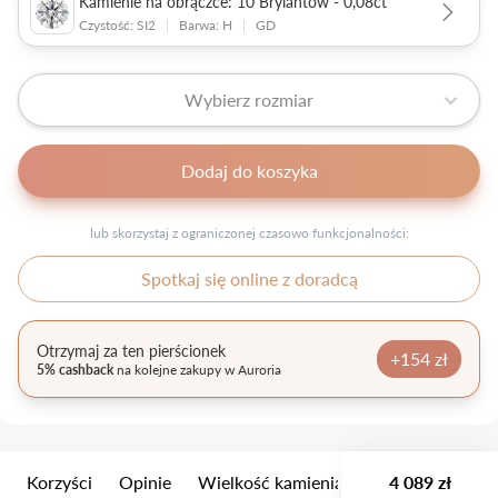
Kamienie na obrączce: 10 Brylantów - 0,08ct
Czystość: SI2
|
Barwa: H
|
GD
Wybierz rozmiar
Dodaj do koszyka
lub skorzystaj z ograniczonej czasowo funkcjonalności:
Spotkaj się online z doradcą
Otrzymaj za ten pierścionek
+154 zł
5% cashback
na kolejne zakupy w Auroria
Korzyści
Opinie
Wielkość kamienia
Opis
4 089 zł
Opakow