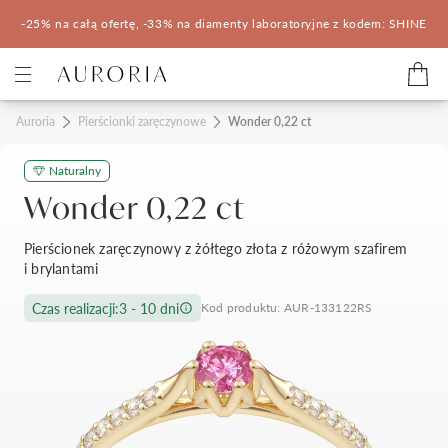
-25% na całą ofertę, -33% na diamenty laboratoryjne z kodem: SHINE
Kategorie
Auroria
Pierścionki zaręczynowe
Wonder 0,22 ct
Naturalny
Pierścionki zaręczynowe
Obrączki ślubne
Wonder 0,22 ct
Pomocne
Pierścionek zaręczynowy z żółtego złota z różowym szafirem
i brylantami
Konfigurator 3D
Czas realizacji:
3 - 10 dni
Kod produktu: AUR-133122RS
Salony Auroria
Salony Auroria
Korzyści z zakupu
Salon Auroria Arkadia