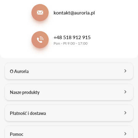
kontakt@auroria.pl
+48 518 912 915
Pon - Pt 9:00 - 17:00
O Auroria
O nas
Nasze produkty
Kontakt
Salony
Pierścionki zaręczynowe
Płatność i dostawa
Kariera
Obrączki ślubne
Media o nas
Konfigurator 3D
Darmowa dostawa
Pomoc
Studio projektowe
Usługi dodatkowe
Formy płatności