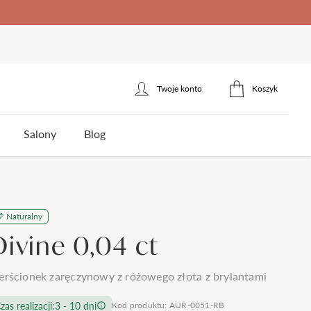
Twoje konto
Koszyk
Zaloguj się
Salony
Blog
Zarejestruj się
erścionek zaręczynowy
łotnicza
Naturalny
ota
Styl
Styl
Jakość brylantów Auroria
Cena
Divine 0,04 ct
5
klasyczne
jednokamieniowe
do 1500zł
3
nowoczesne
towy
trójkamieniowe
do 2000zł
 wesela i ślubu
Polecane produkty
erścionek zaręczynowy z różowego złota z brylantami
omocy
Kontakt
frezowane
agdowy
wielokamieniowe
do 3000zł
ystkie >
zas realizacji:
3 - 10 dni
Kod produktu: AUR-0051-RB
nietypowe
organiczny
do 5000zł