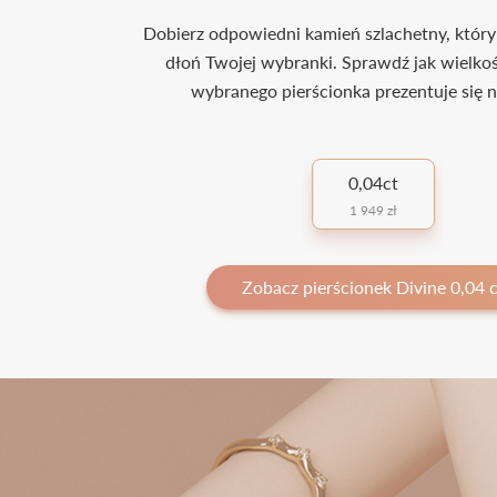
Dobierz odpowiedni kamień szlachetny, który
dłoń Twojej wybranki. Sprawdź jak wielko
wybranego pierścionka prezentuje się n
0,04ct
1 949 zł
Zobacz pierścionek Divine 0,04 c