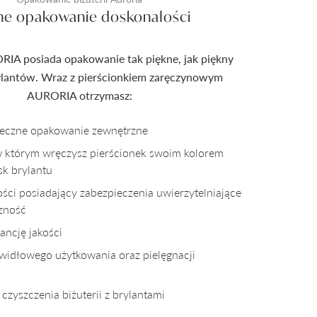
ne opakowanie doskonałości
RIA posiada opakowanie tak piękne, jak piękny
rylantów. Wraz z pierścionkiem zaręczynowym
AURORIA otrzymasz:
pieczne opakowanie zewnętrzne
w którym wręczysz pierścionek swoim kolorem
sk brylantu
kości posiadający zabezpieczenia uwierzytelniające
czność
ncję jakości
awidłowego użytkowania oraz pielęgnacji
czyszczenia biżuterii z brylantami