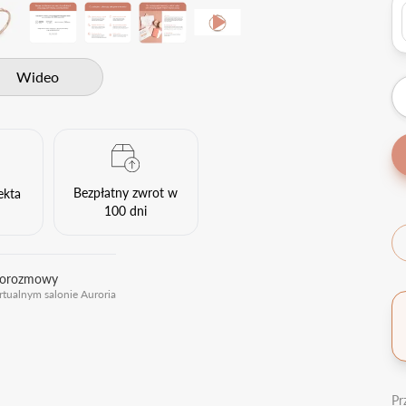
Wideo
Bezpłatny zwrot w
ekta
100 dni
eorozmowy
rtualnym salonie Auroria
Pr