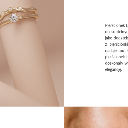
Pierścionek D
do subtelnyc
jako dodatek
z pierścion
nadaje mu le
pierścionek t
doskonały wy
elegancję.