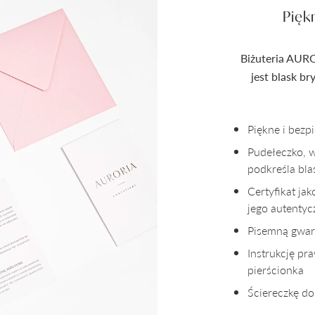
Pięk
Biżuteria AURO
jest blask b
Piękne i bez
Pudełeczko, 
podkreśla bla
Certyfikat ja
jego autenty
Pisemną gwara
Instrukcję pr
pierścionka
Ściereczkę do 