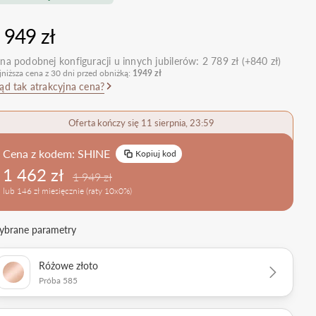
nietypowe
Zobacz wszystkie >
Zobacz wszystkie
 949 zł
>
retro
klasyczne
na podobnej konfiguracji u innych jubilerów:
2 789 zł (+840 zł)
jniższa cena z 30 dni przed obniżką:
1949 zł
obrączkowe
Obrączki Ślubne
ąd tak atrakcyjna cena?
dostawki
Sprawdź bestsellery
Zobacz wszystkie >
Oferta kończy się 11 sierpnia, 23:59
Zobacz trendy
Cena z kodem:
SHINE
Kopiuj kod
1 462 zł
1 949 zł
lub 146 zł miesięcznie (raty 10x0%)
brane parametry
Różowe złoto
Próba 585