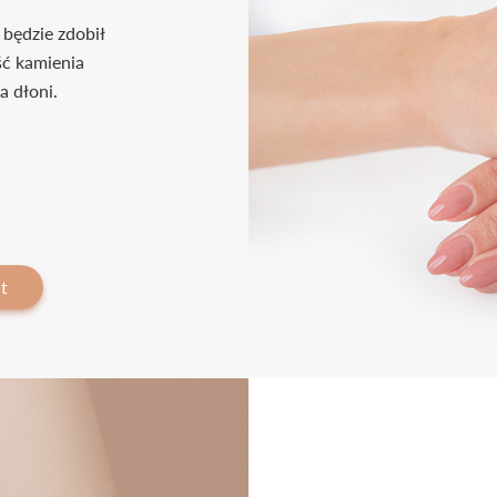
 będzie zdobił
ść kamienia
a dłoni.
t