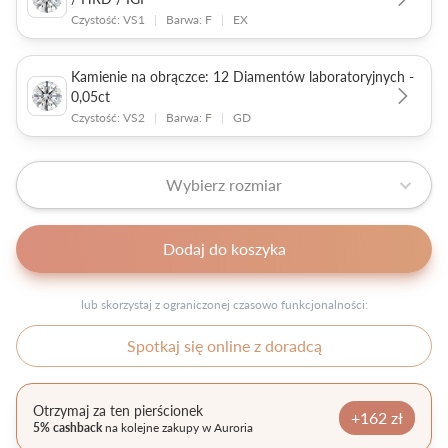
Czystość: VS1
|
Barwa: F
|
EX
Kamienie na obrączce: 12 Diamentów laboratoryjnych -
0,05ct
Czystość: VS2
|
Barwa: F
|
GD
Wybierz rozmiar
Dodaj do koszyka
lub skorzystaj z ograniczonej czasowo funkcjonalności:
Spotkaj się online z doradcą
Otrzymaj za ten pierścionek
+162 zł
5% cashback
na kolejne zakupy w Auroria