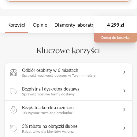
Korzyści
Opinie
Diamenty laboratoryjne
4 299 zł
Wielkość k
Dodaj do koszyka
Kluczowe korzyści
Odbiór osobisty w 6 miastach
Sprawdź możliwość odbioru w Twoim mieście
Bezpłatna i dyskretna dostawa
Sprawdź możliwe formy dostawy
Bezpłatna korekta rozmiaru
Jak wybrać rozmiar pierścionka?
5% rabatu na obrączki ślubne
Rabat tylko dla klientów Auroria