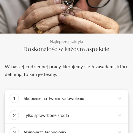
Najlepsze praktyki
Doskonałość w każdym aspekcie
W naszej codziennej pracy kierujemy się 5 zasadami, które
definiują to kim jesteśmy.
1
Skupienie na Twoim zadowoleniu
Każde podejmowane przez nas działanie ma jedno
2
Tylko sprawdzone źródła
zadanie - dostarczyć Ci biżuterię i doświadczenie,
które wywoła uśmiech na Twojej twarzy.
Biżuterię wykonujemy tylko z surowców o
3
Najnowsza technologia
sprawdzonych źródłach pochodzenia i