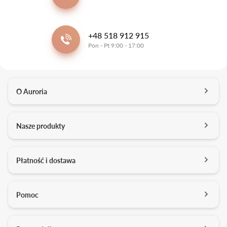
+48 518 912 915
Pon - Pt 9:00 - 17:00
O Auroria
O nas
Nasze produkty
Kontakt
Salony
Pierścionki zaręczynowe
Płatność i dostawa
Kariera
Obrączki ślubne
Media o nas
Konfigurator 3D
Darmowa dostawa
Pomoc
Studio projektowe
Usługi dodatkowe
Formy płatności
Pracownia złotnicza
Zarządzanie cookies
Jakość brylantów Auroria
Płatność ratalna