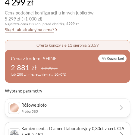
4 299 zł
Pielęgnacja biżuterii
Cena podobnej konfiguracji u innych jubilerów:
5 299 zł (+1 000 zł)
Najniższa cena z 30 dni przed obniżką:
4299 zł
Skąd tak atrakcyjna cena?
Oferta kończy się 11 sierpnia, 23:59
Cena z kodem:
SHINE
Kopiuj kod
2 881 zł
4 299 zł
lub 288 zł miesięcznie (raty 10x0%)
Wybrane parametry
Różowe złoto
Próba 585
Kamień cent. : Diament laboratoryjny 0,30ct z cert. GIA
/ HRD / IGI