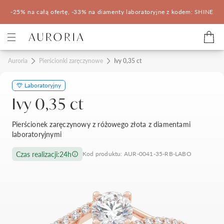
-25% na całą ofertę, -33% na diamenty laboratoryjne z kodem: SHINE
Kategorie
Auroria
Pierścionki zaręczynowe
Ivy 0,35 ct
Laboratoryjny
Pierścionki zaręczynowe
Obrączki ślubne
Ivy 0,35 ct
Pomocne
Pierścionek zaręczynowy z różowego złota z diamentami
laboratoryjnymi
Konfigurator 3D
Czas realizacji:
24h
Kod produktu: AUR-0041-35-RB-LABO
Salony Auroria
Salony Auroria
Korzyści z zakupu
Salon Auroria Arkadia