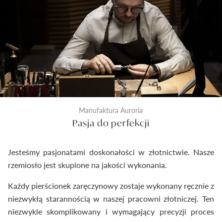
kontrola następuje tuż przed zamknięciem
pierścionka do pudełeczka. Dzięki temu
dostarczymy Ci wyroby jubilerskie najwyższej klasy.
Manufaktura Auroria
Pasja do perfekcji
Jesteśmy pasjonatami doskonałości w złotnictwie. Nasze
rzemiosło jest skupione na jakości wykonania.
Każdy pierścionek zaręczynowy zostaje wykonany ręcznie z
niezwykłą starannością w naszej pracowni złotniczej. Ten
niezwykle skomplikowany i wymagający precyzji proces