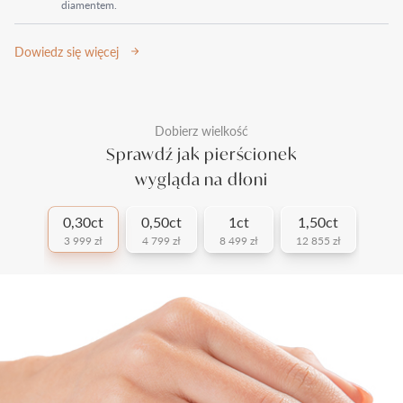
diamentem.
Dowiedz się więcej
Dobierz wielkość
Sprawdź jak pierścionek
wygląda na dłoni
0,30ct
0,50ct
1ct
1,50ct
3 999 zł
4 799 zł
8 499 zł
12 855 zł