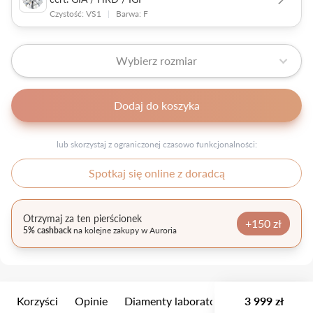
Czystość: VS1
|
Barwa: F
Wybierz rozmiar
Dodaj do koszyka
lub skorzystaj z ograniczonej czasowo funkcjonalności:
Spotkaj się online z doradcą
Otrzymaj za ten pierścionek
+150 zł
5% cashback
na kolejne zakupy w Auroria
Korzyści
Opinie
Diamenty laboratoryjne
3 999 zł
Wielkość k