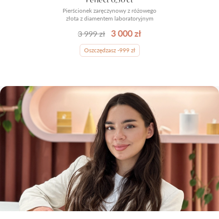
Pierścionek zaręczynowy z różowego
złota z diamentem laboratoryjnym
3 000 zł
3 999 zł
Oszczędzasz -999 zł