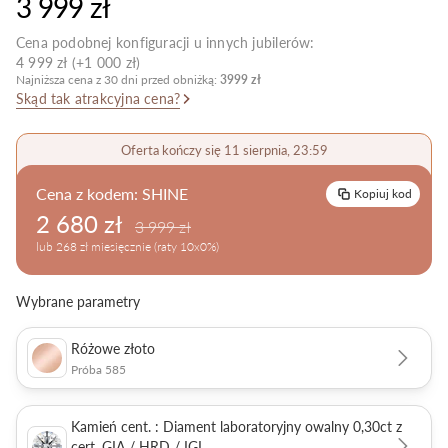
3 999 zł
Pielęgnacja biżuterii
Cena podobnej konfiguracji u innych jubilerów:
4 999 zł (+1 000 zł)
Najniższa cena z 30 dni przed obniżką:
3999 zł
Skąd tak atrakcyjna cena?
Oferta kończy się 11 sierpnia, 23:59
Cena z kodem:
SHINE
Kopiuj kod
2 680 zł
3 999 zł
lub 268 zł miesięcznie (raty 10x0%)
Wybrane parametry
Różowe złoto
Próba 585
Kamień cent. : Diament laboratoryjny owalny 0,30ct z
cert. GIA / HRD / IGI