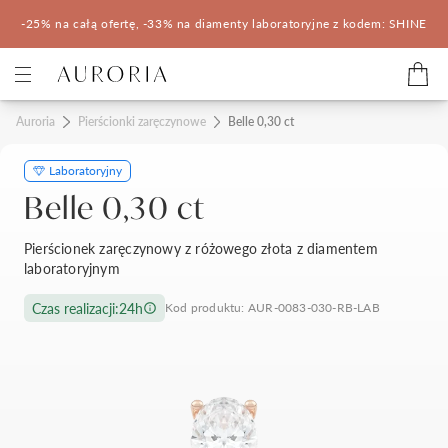
-25% na całą ofertę, -33% na diamenty laboratoryjne z kodem: SHINE
Kategorie
Auroria
Pierścionki zaręczynowe
Belle 0,30 ct
Laboratoryjny
Pierścionki zaręczynowe
Obrączki ślubne
Belle 0,30 ct
Pomocne
Pierścionek zaręczynowy z różowego złota z diamentem
laboratoryjnym
Konfigurator 3D
Czas realizacji:
24h
Kod produktu: AUR-0083-030-RB-LAB
Salony Auroria
Salony Auroria
Korzyści z zakupu
Salon Auroria Arkadia