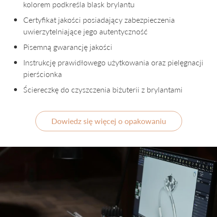
kolorem podkreśla blask brylantu
Certyfikat jakości posiadający zabezpieczenia
uwierzytelniające jego autentyczność
Pisemną gwarancję jakości
Instrukcję prawidłowego użytkowania oraz pielęgnacji
pierścionka
Ściereczkę do czyszczenia biżuterii z brylantami
Dowiedz się więcej o opakowaniu