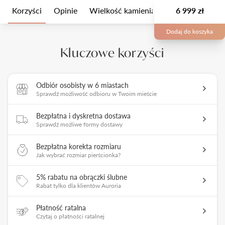
Korzyści
Opinie
Wielkość kamienia
Opis
6 999 zł
Opakow
Dodaj do koszyka
Kluczowe korzyści
Odbiór osobisty w 6 miastach
Sprawdź możliwość odbioru w Twoim mieście
Bezpłatna i dyskretna dostawa
Sprawdź możliwe formy dostawy
Bezpłatna korekta rozmiaru
Jak wybrać rozmiar pierścionka?
5% rabatu na obrączki ślubne
Rabat tylko dla klientów Auroria
Płatność ratalna
Czytaj o płatności ratalnej