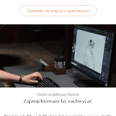
Dowiedz się więcej o opakowaniu
Studio projektowe Auroria
Zaprojektowany by zachwycać