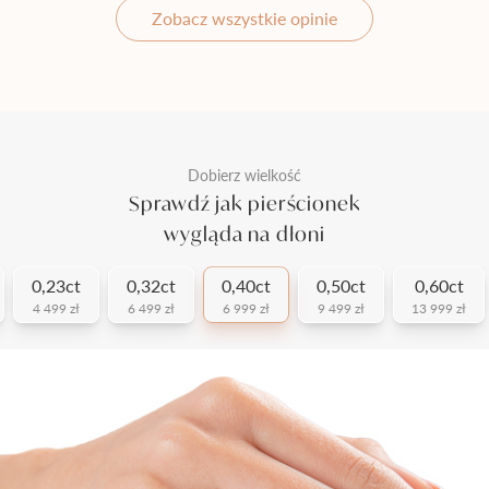
Zobacz wszystkie opinie
Dobierz wielkość
Sprawdź jak pierścionek
wygląda na dłoni
0,23ct
0,32ct
0,40ct
0,50ct
0,60ct
4 499 zł
6 499 zł
6 999 zł
9 499 zł
13 999 zł