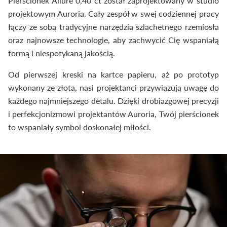
Pierścionek Allure 0,40 ct został zaprojektowany w studio
projektowym Auroria. Cały zespół w swej codziennej pracy
łączy ze sobą tradycyjne narzędzia szlachetnego rzemiosła
oraz najnowsze technologie, aby zachwycić Cię wspaniałą
formą i niespotykaną jakością.
Od pierwszej kreski na kartce papieru, aż po prototyp
wykonany ze złota, nasi projektanci przywiązują uwagę do
każdego najmniejszego detalu. Dzięki drobiazgowej precyzji
i perfekcjonizmowi projektantów Auroria, Twój pierścionek
to wspaniały symbol doskonałej miłości.