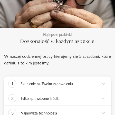
Najlepsze praktyki
Doskonałość w każdym aspekcie
W naszej codziennej pracy kierujemy się 5 zasadami, które
definiują to kim jesteśmy.
1
Skupienie na Twoim zadowoleniu
Każde podejmowane przez nas działanie ma jedno
2
Tylko sprawdzone źródła
zadanie - dostarczyć Ci biżuterię i doświadczenie,
które wywoła uśmiech na Twojej twarzy.
Biżuterię wykonujemy tylko z surowców o
3
Najnowsza technologia
sprawdzonych źródłach pochodzenia i