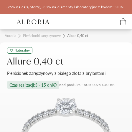
-25% na całą ofertę, -33% na diamenty laboratoryjne z kodem: SHINE
Kategorie
Auroria
Pierścionki zaręczynowe
Allure 0,40 ct
Naturalny
Pierścionki zaręczynowe
Obrączki ślubne
Allure 0,40 ct
Pomocne
Pierścionek zaręczynowy z białego złota z brylantami
Konfigurator 3D
Czas realizacji:
3 - 15 dni
Kod produktu: AUR-0075-040-BB
Salony Auroria
Salony Auroria
Korzyści z zakupu
Salon Auroria Arkadia