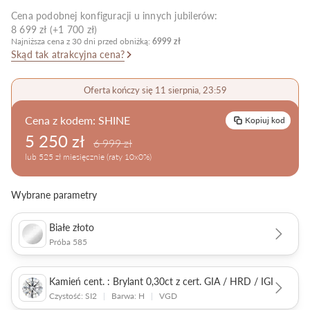
Cena podobnej konfiguracji u innych jubilerów:
Pielęgnacja biżuterii
8 699 zł (+1 700 zł)
Najniższa cena z 30 dni przed obniżką:
6999 zł
Skąd tak atrakcyjna cena?
Oferta kończy się 11 sierpnia, 23:59
Cena z kodem:
SHINE
Kopiuj kod
5 250 zł
6 999 zł
lub 525 zł miesięcznie (raty 10x0%)
Wybrane parametry
Białe złoto
Próba 585
Kamień cent. : Brylant 0,30ct z cert. GIA / HRD / IGI
Czystość: SI2
|
Barwa: H
|
VGD