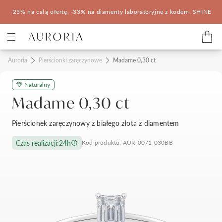
-25% na całą ofertę, -33% na diamenty laboratoryjne z kodem: SHINE
Kategorie
Auroria
Pierścionki zaręczynowe
Madame 0,30 ct
Naturalny
Pierścionki zaręczynowe
Obrączki ślubne
Madame 0,30 ct
Pomocne
Pierścionek zaręczynowy z białego złota z diamentem
Konfigurator 3D
Czas realizacji:
24h
Kod produktu: AUR-0071-030BB
Salony Auroria
Salony Auroria
Korzyści z zakupu
Salon Auroria Arkadia