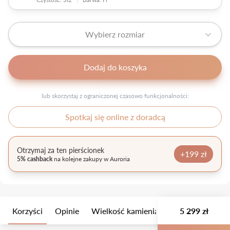
Wybierz rozmiar
Dodaj do koszyka
lub skorzystaj z ograniczonej czasowo funkcjonalności:
Spotkaj się online z doradcą
Otrzymaj za ten pierścionek
+199 zł
5% cashback
na kolejne zakupy w Auroria
Korzyści
Opinie
Wielkość kamienia
Opis
5 299 zł
Opakow