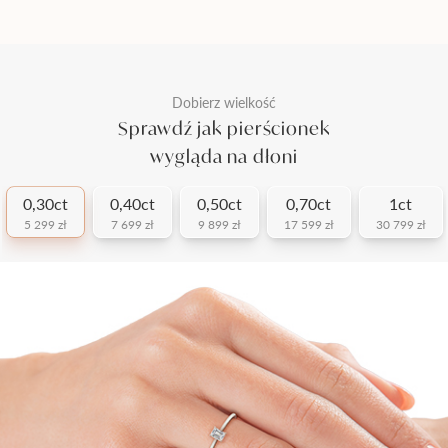
Dobierz wielkość
Sprawdź jak pierścionek
wygląda na dłoni
0,30ct
0,40ct
0,50ct
0,70ct
1ct
5 299 zł
7 699 zł
9 899 zł
17 599 zł
30 799 zł