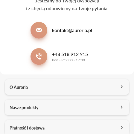
Jesteśmy do Twojej dyspozycji
i z chęcią odpowiemy na Twoje pytania.
kontakt@auroria.pl
+48 518 912 915
Pon - Pt 9:00 - 17:00
O Auroria
O nas
Nasze produkty
Kontakt
Salony
Pierścionki zaręczynowe
Płatność i dostawa
Kariera
Obrączki ślubne