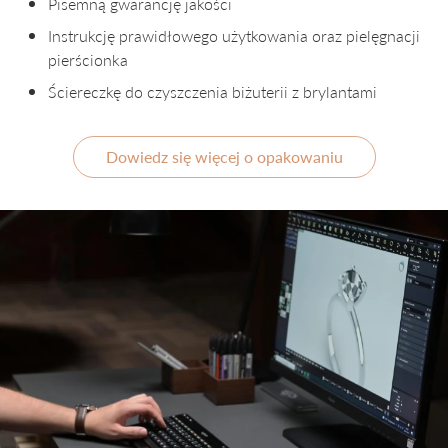
Pisemną gwarancję jakości
Instrukcję prawidłowego użytkowania oraz pielęgnacji
pierścionka
Ściereczkę do czyszczenia biżuterii z brylantami
Dowiedz się więcej o opakowaniu