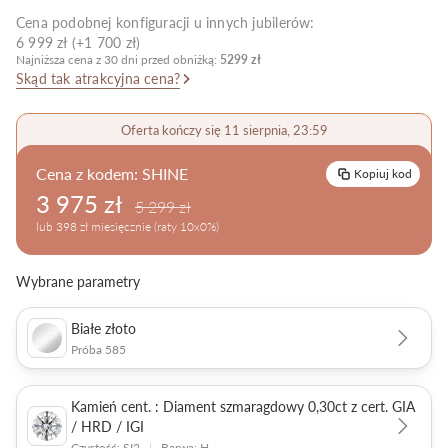
Cena podobnej konfiguracji u innych jubilerów:
Pielęgnacja biżuterii
6 999 zł (+1 700 zł)
Najniższa cena z 30 dni przed obniżką:
5299 zł
Skąd tak atrakcyjna cena?
Oferta kończy się 11 sierpnia, 23:59
Cena z kodem:
SHINE
Kopiuj kod
3 975 zł
5 299 zł
lub 398 zł miesięcznie (raty 10x0%)
Wybrane parametry
Białe złoto
Próba 585
Kamień cent. : Diament szmaragdowy 0,30ct z cert. GIA
/ HRD / IGI
Czystość: SI2
|
Barwa: H