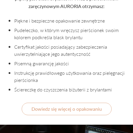
zaręczynowym AURORIA otrzymasz:
Piękne i bezpieczne opakowanie zewnętrzne
Pudełeczko, w którym wręczysz pierścionek swoim
kolorem podkreśla blask brylantu
Certyfikat jakości posiadający zabezpieczenia
uwierzytelniające jego autentyczność
Pisemną gwarancję jakości
Instrukcję prawidłowego użytkowania oraz pielęgnacji
pierścionka
Ściereczkę do czyszczenia biżuterii z brylantami
Dowiedz się więcej o opakowaniu