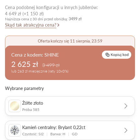
Cena podobnej konfiguracji u innych jubilerów:
Pielęgnacja biżuterii
4 649 zł (+1 150 zł)
Najniższa cena z 30 dni przed obniżką:
3499 zł
Skąd tak atrakcyjna cena?
Oferta kończy się 11 sierpnia, 23:59
Cena z kodem:
SHINE
Kopiuj kod
2 625 zł
3 499 zł
lub 263 zł miesięcznie (raty 10x0%)
Wybrane parametry
Żółte złoto
Próba 585
Kamień centralny: Brylant 0,22ct
Czystość: SI2
|
Barwa: H
|
GD