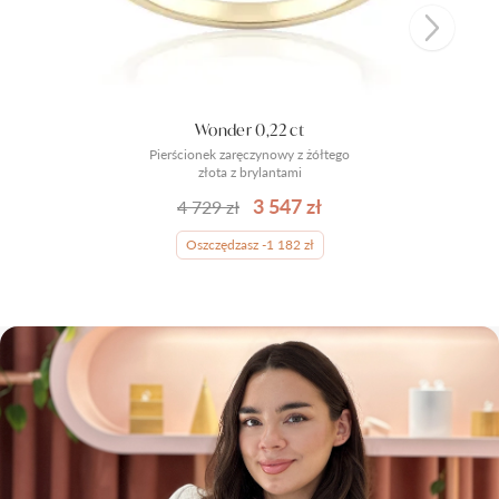
Wonder 0,22 ct
Pierścionek zaręczynowy z żółtego
złota z brylantami
3 547 zł
4 729 zł
Oszczędzasz -1 182 zł