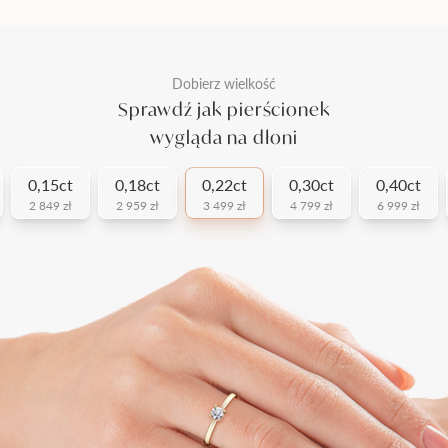
Dobierz wielkość
Sprawdź jak pierścionek
wygląda na dłoni
0,15ct
0,18ct
0,22ct
0,30ct
0,40ct
2 849 zł
2 959 zł
3 499 zł
4 799 zł
6 999 zł