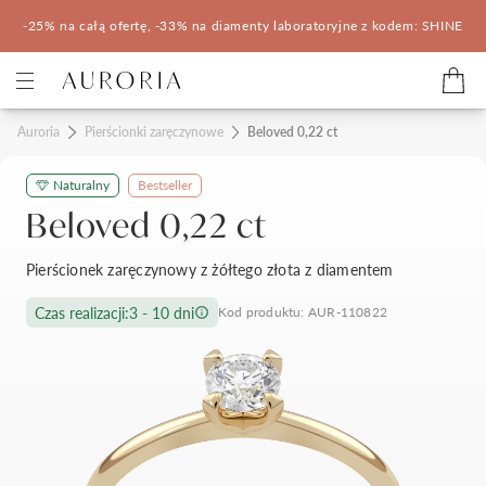
-25% na całą ofertę, -33% na diamenty laboratoryjne z kodem: SHINE
Kategorie
Auroria
Pierścionki zaręczynowe
Beloved 0,22 ct
Naturalny
Bestseller
Pierścionki zaręczynowe
Obrączki ślubne
Beloved 0,22 ct
Pomocne
Pierścionek zaręczynowy z żółtego złota z diamentem
Konfigurator 3D
Czas realizacji:
3 - 10 dni
Kod produktu: AUR-110822
Salony Auroria
Salony Auroria
Korzyści z zakupu
Salon Auroria Arkadia