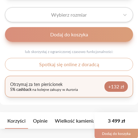
Wybierz rozmiar
Dodaj do koszyka
lub skorzystaj z ograniczonej czasowo funkcjonalności:
Spotkaj się online z doradcą
Otrzymaj za ten pierścionek
+132 zł
5% cashback
na kolejne zakupy w Auroria
Korzyści
Opinie
Wielkość kamienia
Opis
3 499 zł
Opakow
Dodaj do koszyka