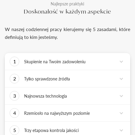
Najlepsze praktyki
Doskonałość w każdym aspekcie
W naszej codziennej pracy kierujemy się 5 zasadami, które
definiują to kim jesteśmy.
1
Skupienie na Twoim zadowoleniu
Każde podejmowane przez nas działanie ma jedno
2
Tylko sprawdzone źródła
zadanie - dostarczyć Ci biżuterię i doświadczenie,
które wywoła uśmiech na Twojej twarzy.
Biżuterię wykonujemy tylko z surowców o
3
Najnowsza technologia
sprawdzonych źródłach pochodzenia i
bezkonfliktowej historii. Współpracujemy jedynie z
Tworząc biżuterię, łączymy sztukę rzemiosła
rzetelnymi partnerami, których doświadczenie
4
Rzemiosło na najwyższym poziomie
złotniczego z możliwościami najnowszych
potwierdzone jest wieloletnią obecnością na rynku.
technologii. Podstawą naszych działań jest kultura
Każdy wykonany przez nas pierścionek musi być
innowacji, która sprzyja tworzeniu i wdrażaniu
5
Trzy etapowa kontrola jakości
doskonały. Każdy z naszych złotników, tworzy
nowatorskich rozwiązań.