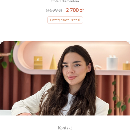
złota z diamentem
2 700 zł
3 599 zł
Oszczędzasz -899 zł
Kontakt