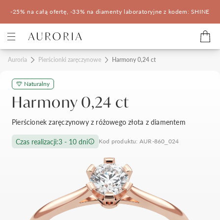
-25% na całą ofertę, -33% na diamenty laboratoryjne z kodem: SHINE
Kategorie
Auroria
Pierścionki zaręczynowe
Harmony 0,24 ct
Naturalny
Pierścionki zaręczynowe
Obrączki ślubne
Harmony 0,24 ct
Pomocne
Pierścionek zaręczynowy z różowego złota z diamentem
Konfigurator 3D
Czas realizacji:
3 - 10 dni
Kod produktu: AUR-860_024
Salony Auroria
Salony Auroria
Korzyści z zakupu
Salon Auroria Arkadia