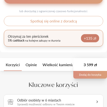
lub skorzystaj z ograniczonej czasowo funkcjonalności:
Spotkaj się online z doradcą
Otrzymaj za ten pierścionek
+135 zł
5% cashback
na kolejne zakupy w Auroria
Korzyści
Opinie
Wielkość kamienia
Opis
3 599 zł
Opakow
Dodaj do koszyka
Kluczowe korzyści
Odbiór osobisty w 6 miastach
Sprawdź możliwość odbioru w Twoim mieście