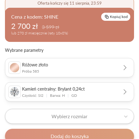
Oferta kończy się 11 sierpnia, 23:59
Pielęgnacja biżuterii
Cena z kodem:
SHINE
Kopiuj kod
2 700 zł
3 599 zł
lub 270 zł miesięcznie (raty 10x0%)
Wybrane parametry
Różowe złoto
Próba 585
Kamień centralny: Brylant 0,24ct
Czystość: SI2
|
Barwa: H
|
GD
Wybierz rozmiar
Dodaj do koszyka