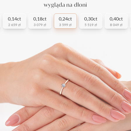
wygląda na dłoni
0,14ct
0,18ct
0,24ct
0,30ct
0,40ct
2 659 zł
3 079 zł
3 599 zł
5 519 zł
8 049 zł