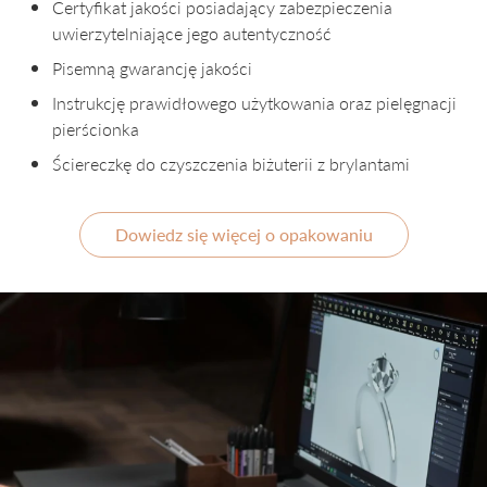
Certyfikat jakości posiadający zabezpieczenia
uwierzytelniające jego autentyczność
Pisemną gwarancję jakości
Instrukcję prawidłowego użytkowania oraz pielęgnacji
pierścionka
Ściereczkę do czyszczenia biżuterii z brylantami
Dowiedz się więcej o opakowaniu