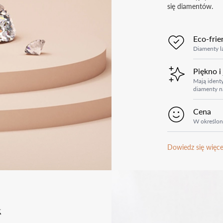
się diamentów.
Eco-frie
Diamenty la
Piękno i
Mają identy
diamenty n
Cena
W określon
Dowiedz się więce
k