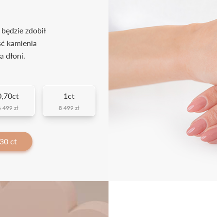
 będzie zdobił
ść kamienia
a dłoni.
0,70ct
1ct
 499 zł
8 499 zł
30 ct