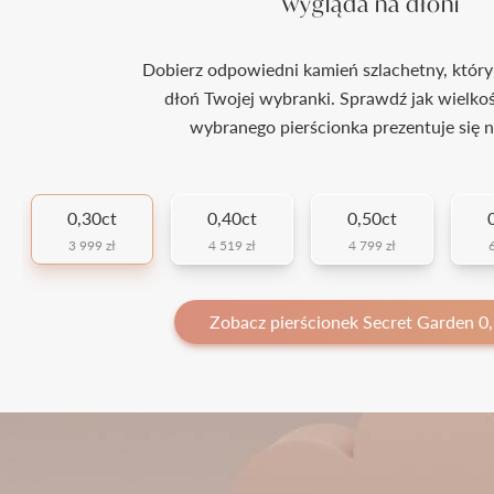
wygląda na dłoni
Dobierz odpowiedni kamień szlachetny, który
dłoń Twojej wybranki. Sprawdź jak wielko
wybranego pierścionka prezentuje się n
0,30ct
0,40ct
0,50ct
3 999 zł
4 519 zł
4 799 zł
6
Zobacz pierścionek Secret Garden 0,