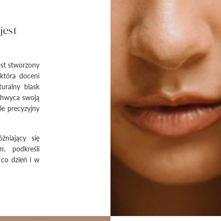
jest
ost stworzony
 która doceni
turalny blask
achwyca swoją
le precyzyjny
żniający się
, podkreśli
 co dzień i w