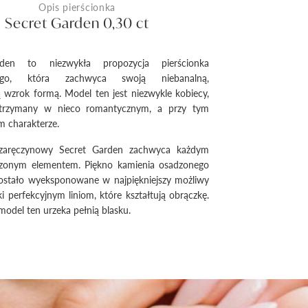
Opis pierścionka
Secret Garden 0,30 ct
den to niezwykła propozycja pierścionka
wego, która zachwyca swoją niebanalną,
ą wzrok formą. Model ten jest niezwykle kobiecy,
utrzymany w nieco romantycznym, a przy tym
 charakterze.
 zaręczynowy Secret Garden zachwyca każdym
rzonym elementem. Piękno kamienia osadzonego
zostało wyeksponowane w najpiękniejszy możliwy
ki perfekcyjnym liniom, które kształtują obrączkę.
model ten urzeka pełnią blasku.