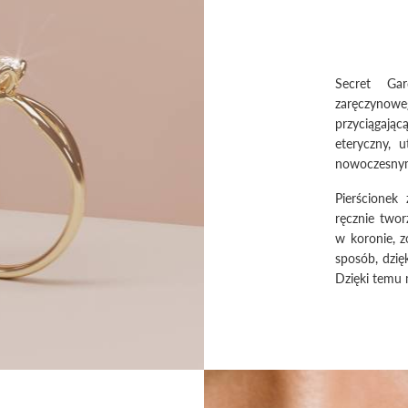
Secret Gar
zaręczyno
przyciągając
eteryczny, 
nowoczesnym
Pierścionek
ręcznie two
w koronie, 
sposób, dzię
Dzięki temu 