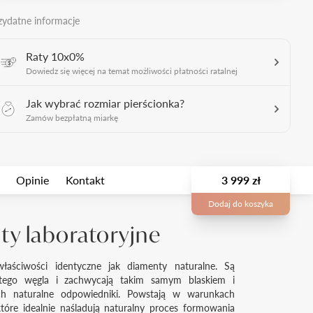
zydatne informacje
Raty 10x0%
Dowiedz się więcej na temat możliwości płatności ratalnej
Jak wybrać rozmiar pierścionka?
Zamów bezpłatną miarkę
Opinie
Kontakt
3 999 zł
Dodaj do koszyka
y laboratoryjne
łaściwości identyczne jak diamenty naturalne. Są
tego węgla i zachwycają takim samym blaskiem i
ich naturalne odpowiedniki. Powstają w warunkach
które idealnie naśladują naturalny proces formowania