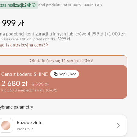
zas realizacji:
24h
Kod produktu: AUR-0029_030M-LAB
nietypowe
Zobacz wszystkie >
Zobacz wszystkie
>
retro
 999 zł
klasyczne
na podobnej konfiguracji u innych jubilerów:
4 999 zł (+1 000 zł)
obrączkowe
Obrączki Ślubne
jniższa cena z 30 dni przed obniżką:
3999 zł
dostawki
ąd tak atrakcyjna cena?
Sprawdź bestsellery
Zobacz wszystkie >
Oferta kończy się 11 sierpnia, 23:59
Zobacz trendy
Cena z kodem:
SHINE
Kopiuj kod
2 680 zł
3 999 zł
lub 268 zł miesięcznie (raty 10x0%)
brane parametry
Różowe złoto
Próba 585