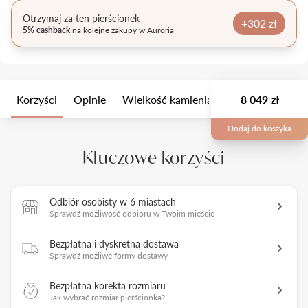
Otrzymaj za ten pierścionek
+302 zł
5% cashback
na kolejne zakupy w Auroria
Korzyści
Opinie
Wielkość kamienia
Opis
8 049 zł
Opakow
Dodaj do koszyka
Kluczowe korzyści
Odbiór osobisty w 6 miastach
Sprawdź możliwość odbioru w Twoim mieście
Bezpłatna i dyskretna dostawa
Sprawdź możliwe formy dostawy
Bezpłatna korekta rozmiaru
Jak wybrać rozmiar pierścionka?