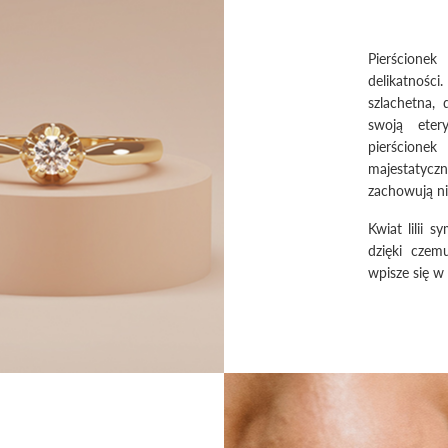
Pierścione
delikatności.
szlachetna,
swoją eter
pierścione
majestatyczn
zachowują ni
Kwiat lilii 
dzięki czem
wpisze się w