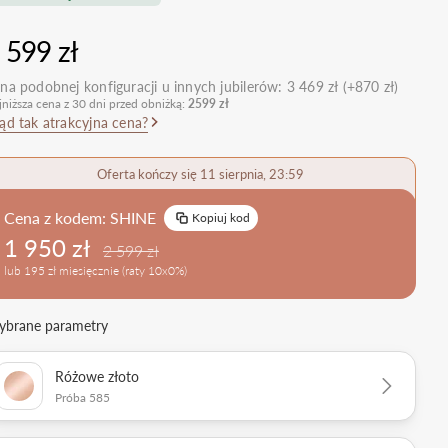
nietypowe
Zobacz wszystkie >
Zobacz wszystkie
 599 zł
>
retro
klasyczne
na podobnej konfiguracji u innych jubilerów:
3 469 zł (+870 zł)
jniższa cena z 30 dni przed obniżką:
2599 zł
obrączkowe
Obrączki Ślubne
ąd tak atrakcyjna cena?
dostawki
Sprawdź bestsellery
Zobacz wszystkie >
Oferta kończy się 11 sierpnia, 23:59
Zobacz trendy
Cena z kodem:
SHINE
Kopiuj kod
1 950 zł
2 599 zł
lub 195 zł miesięcznie (raty 10x0%)
brane parametry
Różowe złoto
Próba 585