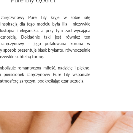
Pure Lily 0,06 ct
k zaręczynowy Pure Lily kryje w sobie siłę
 Inspiracją dla tego modelu była lilia - niezwykle
 dostojna i elegancka, a przy tym zachwycająca
ycznością. Dokładnie taki jest również ten
k zaręczynowy - jego pofalowana korona w
y sposób prezentuje blask brylantu, równocześnie
ezwykle subtelną formę.
symbolizuje romantyczną miłość, nadzieję i piękno,
u pierścionek zaręczynowy Pure Lily wspaniale
 atmosferę zaręczyn, podkreślając czar uczucia.