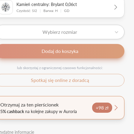
Kamień centralny: Brylant 0,06ct
Czystość: SI2
|
Barwa: H
|
GD
Wybierz rozmiar
Dodaj do koszyka
lub skorzystaj z ograniczonej czasowo funkcjonalności:
Spotkaj się online z doradcą
Otrzymaj za ten pierścionek
+98 zł
5% cashback
na kolejne zakupy w Auroria
zydatne informacje