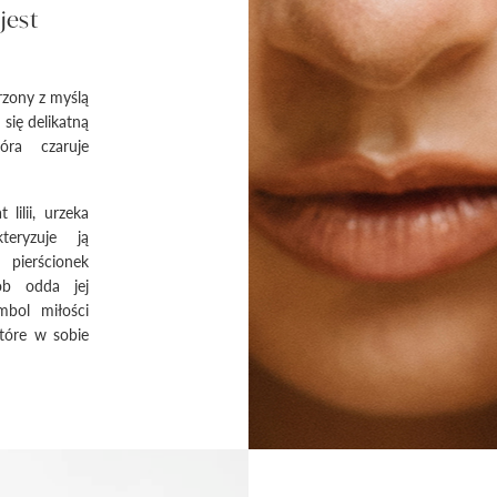
jest
rzony z myślą
się delikatną
óra czaruje
lilii, urzeka
teryzuje ją
pierścionek
ób odda jej
mbol miłości
tóre w sobie