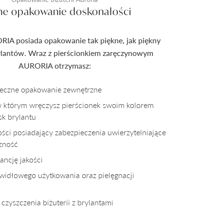
ne opakowanie doskonałości
RIA posiada opakowanie tak piękne, jak piękny
rylantów. Wraz z pierścionkiem zaręczynowym
AURORIA otrzymasz:
pieczne opakowanie zewnętrzne
w którym wręczysz pierścionek swoim kolorem
sk brylantu
kości posiadający zabezpieczenia uwierzytelniające
czność
ncję jakości
awidłowego użytkowania oraz pielęgnacji
czyszczenia biżuterii z brylantami