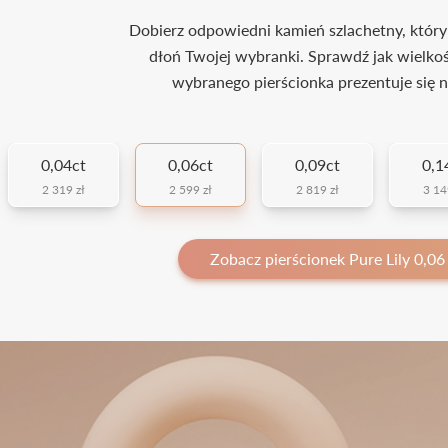
Dobierz odpowiedni kamień szlachetny, który
dłoń Twojej wybranki. Sprawdź jak wielko
wybranego pierścionka prezentuje się n
0,04ct
0,06ct
0,09ct
0,1
2 319 zł
2 599 zł
2 819 zł
3 14
Zobacz pierścionek Pure Lily 0,06