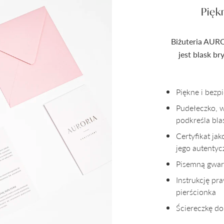
Pięk
Biżuteria AURO
jest blask b
Piękne i bez
Pudełeczko, 
podkreśla bla
Certyfikat ja
jego autenty
Pisemną gwara
Instrukcję pr
pierścionka
Ściereczkę do 