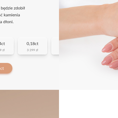
 będzie zdobił
ść kamienia
a dłoni.
4ct
0,18ct
0,23ct
9 zł
3 299 zł
3 679 zł
 ct