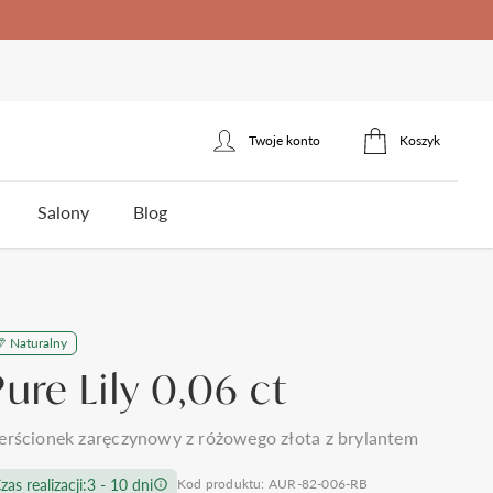
Twoje konto
Koszyk
Zaloguj się
Salony
Blog
Zarejestruj się
erścionek zaręczynowy
łotnicza
Naturalny
ota
Styl
Styl
Jakość brylantów Auroria
Cena
Pure Lily 0,06 ct
5
klasyczne
jednokamieniowe
do 1500zł
3
nowoczesne
towy
trójkamieniowe
do 2000zł
 wesela i ślubu
Polecane produkty
erścionek zaręczynowy z różowego złota z brylantem
omocy
Kontakt
frezowane
agdowy
wielokamieniowe
do 3000zł
ystkie >
zas realizacji:
3 - 10 dni
Kod produktu: AUR-82-006-RB
nietypowe
organiczny
do 5000zł