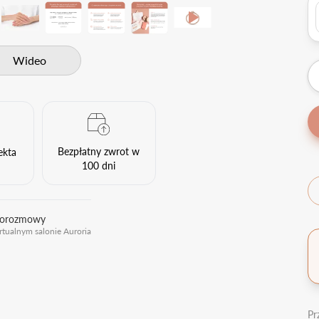
Wideo
Bezpłatny zwrot w
ekta
100 dni
eorozmowy
rtualnym salonie Auroria
Pr