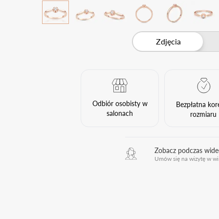
Zdjęcia
Odbiór osobisty w
Bezpłatna kor
salonach
rozmiaru
Zobacz podczas wid
Umów się na wizytę w wi