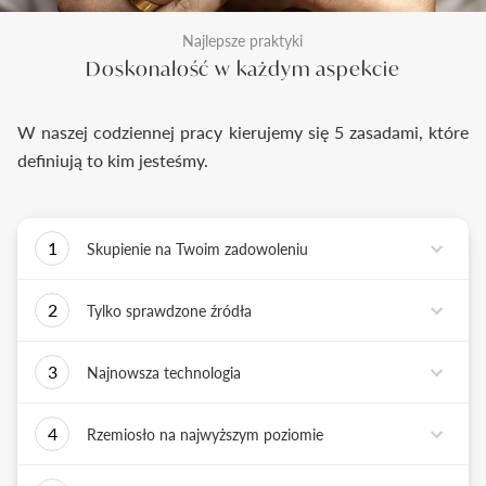
Najlepsze praktyki
Doskonałość w każdym aspekcie
W naszej codziennej pracy kierujemy się 5 zasadami, które
definiują to kim jesteśmy.
1
Skupienie na Twoim zadowoleniu
Każde podejmowane przez nas działanie ma jedno
2
Tylko sprawdzone źródła
zadanie - dostarczyć Ci biżuterię i doświadczenie,
które wywoła uśmiech na Twojej twarzy.
Biżuterię wykonujemy tylko z surowców o
3
Najnowsza technologia
sprawdzonych źródłach pochodzenia i
bezkonfliktowej historii. Współpracujemy jedynie z
Tworząc biżuterię, łączymy sztukę rzemiosła
rzetelnymi partnerami, których doświadczenie
4
Rzemiosło na najwyższym poziomie
złotniczego z możliwościami najnowszych
potwierdzone jest wieloletnią obecnością na rynku.
technologii. Podstawą naszych działań jest kultura
Każdy wykonany przez nas pierścionek musi być
innowacji, która sprzyja tworzeniu i wdrażaniu