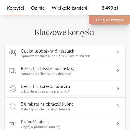
Korzyści
Opinie
Wielkość kamienia
Opis
8 499 zł
Opakow
Dodaj do koszyka
Kluczowe korzyści
Odbiór osobisty w 6 miastach
Sprawdź możliwość odbioru w Twoim mieście
Bezpłatna i dyskretna dostawa
Sprawdź możliwe formy dostawy
Bezpłatna korekta rozmiaru
Jak wybrać rozmiar pierścionka?
5% rabatu na obrączki ślubne
Rabat tylko dla klientów Auroria
Płatność ratalna
Czytaj o płatności ratalnej