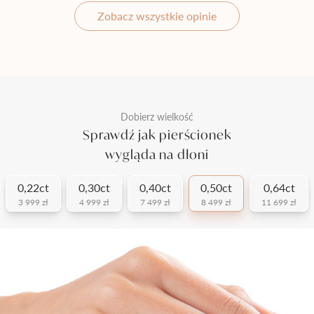
Zobacz wszystkie opinie
Dobierz wielkość
Sprawdź jak pierścionek
wygląda na dłoni
0,22ct
0,30ct
0,40ct
0,50ct
0,64ct
3 999 zł
4 999 zł
7 499 zł
8 499 zł
11 699 zł