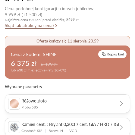
Pielęgnacja biżuterii
Cena podobnej konfiguracji u innych jubilerów:
9 999 zł (+1 500 zł)
Najniższa cena z 30 dni przed obniżką:
8499 zł
Skąd tak atrakcyjna cena?
Oferta kończy się 11 sierpnia, 23:59
Cena z kodem:
SHINE
Kopiuj kod
6 375 zł
8 499 zł
lub 638 zł miesięcznie (raty 10x0%)
Wybrane parametry
Różowe złoto
Próba 585
Kamień cent. : Brylant 0,30ct z cert. GIA / HRD / IGI
Czystość: SI2
|
Barwa: H
|
VGD