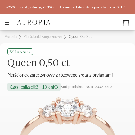
-25% na całą ofertę, -33% na diamenty laboratoryjne z kodem: SHINE
Kategorie
Auroria
Pierścionki zaręczynowe
Queen 0,50 ct
Naturalny
Pierścionki zaręczynowe
Obrączki ślubne
Queen 0,50 ct
Pomocne
Pierścionek zaręczynowy z różowego złota z brylantami
Konfigurator 3D
Czas realizacji:
3 - 10 dni
Kod produktu: AUR-0032_050
Salony Auroria
Salony Auroria
Korzyści z zakupu
Salon Auroria Arkadia