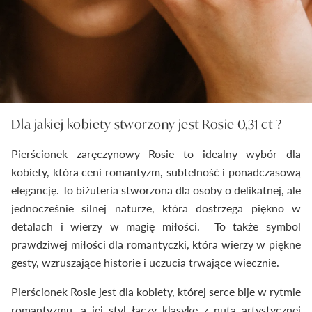
Dla jakiej kobiety stworzony jest Rosie 0,31 ct ?
Pierścionek zaręczynowy Rosie to idealny wybór dla
kobiety, która ceni romantyzm, subtelność i ponadczasową
elegancję. To biżuteria stworzona dla osoby o delikatnej, ale
jednocześnie silnej naturze, która dostrzega piękno w
detalach i wierzy w magię miłości. To także symbol
prawdziwej miłości dla romantyczki, która wierzy w piękne
gesty, wzruszające historie i uczucia trwające wiecznie.
Pierścionek Rosie jest dla kobiety, której serce bije w rytmie
romantyzmu, a jej styl łączy klasykę z nutą artystycznej