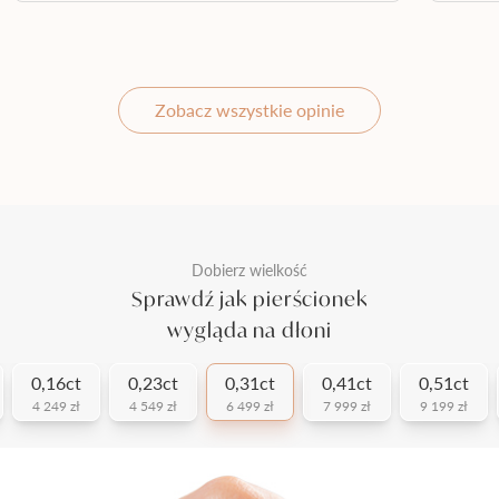
Zobacz wszystkie opinie
Dobierz wielkość
Sprawdź jak pierścionek
wygląda na dłoni
0,16ct
0,23ct
0,31ct
0,41ct
0,51ct
4 249 zł
4 549 zł
6 499 zł
7 999 zł
9 199 zł