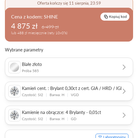
Oferta kończy się 11 sierpnia, 23:59
Pielęgnacja biżuterii
Cena z kodem:
SHINE
Kopiuj kod
4 875 zł
6 499 zł
lub 488 zł miesięcznie (raty 10x0%)
Wybrane parametry
Białe złoto
Próba 585
Kamień cent. : Brylant 0,30ct z cert. GIA / HRD / IGI
Czystość: SI2
|
Barwa: H
|
VGD
Kamienie na obrączce: 4 Brylanty - 0,01ct
Czystość: SI2
|
Barwa: H
|
GD
Laboratoryjny