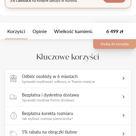
5% cashback
na kolejne zakupy w Auroria
Korzyści
Opinie
Wielkość kamienia
Opis
6 499 zł
Opakow
Dodaj do koszyka
Kluczowe korzyści
Odbiór osobisty w 6 miastach
Sprawdź możliwość odbioru w Twoim mieście
Bezpłatna i dyskretna dostawa
Sprawdź możliwe formy dostawy
Bezpłatna korekta rozmiaru
Jak wybrać rozmiar pierścionka?
5% rabatu na obrączki ślubne