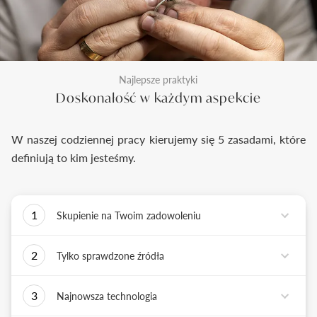
Najlepsze praktyki
Doskonałość w każdym aspekcie
W naszej codziennej pracy kierujemy się 5 zasadami, które
definiują to kim jesteśmy.
1
Skupienie na Twoim zadowoleniu
Każde podejmowane przez nas działanie ma jedno
2
Tylko sprawdzone źródła
zadanie - dostarczyć Ci biżuterię i doświadczenie,
które wywoła uśmiech na Twojej twarzy.
Biżuterię wykonujemy tylko z surowców o
3
Najnowsza technologia
sprawdzonych źródłach pochodzenia i
bezkonfliktowej historii. Współpracujemy jedynie z