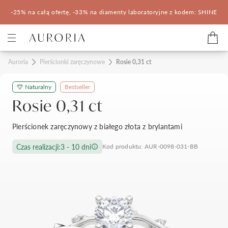
-25% na całą ofertę, -33% na diamenty laboratoryjne z kodem: SHINE
Kategorie
Auroria
Pierścionki zaręczynowe
Rosie 0,31 ct
Naturalny
Bestseller
Pierścionki zaręczynowe
Obrączki ślubne
Rosie 0,31 ct
Pomocne
Pierścionek zaręczynowy z białego złota z brylantami
Konfigurator 3D
Czas realizacji:
3 - 10 dni
Kod produktu: AUR-0098-031-BB
Salony Auroria
Salony Auroria
Korzyści z zakupu
Salon Auroria Arkadia