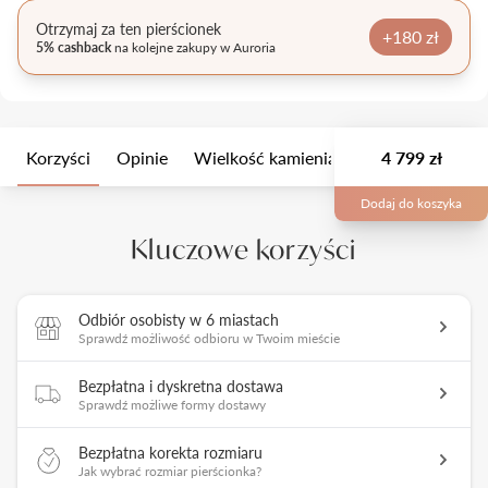
Otrzymaj za ten pierścionek
+180 zł
5% cashback
na kolejne zakupy w Auroria
Korzyści
Opinie
Wielkość kamienia
Opis
4 799 zł
Opakow
Dodaj do koszyka
Kluczowe korzyści
Odbiór osobisty w 6 miastach
Sprawdź możliwość odbioru w Twoim mieście
Bezpłatna i dyskretna dostawa
Sprawdź możliwe formy dostawy
Bezpłatna korekta rozmiaru
Jak wybrać rozmiar pierścionka?