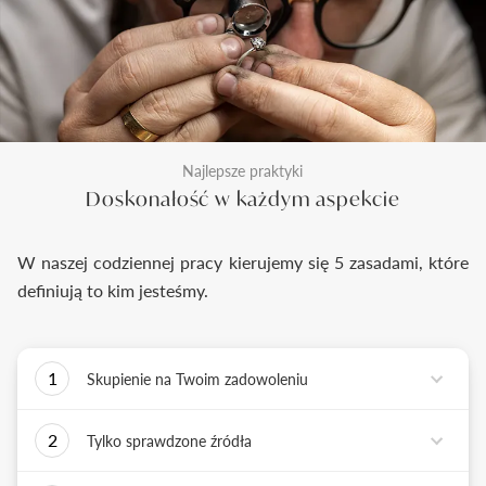
Najlepsze praktyki
Doskonałość w każdym aspekcie
W naszej codziennej pracy kierujemy się 5 zasadami, które
definiują to kim jesteśmy.
1
Skupienie na Twoim zadowoleniu
Każde podejmowane przez nas działanie ma jedno
2
Tylko sprawdzone źródła
zadanie - dostarczyć Ci biżuterię i doświadczenie,
które wywoła uśmiech na Twojej twarzy.
Biżuterię wykonujemy tylko z surowców o