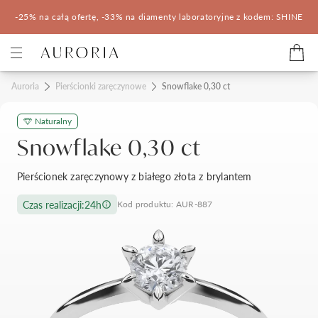
-25% na całą ofertę, -33% na diamenty laboratoryjne z kodem: SHINE
Kategorie
Auroria
Pierścionki zaręczynowe
Snowflake 0,30 ct
Naturalny
Pierścionki zaręczynowe
Obrączki ślubne
Snowflake 0,30 ct
Pomocne
Pierścionek zaręczynowy z białego złota z brylantem
Konfigurator 3D
Czas realizacji:
24h
Kod produktu: AUR-887
Salony Auroria
Salony Auroria
Korzyści z zakupu
Salon Auroria Arkadia