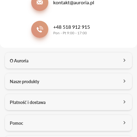
kontakt@auroria.pl
+48 518 912 915
Pon - Pt 9:00 - 17:00
O Auroria
O nas
Nasze produkty
Kontakt
Salony
Pierścionki zaręczynowe
Płatność i dostawa
Kariera
Obrączki ślubne
Media o nas
Konfigurator 3D
Darmowa dostawa
Pomoc
Studio projektowe
Usługi dodatkowe
Formy płatności
Pracownia złotnicza
Zarządzanie cookies
Jakość brylantów Auroria
Płatność ratalna