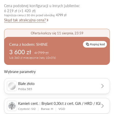
Cena podobnej konfiguracji u innych jubilerów:
Pielęgnacja biżuterii
6 219 zł (+1 420 zł)
Najniższa cena z 30 dni przed obniżką:
4799 zł
Skąd tak atrakcyjna cena?
Oferta kończy się 11 sierpnia, 23:59
Cena z kodem:
SHINE
Kopiuj kod
3 600 zł
4 799 zł
lub 360 zł miesięcznie (raty 10x0%)
Wybrane parametry
Białe złoto
Próba 585
Kamień cent. : Brylant 0,30ct z cert. GIA / HRD / IGI
Czystość: SI2
|
Barwa: H
|
VGD