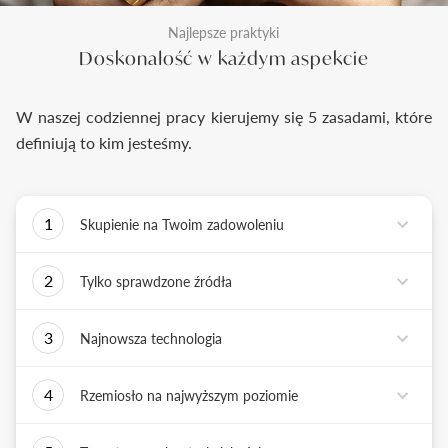
Najlepsze praktyki
Doskonałość w każdym aspekcie
W naszej codziennej pracy kierujemy się 5 zasadami, które
definiują to kim jesteśmy.
1
Skupienie na Twoim zadowoleniu
Każde podejmowane przez nas działanie ma jedno
2
Tylko sprawdzone źródła
zadanie - dostarczyć Ci biżuterię i doświadczenie,
które wywoła uśmiech na Twojej twarzy.
Biżuterię wykonujemy tylko z surowców o
3
Najnowsza technologia
sprawdzonych źródłach pochodzenia i
bezkonfliktowej historii. Współpracujemy jedynie z
Tworząc biżuterię, łączymy sztukę rzemiosła
rzetelnymi partnerami, których doświadczenie
4
Rzemiosło na najwyższym poziomie
złotniczego z możliwościami najnowszych
potwierdzone jest wieloletnią obecnością na rynku.
technologii. Podstawą naszych działań jest kultura
Każdy wykonany przez nas pierścionek musi być
innowacji, która sprzyja tworzeniu i wdrażaniu