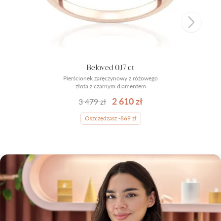
Beloved 0,17 ct
Pierścionek zaręczynowy z różowego
złota z czarnym diamentem
2 610 zł
3 479 zł
Oszczędzasz -869 zł