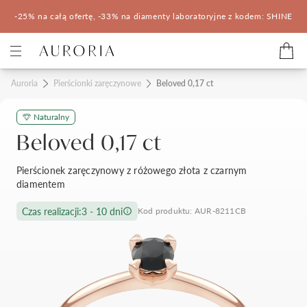
-25% na całą ofertę, -33% na diamenty laboratoryjne z kodem: SHINE
Kategorie
Auroria
Pierścionki zaręczynowe
Beloved 0,17 ct
Naturalny
Pierścionki zaręczynowe
Obrączki ślubne
Beloved 0,17 ct
Pomocne
Pierścionek zaręczynowy z różowego złota z czarnym
diamentem
Konfigurator 3D
Czas realizacji:
3 - 10 dni
Kod produktu: AUR-8211CB
Salony Auroria
Salony Auroria
Korzyści z zakupu
Salon Auroria Arkadia