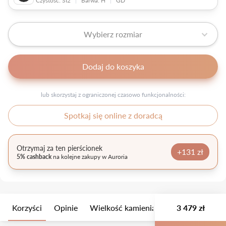
Czystość: SI2
|
Barwa: H
|
GD
Wybierz rozmiar
Dodaj do koszyka
lub skorzystaj z ograniczonej czasowo funkcjonalności:
Spotkaj się online z doradcą
Otrzymaj za ten pierścionek
+131 zł
5% cashback
na kolejne zakupy w Auroria
Korzyści
Opinie
Wielkość kamienia
Opis
3 479 zł
Opakow