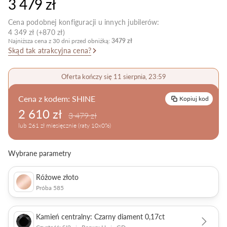
3 479 zł
Pielęgnacja biżuterii
Cena podobnej konfiguracji u innych jubilerów:
4 349 zł (+870 zł)
Najniższa cena z 30 dni przed obniżką:
3479 zł
Skąd tak atrakcyjna cena?
Oferta kończy się 11 sierpnia, 23:59
Cena z kodem:
SHINE
Kopiuj kod
2 610 zł
3 479 zł
lub 261 zł miesięcznie (raty 10x0%)
Wybrane parametry
Różowe złoto
Próba 585
Kamień centralny: Czarny diament 0,17ct