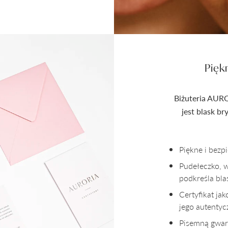
Pięk
Biżuteria AURO
jest blask b
Piękne i bez
Pudełeczko, 
podkreśla bla
Certyfikat ja
jego autenty
Pisemną gwara