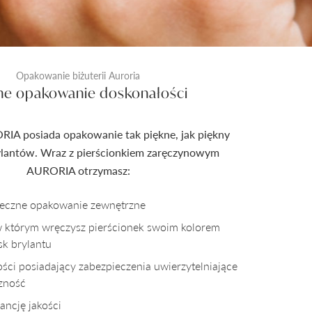
Opakowanie biżuterii Auroria
ne opakowanie doskonałości
RIA posiada opakowanie tak piękne, jak piękny
rylantów. Wraz z pierścionkiem zaręczynowym
AURORIA otrzymasz:
pieczne opakowanie zewnętrzne
w którym wręczysz pierścionek swoim kolorem
sk brylantu
kości posiadający zabezpieczenia uwierzytelniające
czność
ncję jakości