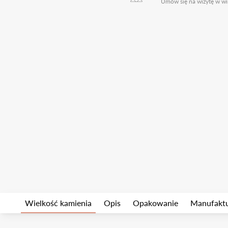
Umów się na wizytę w wi
Wielkość kamienia
Opis
Opakowanie
Manufakt