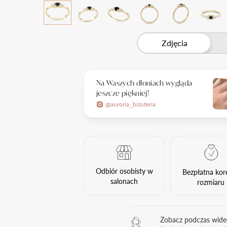
Zdjęcia
Na Waszych dłoniach wygląda
jeszcze piękniej!
@auroria_bizuteria
Odbiór osobisty w
Bezpłatna kor
salonach
rozmiaru
Zobacz podczas wid