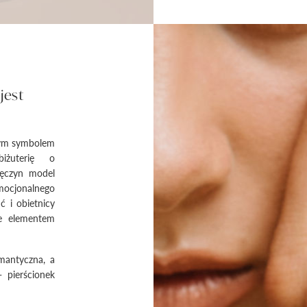
jest
łym symbolem
iżuterię o
ręczyn model
emocjonalnego
 i obietnicy
ie elementem
mantyczna, a
- pierścionek