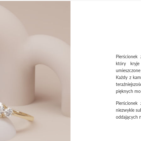
Pierścionek
który kryj
umieszczone
Każdy z kami
teraźniejsz
pięknych mo
Pierścionek
niezwykle su
oddających n