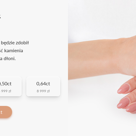
k
 będzie zdobił
ść kamienia
a dłoni.
,50ct
0,64ct
 999 zł
8 999 zł
ct