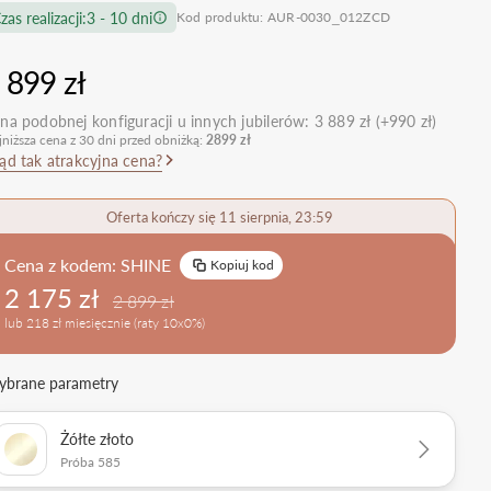
zas realizacji:
3 - 10 dni
Kod produktu: AUR-0030_012ZCD
nietypowe
Zobacz wszystkie >
Zobacz wszystkie
>
retro
 899 zł
klasyczne
na podobnej konfiguracji u innych jubilerów:
3 889 zł (+990 zł)
obrączkowe
Obrączki Ślubne
jniższa cena z 30 dni przed obniżką:
2899 zł
dostawki
ąd tak atrakcyjna cena?
Sprawdź bestsellery
Zobacz wszystkie >
Oferta kończy się 11 sierpnia, 23:59
Zobacz trendy
Cena z kodem:
SHINE
Kopiuj kod
2 175 zł
2 899 zł
lub 218 zł miesięcznie (raty 10x0%)
brane parametry
Żółte złoto
Próba 585