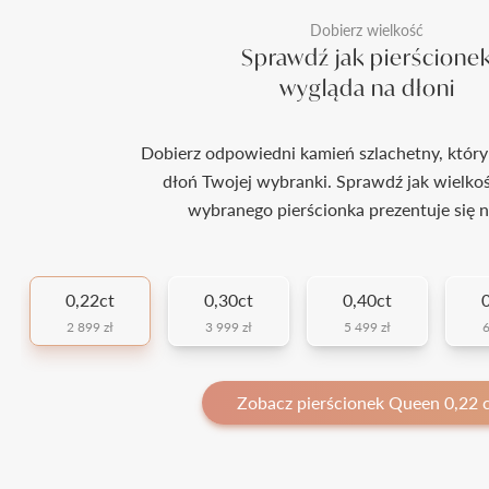
Dobierz wielkość
Sprawdź jak pierścione
wygląda na dłoni
Dobierz odpowiedni kamień szlachetny, który
dłoń Twojej wybranki. Sprawdź jak wielko
wybranego pierścionka prezentuje się n
0,22ct
0,30ct
0,40ct
0
2 899 zł
3 999 zł
5 499 zł
6
Zobacz pierścionek Queen 0,22 